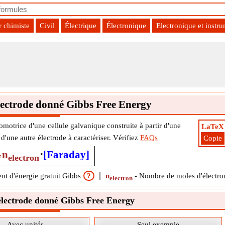
r chimiste
Civil
Électrique
Électronique
Electronique et instr
lectrode donné Gibbs Free Energy
romotrice d'une cellule galvanique construite à partir d'une
LaTeX
d'une autre électrode à caractériser. Vérifiez
FAQs
Copie
G
n
⋅
[Faraday]
electron
t d'énergie gratuit Gibbs
?
n
-
Nombre de moles d'électro
electron
électrode donné Gibbs Free Energy
Avec unités
Seul exemple