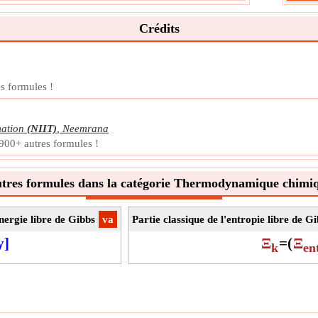
d'él
quan
Crédits
Symb
La m
Unit
Note
es formules !
mation
(NIIT)
,
Neemrana
 900+ autres formules !
tres formules dans la catégorie Thermodynamique chimi
énergie libre de Gibbs
​va
Partie classique de l'entropie libre de G
y]
Ξ
=
(
Ξ
k
en