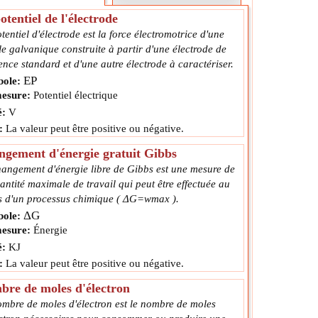
otentiel de l'électrode
tentiel d'électrode est la force électromotrice d'une
le galvanique construite à partir d'une électrode de
ence standard et d'une autre électrode à caractériser.
EP
ole:
esure:
Potentiel électrique
é:
V
:
La valeur peut être positive ou négative.
gement d'énergie gratuit Gibbs
hangement d'énergie libre de Gibbs est une mesure de
antité maximale de travail qui peut être effectuée au
s d'un processus chimique ( ΔG=wmax ).
ΔG
ole:
esure:
Énergie
é:
KJ
:
La valeur peut être positive ou négative.
re de moles d'électron
ombre de moles d'électron est le nombre de moles