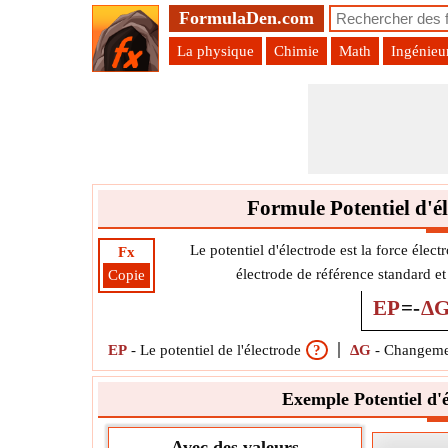
FormulaDen.com
La physique
Chimie
Math
Ingénieu
Formule Potentiel d'é
Le potentiel d'électrode est la force élect
Fx
électrode de référence standard et 
Copie
EP
=
-
Δ
EP
-
Le potentiel de l'électrode
?
ΔG
-
Changemen
Exemple Potentiel d'
Avec des valeurs