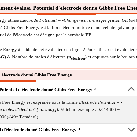
ent évaluer Potentiel d'électrode donné Gibbs Free Ene
rgy utilise
Electrode Potential = -Changement d'énergie gratuit Gibbs/
né Gibbs Free Energy est la force électromotrice d'une cellule galvanique
ntiel de l'électrode est désigné par le symbole
EP
.
nergy à l'aide de cet évaluateur en ligne ? Pour utiliser cet évaluateu
ΔG)
& Nombre de moles d'électron
(n
)
et appuyez sur le bouton 
electron
d'électrode donné Gibbs Free Energy
 Potentiel d'électrode donné Gibbs Free Energy ?
s Free Energy est exprimée sous la forme
Electrode Potential = -
e moles d'électron*[Faraday])
. Voici un exemple : 0.014806 = -
000)/(49*[Faraday]).
 d'électrode donné Gibbs Free Energy ?