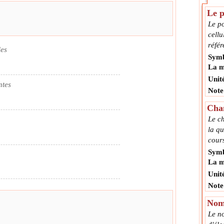
Le p
Le po
cellu
référ
les
Symb
La m
Unit
ntes
Note
Chan
Le c
la qu
cour
Symb
La m
Unit
Note
Nomb
Le n