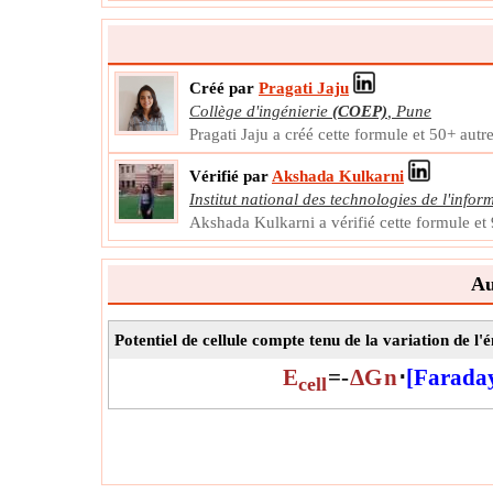
Créé par
Pragati Jaju
Collège d'ingénierie
(COEP)
,
Pune
Pragati Jaju a créé cette formule et 50+ autr
Vérifié par
Akshada Kulkarni
Institut national des technologies de l'infor
Akshada Kulkarni a vérifié cette formule et
Au
Potentiel de cellule compte tenu de la variation de l'
E
=
-
ΔG
n
⋅
[Farada
cell