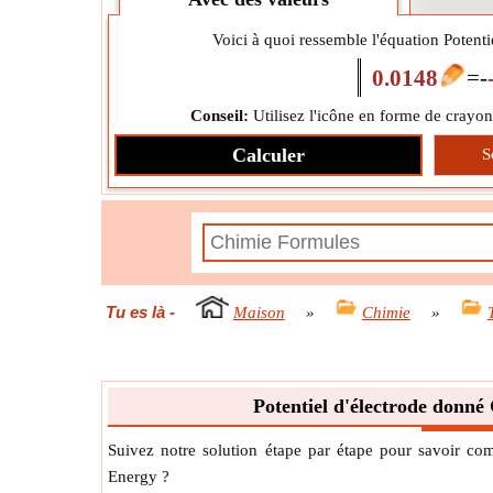
Voici à quoi ressemble l'équation Potent
0.0148
=
-
Conseil:
Utilisez l'icône en forme de crayon
Calculer
S
Tu es là
-
Maison
»
Chimie
»
Potentiel d'électrode donné
Suivez notre solution étape par étape pour savoir co
Energy ?