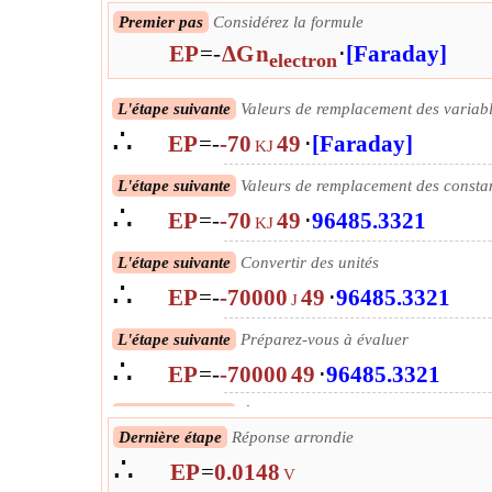
Premier pas
Considérez la formule
EP
=
-
ΔG
n
⋅
[Faraday]
electron
L'étape suivante
Valeurs de remplacement des variab
∴
EP
=
-
-70
49
⋅
[Faraday]
KJ
L'étape suivante
Valeurs de remplacement des consta
∴
EP
=
-
-70
49
⋅
96485.3321
KJ
L'étape suivante
Convertir des unités
∴
EP
=
-
-70000
49
⋅
96485.3321
J
L'étape suivante
Préparez-vous à évaluer
∴
EP
=
-
-70000
49
⋅
96485.3321
L'étape suivante
Évaluer
∴
Dernière étape
Réponse arrondie
EP
=
0.0148060995094539
V
∴
EP
=
0.0148
V