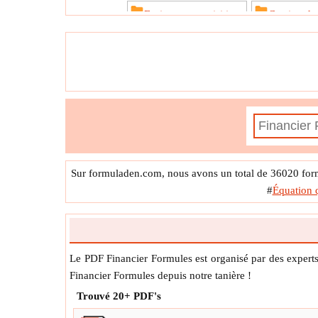
Fusions et acquisitions
Gestion des
Hypothèque et immobilier
Impôt
Modélisation financière et év
Sur formuladen.com, nous avons un total de 36020 form
#
Équation 
Le PDF Financier Formules est organisé par des exper
Financier Formules depuis notre tanière !
Trouvé
20+
PDF's