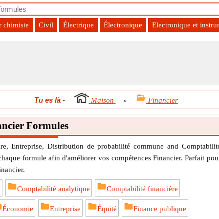
r chimiste
Civil
Électrique
Électronique
Electronique et instr
Tu es là
-
Maison
»
Financier
ancier Formules
e, Entreprise, Distribution de probabilité commune and Comptabilit
chaque formule afin d'améliorer vos compétences Financier. Parfait pou
inancier.
t
Comptabilité analytique
Comptabilité financière
Économie
Entreprise
Équité
Finance publique