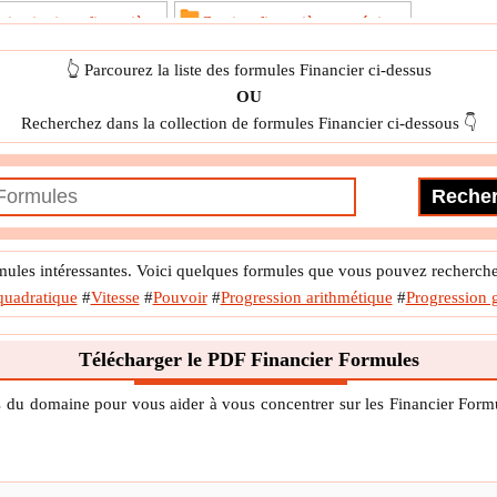
 institutions financières
Gestion financière stratégique
Investissement
La finance internationale
Loan
👆 Parcourez la liste des formules Financier ci-dessus
OU
aluation
Salaire net
Titres à revenu fixe
Recherchez dans la collection de formules Financier ci-dessous 👇
ules intéressantes. Voici quelques formules que vous pouvez rechercher
quadratique
#
Vitesse
#
Pouvoir
#
Progression arithmétique
#
Progression 
Télécharger le PDF Financier Formules
ts du domaine pour vous aider à vous concentrer sur les Financier F