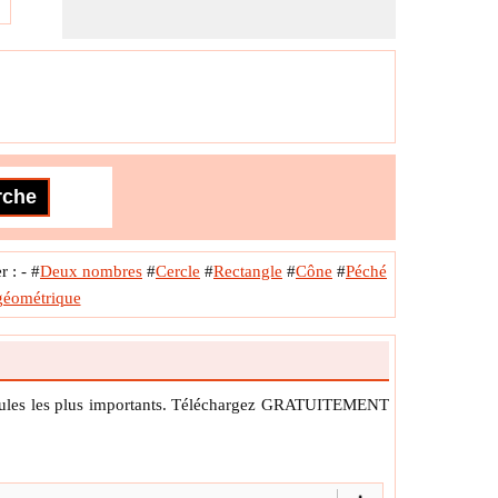
 : -
#
Deux nombres
#
Cercle
#
Rectangle
#
Cône
#
Péché
géométrique
ormules les plus importants. Téléchargez GRATUITEMENT