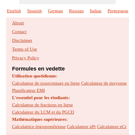
Formules :
15
Taille :
674
kb
English
Spanish
German
Russian
Italian
Portuguese
Équations de performance du réacteur pour
About
les réactions à volume constant
Contact
Formules :
28
Taille :
896
kb
Disclaimer
Terms of Use
Équations de performance du réacteur pour
Privacy Policy
les réactions à volume variable
Formules :
17
Taille :
745
kb
Formules en vedette
Utilisation quotidienne:
Formules de base des opérations
Calculateur de pourcentage en ligne
Calculateur de moyenne
mécaniques
Planificateur EMI
Formules :
21
Taille :
811
kb
L'essentiel pour les étudiants:
Calculateur de fractions en ligne
Calculateur du LCM et du PGCD
Formules importantes dans la conception de
Mathématiques supérieures:
réacteurs et de réacteurs de recyclage pour des
Calculatrice trigonométrique
Calculateur nPr
Calculateur nCr
réactions uniques
Formules :
27
Taille :
860
kb