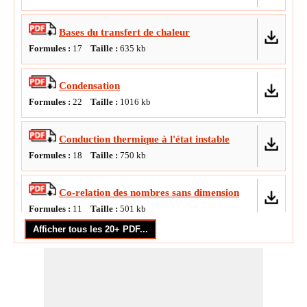
Bases du transfert de chaleur
Formules :
17
Taille :
635
kb
Condensation
Formules :
22
Taille :
1016
kb
Conduction thermique à l'état instable
Formules :
18
Taille :
750
kb
Co-relation des nombres sans dimension
Formules :
11
Taille :
501
kb
Ébullition
Formules :
14
Taille :
734
kb
Échangeur de chaleur et son efficacité