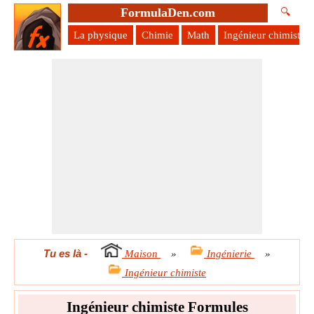
FormulaDen.com
🔍
La physique
Chimie
Math
Ingénieur chimiste
Tu es là
-
Maison
»
Ingénierie
»
Ingénieur chimiste
Ingénieur chimiste Formules