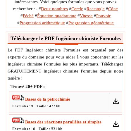
intéressantes. Voici quelques formules que vous pouvez
rechercher : -
#
Deux nombres
#
Cercle
#
Rectangle
#
Cône
#
Péché
#
Équation quadratique
#
Vitesse
#
Pouvoir
#
Progression arithmétique
#
Progression géométrique
Télécharger le PDF Ingénieur chimiste Formules
Le PDF Ingénieur chimiste Formules est organisé par des
experts du domaine pour vous aider à vous concentrer sur les
Ingénieur chimiste Formules les plus importants. Téléchargez
GRATUITEMENT Ingénieur chimiste Formules depuis notre
tanière !
Trouvé
20+
PDF's
Bases de la pétrochimie
Formules :
9
Taille :
422
kb
Bases des réactions parallèles et simples
Formules :
16
Taille :
531
kb