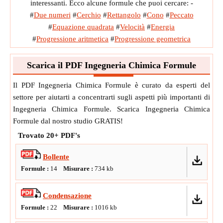
interessanti. Ecco alcune formule che puoi cercare: -
#
Due numeri
#
Cerchio
#
Rettangolo
#
Cono
#
Peccato
#
Equazione quadrata
#
Velocità
#
Energia
#
Progressione aritmetica
#
Progressione geometrica
Scarica il PDF Ingegneria Chimica Formule
Il PDF Ingegneria Chimica Formule è curato da esperti del
settore per aiutarti a concentrarti sugli aspetti più importanti di
Ingegneria Chimica Formule. Scarica Ingegneria Chimica
Formule dal nostro studio GRATIS!
Trovato
20+
PDF's
Bollente
Formule :
14
Misurare :
734
kb
Condensazione
Formule :
22
Misurare :
1016
kb