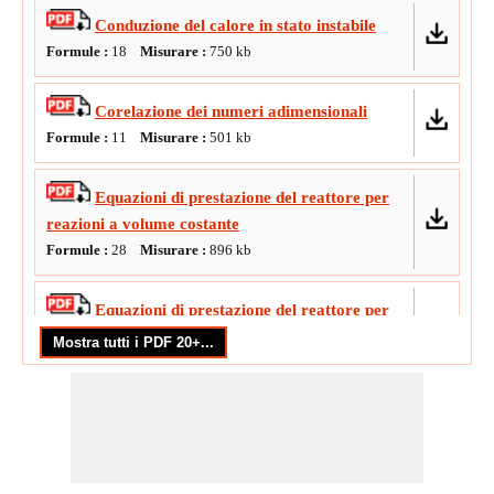
Conduzione del calore in stato instabile
Formule :
18
Misurare :
750
kb
Corelazione dei numeri adimensionali
Formule :
11
Misurare :
501
kb
Equazioni di prestazione del reattore per
reazioni a volume costante
Formule :
28
Misurare :
896
kb
Equazioni di prestazione del reattore per
reazioni a volume variabile
Formule :
17
Misurare :
745
kb
Formule di base delle operazioni
meccaniche
Formule :
21
Misurare :
811
kb