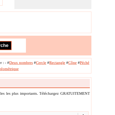
 : -
#
Deux nombres
#
Cercle
#
Rectangle
#
Cône
#
Péché
géométrique
mules les plus importants. Téléchargez GRATUITEMENT