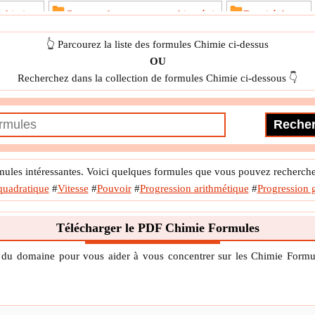
 chimique
Concept de taupe et stoechiométrie
Densité du gaz
des phases
Femtochimie
Nanomatériaux et Nanochimie
👆 Parcourez la liste des formules Chimie ci-dessus
OU
hytochimie
Quantum
Solution et propriétés colligatives
Recherchez dans la collection de formules Chimie ci-dessous 👇
Structure atomique
Tableau périodique et périodicité
chimique
Thermodynamique statistique
Une liaison chimique
ules intéressantes. Voici quelques formules que vous pouvez rechercher
quadratique
#
Vitesse
#
Pouvoir
#
Progression arithmétique
#
Progression 
Télécharger le PDF Chimie Formules
s du domaine pour vous aider à vous concentrer sur les Chimie For