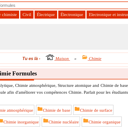
r chimiste
Civil
Électrique
Électronique
Electronique et instr
Tu es là
-
Maison
»
Chimie
imie Formules
ytique, Chimie atmosphérique, Structure atomique and Chimie de base
le afin d'améliorer vos compétences Chimie. Parfait pour les étudiants
mie atmosphérique
Chimie de base
Chimie de surface
Chimie inorganique
Chimie nucléaire
Chimie organique