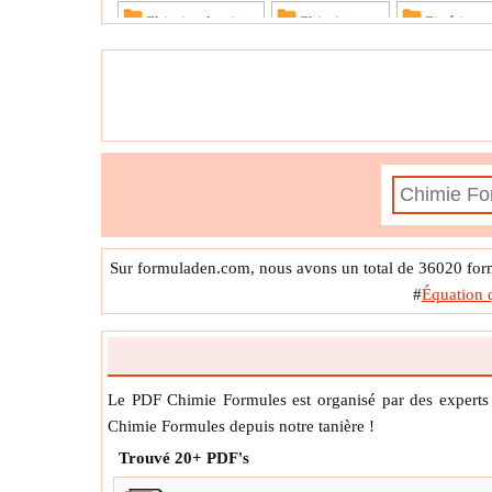
Chimie physique
Chimie verte
Cinétique
Électrochimie
Équilibre
Équilibre 
Pharmacocinétique
Photochimie
P
Spectrochimie
Spectroscopie RPE
Théorie cinétique des gaz
Thermodynamique 
Sur formuladen.com, nous avons un total de 36020 form
#
Équation 
Le PDF Chimie Formules est organisé par des expert
Chimie Formules depuis notre tanière !
Trouvé
20+
PDF's