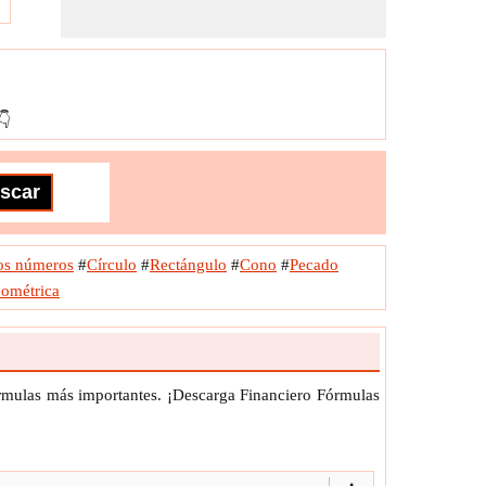
👇
os números
#
Círculo
#
Rectángulo
#
Cono
#
Pecado
eométrica
órmulas más importantes. ¡Descarga Financiero Fórmulas