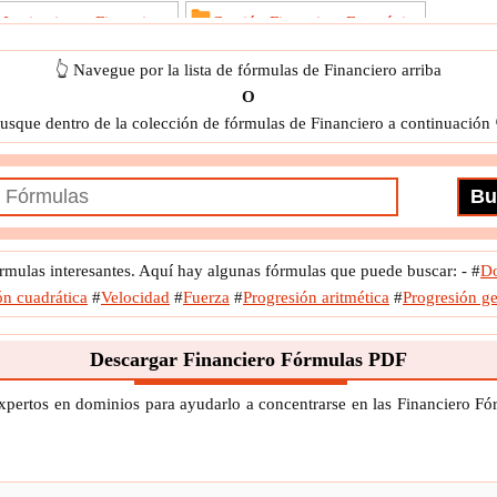
 Instituciones Financieras
Gestión Financiera Estratégica
Inversión
Modelización y valoración financiera
Negocio
👆 Navegue por la lista de fórmulas de Financiero arriba
O
alario neto
Valores de renta fija
usque dentro de la colección de fórmulas de Financiero a continuación 
mulas interesantes. Aquí hay algunas fórmulas que puede buscar: -
#
D
n cuadrática
#
Velocidad
#
Fuerza
#
Progresión aritmética
#
Progresión g
Descargar Financiero Fórmulas PDF
xpertos en dominios para ayudarlo a concentrarse en las Financiero F