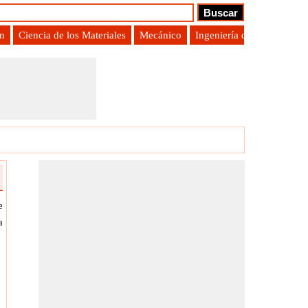
ón
Ciencia de los Materiales
Mecánico
Ingeniería de Producción
e
a