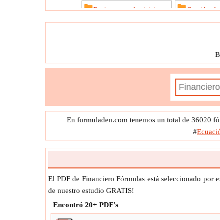
Fusiones y adquisiciones
Gestión de
Hipoteca y Bienes Raíces
Impuesto
Préstamo
S
B
En formuladen.com tenemos un total de 36020 fór
#
Ecuació
El PDF de Financiero Fórmulas está seleccionado por e
de nuestro estudio GRATIS!
Encontró
20+
PDF's