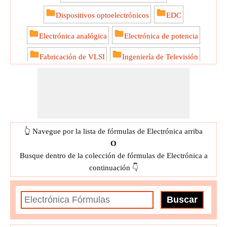
Dispositivos optoelectrónicos
EDC
Electrónica analógica
Electrónica de potencia
Fabricación de VLSI
Ingeniería de Televisión
Línea de transmisión y antena
Microelectrónica de RF
Procesando imagen digital
Señal y Sistemas
Sistema de control
👆 Navegue por la lista de fórmulas de Electrónica arriba
Sistema de radar
Sistema Integrado
O
Busque dentro de la colección de fórmulas de Electrónica a
Sistemas de conmutación de telecomunicaciones
continuación 👇
Teoría de microondas
Teoría del campo electromagnético
Teoría y codificación de la información