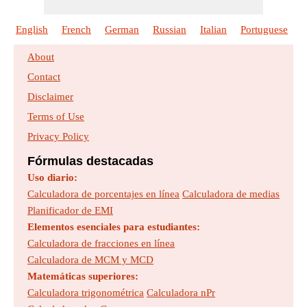
Características de modulación de amplitud
English
French
German
Russian
Italian
Portuguese
P
Fórmulas :
18
Tamaño :
632
kb
About
Características del amplificador
Contact
Fórmulas :
21
Tamaño :
760
kb
Disclaimer
Terms of Use
Características del diodo
Privacy Policy
Fórmulas :
16
Tamaño :
633
kb
Fórmulas destacadas
Características del portador de carga
Uso diario:
Fórmulas :
16
Tamaño :
640
kb
Calculadora de porcentajes en línea
Calculadora de medias
Planificador de EMI
Elementos esenciales para estudiantes:
Comunicación digital
Calculadora de fracciones en línea
Fórmulas :
25
Tamaño :
749
kb
Calculadora de MCM y MCD
Matemáticas superiores:
Diseño de fibra óptica
Calculadora trigonométrica
Calculadora nPr
Fórmulas :
26
Tamaño :
973
kb