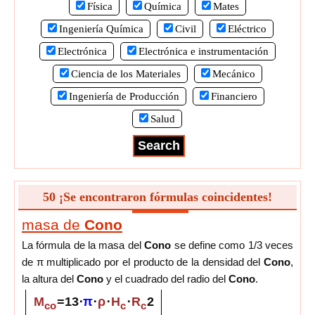
Física
Química
Mates
Ingeniería Química
Civil
Eléctrico
Electrónica
Electrónica e instrumentación
Ciencia de los Materiales
Mecánico
Ingeniería de Producción
Financiero
Salud
50 ¡Se encontraron fórmulas coincidentes!
masa de
Cono
La fórmula de la masa del
Cono
se define como 1/3 veces
de π multiplicado por el producto de la densidad del
Cono
,
la altura del
Cono
y el cuadrado del radio del
Cono
.
M
=
1
3
⋅
π
⋅
ρ
⋅
H
⋅
R
2
co
c
c