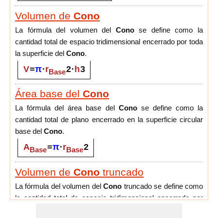
Volumen de
Cono
La fórmula del volumen del
Cono
se define como la
cantidad total de espacio tridimensional encerrado por toda
la superficie del
Cono
.
V
=
π
⋅
r
2
⋅
h
3
Base
Área base del
Cono
La fórmula del área base del
Cono
se define como la
cantidad total de plano encerrado en la superficie circular
base del
Cono
.
A
=
π
⋅
r
2
Base
Base
Volumen de
Cono
truncado
La fórmula del volumen del
Cono
truncado se define como
la cantidad total de espacio tridimensional encerrado por
toda la superficie del
Cono
truncado.