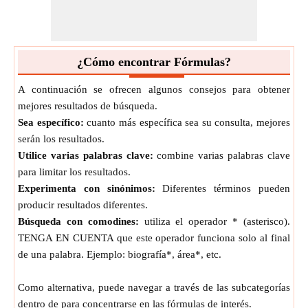
V
=
π
3
⋅
h
⋅
(
r
2
+
(
r
⋅
r
)
+
r
2
)
Base
Base
Top
Top
Altura inclinada del
Cono
¿Cómo encontrar Fórmulas?
La fórmula de la altura inclinada del
Cono
se define como
la longitud del segmento de línea que une el vértice del
A continuación se ofrecen algunos consejos para obtener
Cono
con cualquier punto de la circunferencia de la base
mejores resultados de búsqueda.
circular del
Cono
.
Sea específico:
cuanto más específica sea su consulta, mejores
h
=
h
2
+
r
2
serán los resultados.
Slant
Base
Utilice varias palabras clave:
combine varias palabras clave
Volumen de Frusto de
Cono
para limitar los resultados.
Experimenta con sinónimos:
Diferentes términos pueden
La fórmula del volumen de Frustum of Cone se define
producir resultados diferentes.
como la cantidad de espacio tridimensional encerrado por
Búsqueda con comodines:
utiliza el operador * (asterisco).
toda la superficie de Frustum of Cone.
TENGA EN CUENTA que este operador funciona solo al final
V
=
1
3
⋅
π
⋅
h
⋅
(
r
2
+
r
2
+
(
r
⋅
r
)
)
Top
Base
Top
Base
de una palabra. Ejemplo: biografía*, área*, etc.
Área base del
Cono
truncado
Como alternativa, puede navegar a través de las subcategorías
La fórmula del área base del
Cono
truncado se define
dentro de para concentrarse en las fórmulas de interés.