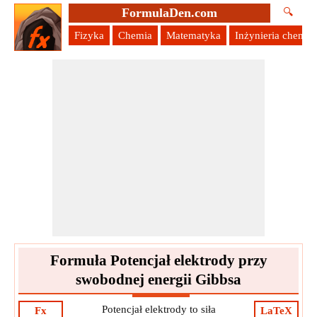
FormulaDen.com
🔍
Fizyka
Chemia
Matematyka
Inżynieria chemic
Formuła Potencjał elektrody przy
swobodnej energii Gibbsa
Potencjał elektrody to siła
Fx
LaTeX