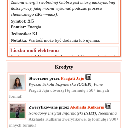
Zmiana energii swobodnej Gibbsa jest miarą maksymalnej
ilości pracy, jaką można wykonać podczas procesu
chemicznego (ΔG=wmax).
ΔG
Symbol:
Pomiar:
Energia
Jednostka:
KJ
Notatka:
Wartość może być dodatnia lub ujemna.
Liczba moli elektronu
Liczba moli elektronu to liczba moli elektronu potrzebna do
zużycia lub wytworzenia określonej ilości substancji.
Kredyty
n
Symbol:
electron
Pomiar:
NA
Stworzone przez
Pragati Jaju
Jednostka:
Unitless
Wyższa Szkoła Inżynierska
(COEP)
,
Pune
Notatka:
Wartość może być dodatnia lub ujemna.
Pragati Jaju utworzył tę formułę i 50+ innych
formuł!
Zweryfikowane przez
Akshada Kulkarni
Narodowy Instytut Informatyki
(NIIT)
,
Neemrana
Akshada Kulkarni zweryfikował tę formułę i 900+
innych formuł!