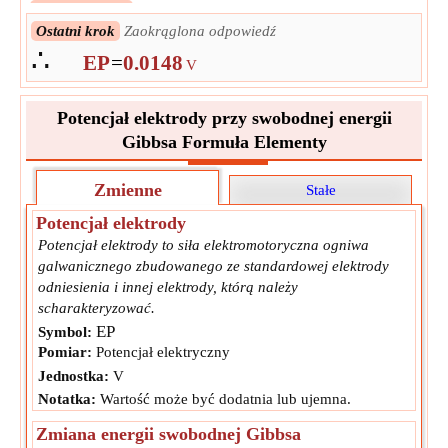
Następny krok
Oceniać
∴
Ostatni krok
Zaokrąglona odpowiedź
EP
=
0.0148060995094539
V
∴
EP
=
0.0148
V
Potencjał elektrody przy swobodnej energii
Gibbsa Formuła Elementy
Zmienne
Stałe
Potencjał elektrody
Potencjał elektrody to siła elektromotoryczna ogniwa
galwanicznego zbudowanego ze standardowej elektrody
odniesienia i innej elektrody, którą należy
scharakteryzować.
EP
Symbol:
Pomiar:
Potencjał elektryczny
Jednostka:
V
Notatka:
Wartość może być dodatnia lub ujemna.
Zmiana energii swobodnej Gibbsa