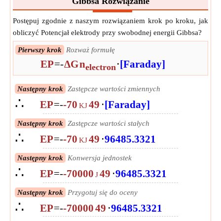
Gibbsa Rozwiązanie
Postępuj zgodnie z naszym rozwiązaniem krok po kroku, jak
obliczyć Potencjał elektrody przy swobodnej energii Gibbsa?
Pierwszy krok
Rozważ formułę
EP
=
-
ΔG
n
⋅
[Faraday]
electron
Następny krok
Zastępcze wartości zmiennych
∴
EP
=
-
-70
49
⋅
[Faraday]
KJ
Następny krok
Zastępcze wartości stałych
∴
EP
=
-
-70
49
⋅
96485.3321
KJ
Następny krok
Konwersja jednostek
∴
EP
=
-
-70000
49
⋅
96485.3321
J
Następny krok
Przygotuj się do oceny
∴
EP
=
-
-70000
49
⋅
96485.3321