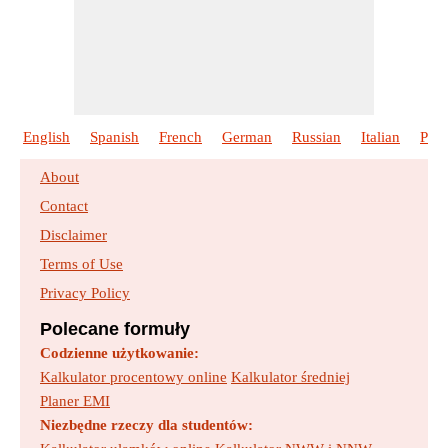
English
Spanish
French
German
Russian
Italian
Port
About
Contact
Disclaimer
Terms of Use
Privacy Policy
Polecane formuły
Codzienne użytkowanie:
Kalkulator procentowy online
Kalkulator średniej
Planer EMI
Niezbędne rzeczy dla studentów: