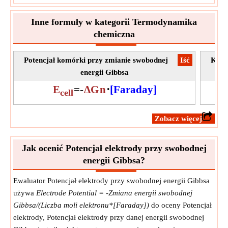
Inne formuły w kategorii Termodynamika
chemiczna
Potencjał komórki przy zmianie swobodnej
​Iść
Klas
energii Gibbsa
E
=
-
ΔG
n
⋅
[Faraday]
cell
​Zobacz więcej
Jak ocenić Potencjał elektrody przy swobodnej
energii Gibbsa?
Ewaluator Potencjał elektrody przy swobodnej energii Gibbsa
używa
Electrode Potential = -Zmiana energii swobodnej
Gibbsa/(Liczba moli elektronu*[Faraday])
do oceny Potencjał
elektrody, Potencjał elektrody przy danej energii swobodnej