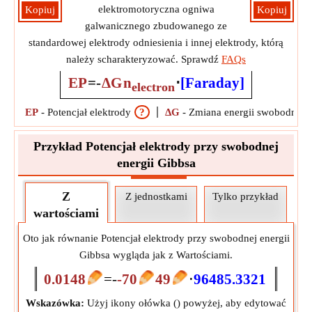
elektromotoryczna ogniwa
Kopiuj
Kopiuj
galwanicznego zbudowanego ze
standardowej elektrody odniesienia i innej elektrody, którą
należy scharakteryzować. Sprawdź
FAQs
EP
=
-
ΔG
n
⋅
[Faraday]
electron
EP
-
Potencjał elektrody
?
ΔG
-
Zmiana energii swobodnej 
Przykład Potencjał elektrody przy swobodnej
energii Gibbsa
Z
Z jednostkami
Tylko przykład
wartościami
Oto jak równanie Potencjał elektrody przy swobodnej energii
Gibbsa wygląda jak z Wartościami.
0.0148
=
-
-70
49
⋅
96485.3321
Wskazówka:
Użyj ikony ołówka (
) powyżej, aby edytować