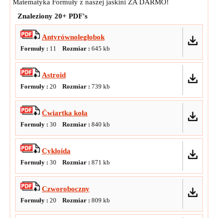
Matematyka Formuły z naszej jaskini ZA DARMO!
Znaleziony
20+
PDF's
Antyrównoległobok
Formuły :
11
Rozmiar :
645
kb
Astroid
Formuły :
20
Rozmiar :
739
kb
Ćwiartka koła
Formuły :
30
Rozmiar :
840
kb
Cykloida
Formuły :
30
Rozmiar :
871
kb
Czworoboczny
Formuły :
20
Rozmiar :
809
kb