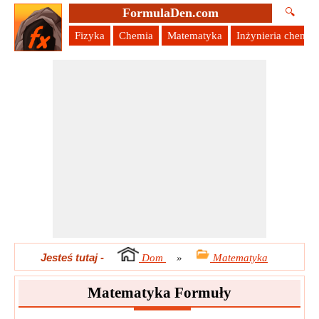
FormulaDen.com
🔍
Fizyka
Chemia
Matematyka
Inżynieria chemic
Jesteś tutaj
-
Dom
»
Matematyka
Matematyka Formuły