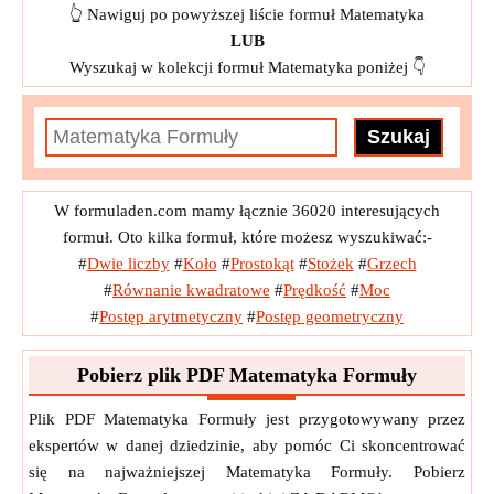
👆 Nawiguj po powyższej liście formuł Matematyka
LUB
Wyszukaj w kolekcji formuł Matematyka poniżej 👇
W formuladen.com mamy łącznie 36020 interesujących
formuł. Oto kilka formuł, które możesz wyszukiwać:-
#
Dwie liczby
#
Koło
#
Prostokąt
#
Stożek
#
Grzech
#
Równanie kwadratowe
#
Prędkość
#
Moc
#
Postęp arytmetyczny
#
Postęp geometryczny
Pobierz plik PDF Matematyka Formuły
Plik PDF Matematyka Formuły jest przygotowywany przez
ekspertów w danej dziedzinie, aby pomóc Ci skoncentrować
się na najważniejszej Matematyka Formuły. Pobierz