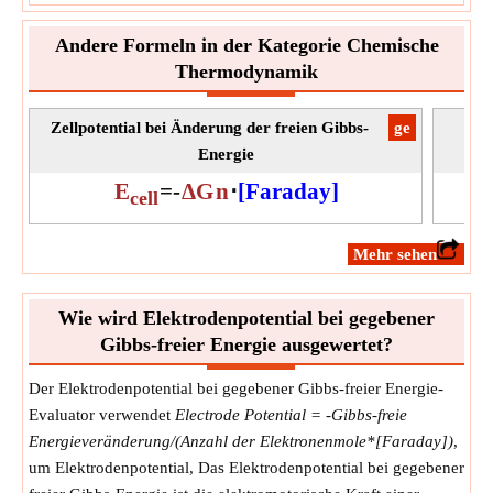
Andere Formeln in der Kategorie Chemische
Thermodynamik
Zellpotential bei Änderung der freien Gibbs-
​ge
Kla
Energie
E
=
-
ΔG
n
⋅
[Faraday]
cell
​Mehr sehen
Wie wird Elektrodenpotential bei gegebener
Gibbs-freier Energie ausgewertet?
Der Elektrodenpotential bei gegebener Gibbs-freier Energie-
Evaluator verwendet
Electrode Potential = -Gibbs-freie
Energieveränderung/(Anzahl der Elektronenmole*[Faraday])
,
um Elektrodenpotential, Das Elektrodenpotential bei gegebener