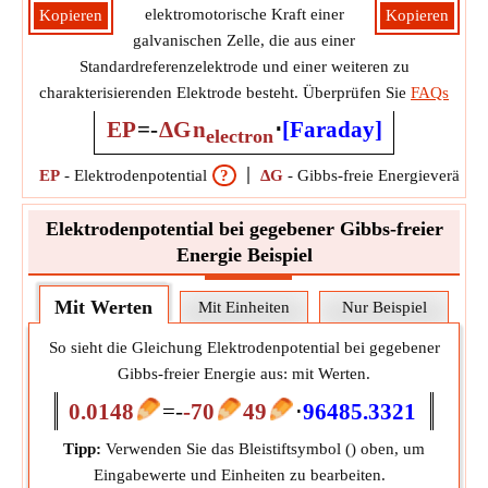
elektromotorische Kraft einer
Kopieren
Kopieren
galvanischen Zelle, die aus einer
Standardreferenzelektrode und einer weiteren zu
charakterisierenden Elektrode besteht. Überprüfen Sie
FAQs
EP
=
-
ΔG
n
⋅
[Faraday]
electron
EP
-
Elektrodenpotential
?
ΔG
-
Gibbs-freie Energieverände
Elektrodenpotential bei gegebener Gibbs-freier
Energie Beispiel
Mit Werten
Mit Einheiten
Nur Beispiel
So sieht die Gleichung Elektrodenpotential bei gegebener
Gibbs-freier Energie aus: mit Werten.
0.0148
=
-
-70
49
⋅
96485.3321
Tipp:
Verwenden Sie das Bleistiftsymbol (
) oben, um
Eingabewerte und Einheiten zu bearbeiten.