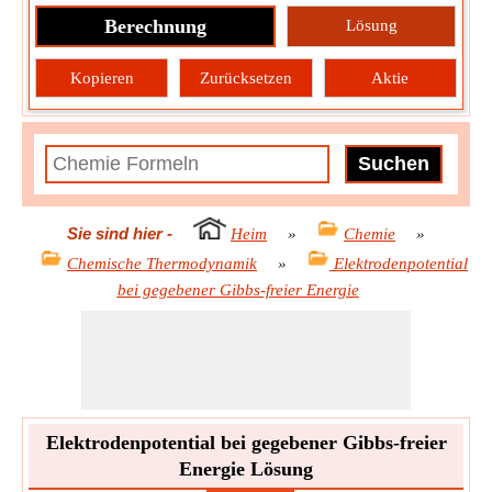
Berechnung
Lösung
Kopieren
Zurücksetzen
Aktie
Sie sind hier
-
Heim
»
Chemie
»
Chemische Thermodynamik
»
Elektrodenpotential
bei gegebener Gibbs-freier Energie
Elektrodenpotential bei gegebener Gibbs-freier
Energie Lösung