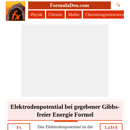
FormulaDen.com
🔍
Physik
Chemie
Mathe
Chemieingenieurwesen
Elektrodenpotential bei gegebener Gibbs-
freier Energie Formel
Das Elektrodenpotential ist die
Fx
LaTeX