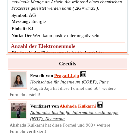
maximale Menge an Arbeit, die während eines chemischen
Prozesses geleistet werden kann ( ΔG=wmax ).
ΔG
Symbol:
Messung:
Energie
Einheit:
KJ
Notiz:
Der Wert kann positiv oder negativ sein.
Anzahl der Elektronenmole
Die Anzahl der Elektronenmole ist die Anzahl der
Elektronenmole, die erforderlich sind, um eine bestimmte
Credits
Menge an Substanz zu verbrauchen oder zu produzieren.
n
Symbol:
electron
Erstellt von
Pragati Jaju
Messung:
NA
Hochschule für Ingenieure
(COEP)
,
Pune
Einheit:
Unitless
Pragati Jaju hat diese Formel und 50+ weitere
Notiz:
Der Wert kann positiv oder negativ sein.
Formeln erstellt!
Verifiziert von
Akshada Kulkarni
Nationales Institut für Informationstechnologie
(NIIT)
,
Neemrana
Akshada Kulkarni hat diese Formel und 900+ weitere
Formeln verifiziert!