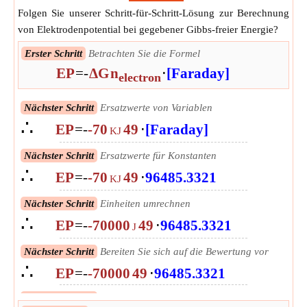
Folgen Sie unserer Schritt-für-Schritt-Lösung zur Berechnung
von Elektrodenpotential bei gegebener Gibbs-freier Energie?
Erster Schritt
Betrachten Sie die Formel
EP
=
-
ΔG
n
⋅
[Faraday]
electron
Nächster Schritt
Ersatzwerte von Variablen
∴
EP
=
-
-70
49
⋅
[Faraday]
KJ
Nächster Schritt
Ersatzwerte für Konstanten
∴
EP
=
-
-70
49
⋅
96485.3321
KJ
Nächster Schritt
Einheiten umrechnen
∴
EP
=
-
-70000
49
⋅
96485.3321
J
Nächster Schritt
Bereiten Sie sich auf die Bewertung vor
∴
EP
=
-
-70000
49
⋅
96485.3321
Nächster Schritt
Auswerten