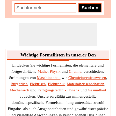
Wichtige Formellisten in unserer Den
Entdecken Sie wichtige Formellisten, die elementare und
fortgeschrittene
Mathe
,
Physik
und
Chemie
, verschiedene
Strömungen von
Maschinenbau
wie
Chemieingenieurwesen
,
Bürgerlich
,
Elektrisch
,
Elektronik
,
Materialwissenschaften
,
Mechanisch
und
Fertigungstechnik
,
Finanz
und
Gesundheit
abdecken. Unsere sorgfältig zusammengestellte
domänenspezifische Formelsammlung unterstützt sowohl
Eingabe- als auch Ausgabeeinheiten und gewährleistet präzise
und vielseitige Anwendungen in verschiedenen Disziplinen.