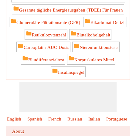
Gesamte tägliche Energieausgaben (TDEE) Für Frauen
Glomeruläre Filtrationsrate (GFR)
Bikarbonat-Defizit
Retikulozytenzahl
Blutalkoholgehalt
Carboplatin-AUC-Dosis
Nierenfunktionstests
Blutdifferenzialtest
Korpuskuläres Mittel
Insulinspiegel
English
Spanish
French
Russian
Italian
Portuguese
P
About