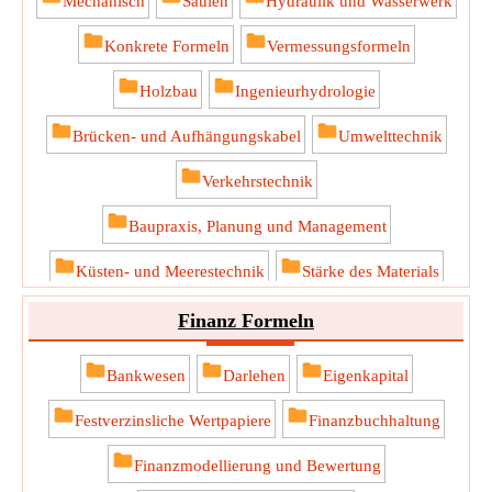
Mechanisch
Säulen
Hydraulik und Wasserwerk
Konkrete Formeln
Vermessungsformeln
Holzbau
Ingenieurhydrologie
Brücken- und Aufhängungskabel
Umwelttechnik
Verkehrstechnik
Baupraxis, Planung und Management
Küsten- und Meerestechnik
Stärke des Materials
Finanz Formeln
Bankwesen
Darlehen
Eigenkapital
Festverzinsliche Wertpapiere
Finanzbuchhaltung
Finanzmodellierung und Bewertung