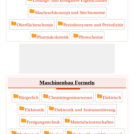
Lösungs- und kolligative Eigenschaften
Maulwurfskonzept und Stöchiometrie
Oberflächenchemie
Periodensystem und Periodizität
Pharmakokinetik
Photochemie
Physikalische Chemie
Quantum
Maschinenbau Formeln
Bürgerlich
Chemieingenieurwesen
Elektrisch
Elektronik
Elektronik und Instrumentierung
Fertigungstechnik
Materialwissenschaften