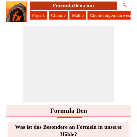
FormulaDen.com
🔍
Physik
Chemie
Mathe
Chemieingenieurwesen
Formula Den
Was ist das Besondere an Formeln in unserer
Höhle?