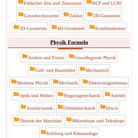
Einfacher Zins und Zinseszins
HCF und LCM
Grundrechenarten
Zahlen
2D-Geometrie
3D-Geometrie
4D-Geometrie
Kombinationen
Permutationen
Beziehungen und Funktionen
Physik Formeln
Andere und Extras
Grundlegende Physik
Luft- und Raumfahrt
Mechanisch
Moderne Physik
Mechanik
Elektromagnetismus
Optik und Wellen
Flugzeugmechanik
Antrieb
Aerodynamik
Orbitalmechanik
Druck
Theorie der Maschine
Mikroskope und Teleskope
Kühlung und Klimaanlage