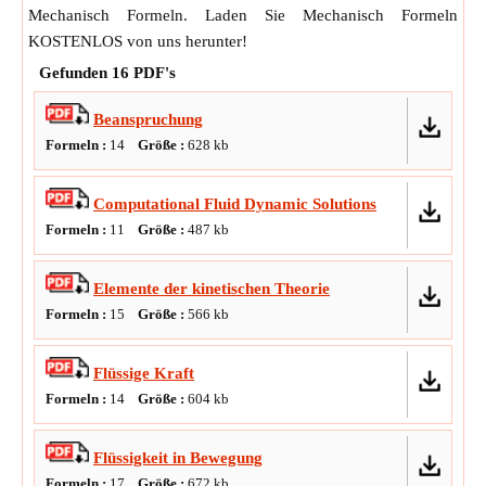
Mechanisch Formeln. Laden Sie Mechanisch Formeln
KOSTENLOS von uns herunter!
Gefunden
16
PDF's
Beanspruchung
Formeln :
14
Größe :
628
kb
Computational Fluid Dynamic Solutions
Formeln :
11
Größe :
487
kb
Elemente der kinetischen Theorie
Formeln :
15
Größe :
566
kb
Flüssige Kraft
Formeln :
14
Größe :
604
kb
Flüssigkeit in Bewegung
Formeln :
17
Größe :
672
kb