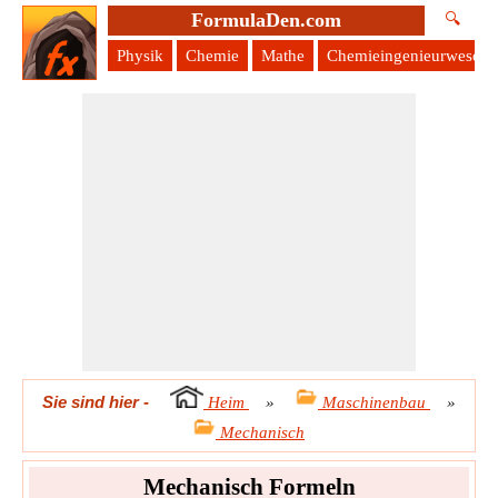
FormulaDen.com
🔍
Physik
Chemie
Mathe
Chemieingenieurwesen
Sie sind hier
-
Heim
»
Maschinenbau
»
Mechanisch
Mechanisch Formeln