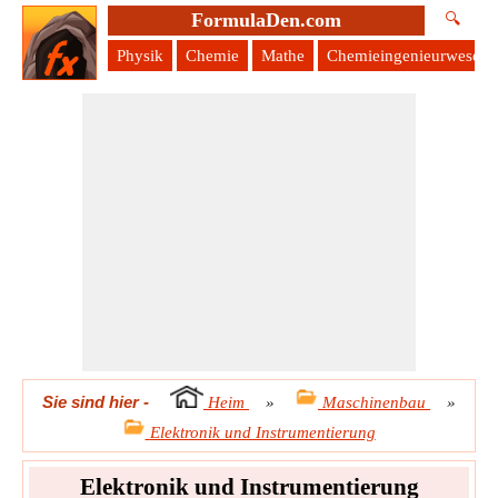
FormulaDen.com
🔍
Physik
Chemie
Mathe
Chemieingenieurwesen
Sie sind hier
-
Heim
»
Maschinenbau
»
Elektronik und Instrumentierung
Elektronik und Instrumentierung