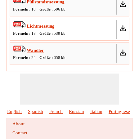
Füllstandsmessung
Formeln :
18
Größe :
606
kb
Lichtmessung
Formeln :
18
Größe :
539
kb
Wandler
Formeln :
24
Größe :
658
kb
English
Spanish
French
Russian
Italian
Portuguese
P
About
Contact