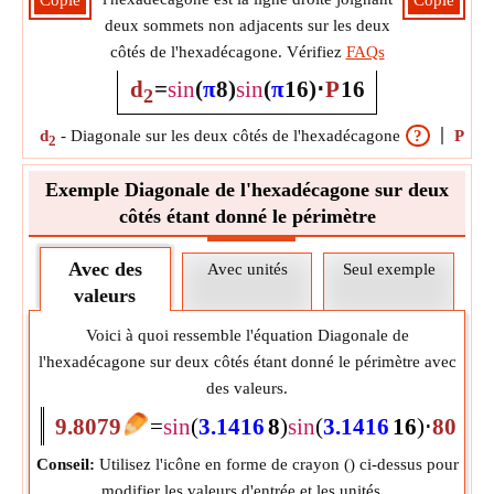
Copie
Copie
deux sommets non adjacents sur les deux
côtés de l'hexadécagone. Vérifiez
FAQs
d
=
sin
(
π
8
)
sin
(
π
16
)
⋅
P
16
2
d
-
Diagonale sur les deux côtés de l'hexadécagone
?
P
-
Pé
2
Exemple Diagonale de l'hexadécagone sur deux
côtés étant donné le périmètre
Avec des
Avec unités
Seul exemple
valeurs
Voici à quoi ressemble l'équation Diagonale de
l'hexadécagone sur deux côtés étant donné le périmètre avec
des valeurs.
9.8079
=
sin
(
3.1416
8
)
sin
(
3.1416
16
)
⋅
80
Conseil:
Utilisez l'icône en forme de crayon (
) ci-dessus pour
modifier les valeurs d'entrée et les unités.