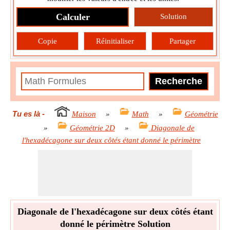
Calculer
Solution
Copie
Réinitialiser
Partager
Tu es là
-
Maison
»
Math
»
Géométrie
»
Géométrie 2D
»
Diagonale de
l'hexadécagone sur deux côtés étant donné le périmètre
Diagonale de l'hexadécagone sur deux côtés étant
donné le périmètre Solution