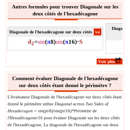
Autres formules pour trouver Diagonale sur les
deux côtés de l'hexadécagone
Diagonale
Diagonale de l'hexadécagone sur deux côtés
​va
d
=
sin
(
π
8
)
sin
(
π
16
)
⋅
S
2
​Voir plus
Comment évaluer Diagonale de l'hexadécagone
sur deux côtés étant donné le périmètre ?
L'évaluateur Diagonale de l'hexadécagone sur deux côtés étant
donné le périmètre utilise
Diagonal across Two Sides of
Hexadecagon = sin(pi/8)/sin(pi/16)*Périmètre de
l'Hexadécagone/16
pour évaluer Diagonale sur les deux côtés
de l'hexadécagone, La diagonale de l'hexadécagone sur deux