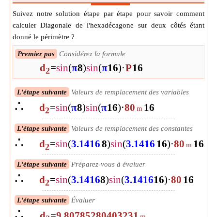
Suivez notre solution étape par étape pour savoir comment
calculer Diagonale de l'hexadécagone sur deux côtés étant
donné le périmètre ?
Premier pas
Considérez la formule
d
=
sin
(
π
8
)
sin
(
π
16
)
⋅
P
16
2
L'étape suivante
Valeurs de remplacement des variables
∴
d
=
sin
(
π
8
)
sin
(
π
16
)
⋅
80
16
m
2
L'étape suivante
Valeurs de remplacement des constantes
∴
d
=
sin
(
3.1416
8
)
sin
(
3.1416
16
)
⋅
80
16
m
2
L'étape suivante
Préparez-vous à évaluer
∴
d
=
sin
(
3.1416
8
)
sin
(
3.1416
16
)
⋅
80
16
2
L'étape suivante
Évaluer
∴
d
=
9.80785280403231
m