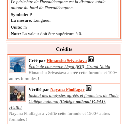
Le périmètre de l'hexadécagone est la distance totale
autour du bord de l'hexadécagone.
P
Symbole:
La mesure:
Longueur
Unité:
m
Note:
La valeur doit être supérieure à 0.
Crédits
Créé par
Himanshu Srivastava
École de commerce Lloyd
(KG)
,
Grand Noida
Himanshu Srivastava a créé cette formule et 100+
autres formules !
Vérifié par
Nayana Phulfagar
Institut des analystes agréés et financiers de l'Inde
Collège national
(Collège national ICFAI)
,
HUBLI
Nayana Phulfagar a vérifié cette formule et 1500+ autres
formules !