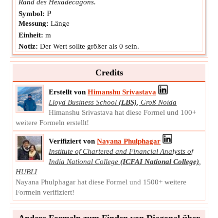
Rand des Hexadecagons.
P
Symbol:
Messung:
Länge
Einheit:
m
Notiz:
Der Wert sollte größer als 0 sein.
Credits
Erstellt von
Himanshu Srivastava
Lloyd Business School
(LBS)
,
Groß Noida
Himanshu Srivastava hat diese Formel und 100+
weitere Formeln erstellt!
Verifiziert von
Nayana Phulphagar
Institute of Chartered and Financial Analysts of
India National College
(ICFAI National College)
,
HUBLI
Nayana Phulphagar hat diese Formel und 1500+ weitere
Formeln verifiziert!
Andere Formeln zum Finden von Diagonal über