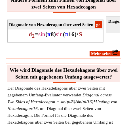
zwei Seiten von Hexadecagon
Diagonale
Diagonale von Hexadecagon über zwei Seiten
​ge
d
=
sin
(
π
8
)
sin
(
π
16
)
⋅
S
2
​Mehr sehen
Wie wird Diagonale des Hexadekagons über zwei
Seiten mit gegebenem Umfang ausgewertet?
Der Diagonale des Hexadekagons über zwei Seiten mit
gegebenem Umfang-Evaluator verwendet
Diagonal across
Two Sides of Hexadecagon = sin(pi/8)/sin(pi/16)*Umfang von
Hexadecagon/16
, um Diagonal über zwei Seiten von
Hexadecagon, Die Formel für die Diagonale des
Hexadekagons über zwei Seiten bei gegebenem Umfang ist