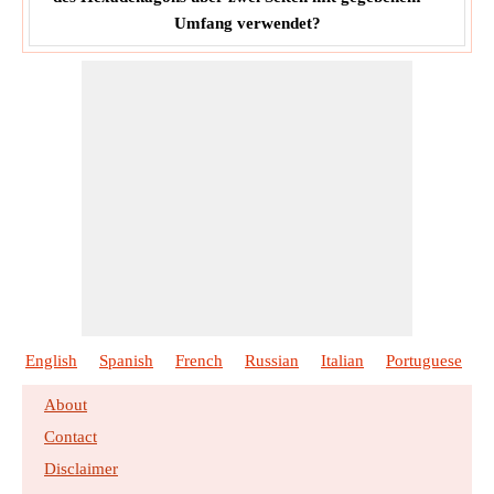
Umfang verwendet?
English
Spanish
French
Russian
Italian
Portuguese
P
About
Contact
Disclaimer