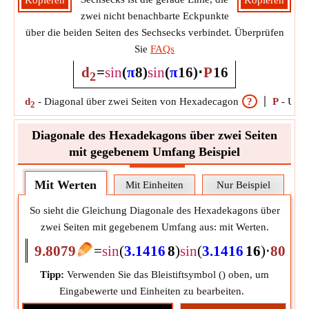
Kopieren
Kopieren
zwei nicht benachbarte Eckpunkte
über die beiden Seiten des Sechsecks verbindet. Überprüfen
Sie
FAQs
d
=
sin
(
π
8
)
sin
(
π
16
)
⋅
P
16
2
d
-
Diagonal über zwei Seiten von Hexadecagon
?
P
-
Umfa
2
Diagonale des Hexadekagons über zwei Seiten
mit gegebenem Umfang Beispiel
Mit Werten
Mit Einheiten
Nur Beispiel
So sieht die Gleichung Diagonale des Hexadekagons über
zwei Seiten mit gegebenem Umfang aus: mit Werten.
9.8079
=
sin
(
3.1416
8
)
sin
(
3.1416
16
)
⋅
80
Tipp:
Verwenden Sie das Bleistiftsymbol (
) oben, um
Eingabewerte und Einheiten zu bearbeiten.