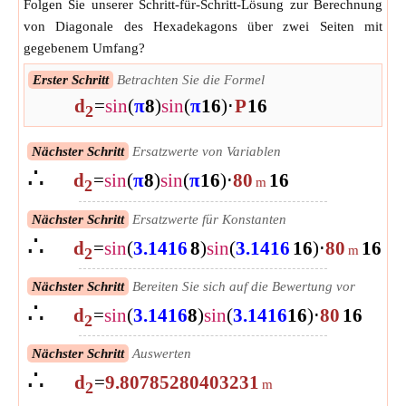
Folgen Sie unserer Schritt-für-Schritt-Lösung zur Berechnung
von Diagonale des Hexadekagons über zwei Seiten mit
gegebenem Umfang?
Erster Schritt
Betrachten Sie die Formel
d
=
sin
(
π
8
)
sin
(
π
16
)
⋅
P
16
2
Nächster Schritt
Ersatzwerte von Variablen
∴
d
=
sin
(
π
8
)
sin
(
π
16
)
⋅
80
16
m
2
Nächster Schritt
Ersatzwerte für Konstanten
∴
d
=
sin
(
3.1416
8
)
sin
(
3.1416
16
)
⋅
80
16
m
2
Nächster Schritt
Bereiten Sie sich auf die Bewertung vor
∴
d
=
sin
(
3.1416
8
)
sin
(
3.1416
16
)
⋅
80
16
2
Nächster Schritt
Auswerten
∴
d
=
9.80785280403231
m
2