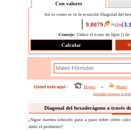
Con valores
Así es como se ve la ecuación Diagonal del hex
9.8079
=
sin
(
3.
Consejo:
Utilice el icono de lápiz (
) de
Calcular
S
Usted está aquí
-
Hogar
»
Mates
hexadecágono a trav
Diagonal del hexadecágono a través de
¿Sigue nuestra solución paso a paso sobre cómo calc
dado el perímetro?