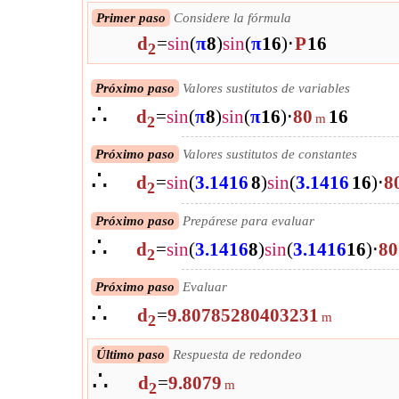
Primer paso
Considere la fórmula
d
=
sin
(
π
8
)
sin
(
π
16
)
⋅
P
16
2
Próximo paso
Valores sustitutos de variables
∴
d
=
sin
(
π
8
)
sin
(
π
16
)
⋅
80
16
m
2
Próximo paso
Valores sustitutos de constantes
∴
d
=
sin
(
3.1416
8
)
sin
(
3.1416
16
)
⋅
8
2
Próximo paso
Prepárese para evaluar
∴
d
=
sin
(
3.1416
8
)
sin
(
3.1416
16
)
⋅
80
2
Próximo paso
Evaluar
∴
d
=
9.80785280403231
m
2
Último paso
Respuesta de redondeo
∴
d
=
9.8079
m
2