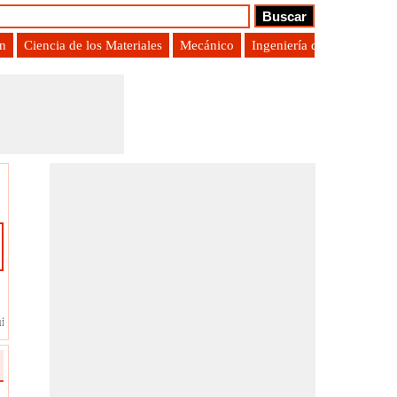
ón
Ciencia de los Materiales
Mecánico
Ingeniería de Producción
uímedes.
?