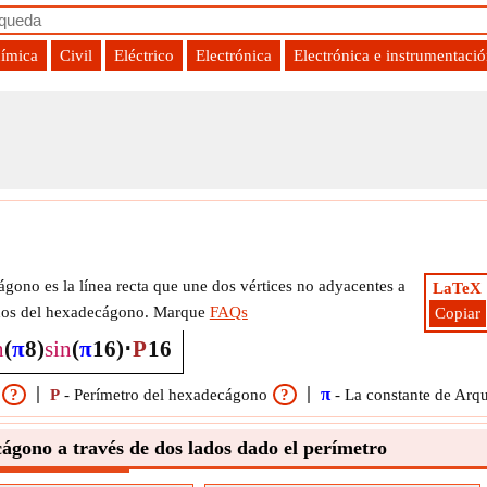
uímica
Civil
Eléctrico
Electrónica
Electrónica e instrumentaci
mula
ágono es la línea recta que une dos vértices no adyacentes a
LaTeX
lados del hexadecágono. Marque
FAQs
Copiar
n
(
π
8
)
sin
(
π
16
)
⋅
P
16
π
?
P
-
Perímetro del hexadecágono
?
-
La constante de Arq
ágono a través de dos lados dado el perímetro