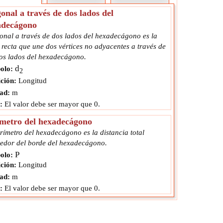
onal a través de dos lados del
adecágono
onal a través de dos lados del hexadecágono es la
 recta que une dos vértices no adyacentes a través de
dos lados del hexadecágono.
d
olo:
2
ción:
Longitud
ad:
m
:
El valor debe ser mayor que 0.
metro del hexadecágono
rímetro del hexadecágono es la distancia total
dedor del borde del hexadecágono.
P
olo:
ción:
Longitud
ad:
m
:
El valor debe ser mayor que 0.