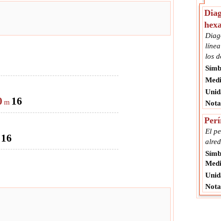
Diag
hex
Diag
línea
los 
Símb
Medi
Unid
0
16
m
Nota
Perí
El pe
16
alre
Símb
Medi
Unid
Nota