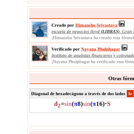
Creado por
Himanshu Srivastava
escuela de negocios lloyd
(LIBRAS)
,
Gran 
¡Himanshu Srivastava ha creado esta fórmu
Verificado por
Nayana Phulphagar
Instituto de analistas financieros y colegia
¡Nayana Phulphagar ha verificado esta fór
Otras fórm
Diagonal de hexadecágono a través de dos lados
​Ir
d
=
sin
(
π
8
)
sin
(
π
16
)
⋅
S
2