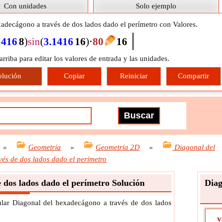
Con unidades
Solo ejemplo
adecágono a través de dos lados dado el perímetro con Valores.
1416
8
)
sin
(
3.1416
16
)
⋅
80
16
 arriba para editar los valores de entrada y las unidades.
olución
Copiar
Reiniciar
Compartir
»
Geometría
»
Geometría 2D
»
Diagonal del
és de dos lados dado el perímetro
 dos lados dado el perímetro Solución
Diag
ular Diagonal del hexadecágono a través de dos lados
v