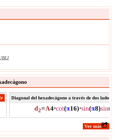
UBLI
exadecágono
​Ir
Diagonal del hexadecágono a través de dos lados dado el área
d
=
A
4
⋅
cot
(
π
16
)
⋅
sin
(
π
8
)
sin
(
π
16
)
2
​Ver más