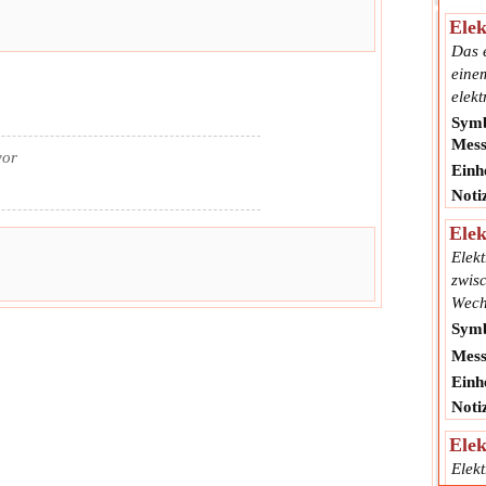
Elek
Das e
eine
elek
Symb
Mess
vor
Einhe
Noti
Elek
Elekt
zwis
Wechs
Symb
Mess
Einhe
Noti
Elek
Elek