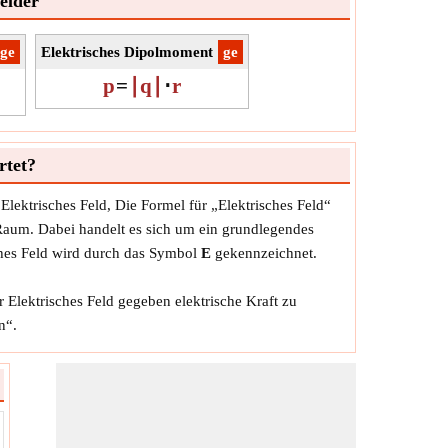
elder
​ge
Elektrisches Dipolmoment
​ge
p
=
∣q∣
⋅
r
rtet?
 Elektrisches Feld, Die Formel für „Elektrisches Feld“
m Raum. Dabei handelt es sich um ein grundlegendes
sches Feld wird durch das Symbol
E
gekennzeichnet.
 Elektrisches Feld gegeben elektrische Kraft zu
n“.