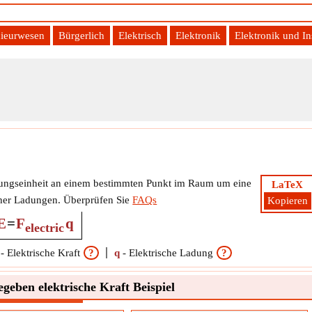
ieurwesen
Bürgerlich
Elektrisch
Elektronik
Elektronik und I
Ladungseinheit an einem bestimmten Punkt im Raum um eine
LaTeX
scher Ladungen. Überprüfen Sie
FAQs
Kopieren
E
=
F
q
electric
-
Elektrische Kraft
?
q
-
Elektrische Ladung
?
egeben elektrische Kraft Beispiel