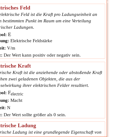
trisches Feld
lektrische Feld ist die Kraft pro Ladungseinheit an
m bestimmten Punkt im Raum um eine Verteilung
trischer Ladungen.
E
ol:
ung:
Elektrische Feldstärke
it:
V/m
z:
Der Wert kann positiv oder negativ sein.
trische Kraft
rische Kraft ist die anziehende oder abstoßende Kraft
chen zwei geladenen Objekten, die aus der
elwirkung ihrer elektrischen Felder resultiert.
F
ol:
electric
ung:
Macht
it:
N
z:
Der Wert sollte größer als 0 sein.
trische Ladung
trische Ladung ist eine grundlegende Eigenschaft von