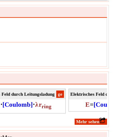
ie, die dazu führt, dass auf sie eine Kraft wirkt, wenn
n ein elektromagnetisches Feld gebracht wird.
q
ol:
ung:
Elektrische Ladung
it:
C
z:
Der Wert kann positiv oder negativ sein.
s Feld durch Leitungsladung
​ge
Elektrisches Feld durch Punktla
2
⋅
[Coulomb]
⋅
λ
r
E
=
[Coulomb]
⋅
Q
r
ring
​Mehr sehen