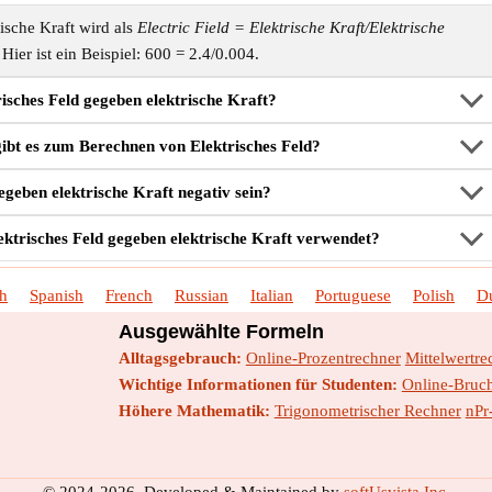
ische Kraft wird als
Electric Field = Elektrische Kraft/Elektrische
Hier ist ein Beispiel: 600 = 2.4/0.004.
isches Feld gegeben elektrische Kraft?
ibt es zum Berechnen von Elektrisches Feld?
egeben elektrische Kraft negativ sein?
ktrisches Feld gegeben elektrische Kraft verwendet?
sh
Spanish
French
Russian
Italian
Portuguese
Polish
D
Ausgewählte Formeln
Alltagsgebrauch:
Online-Prozentrechner
Mittelwertre
Wichtige Informationen für Studenten:
Online-Bruc
Höhere Mathematik:
Trigonometrischer Rechner
nPr
© 2024-2026. Developed & Maintained by
softUsvista Inc
.