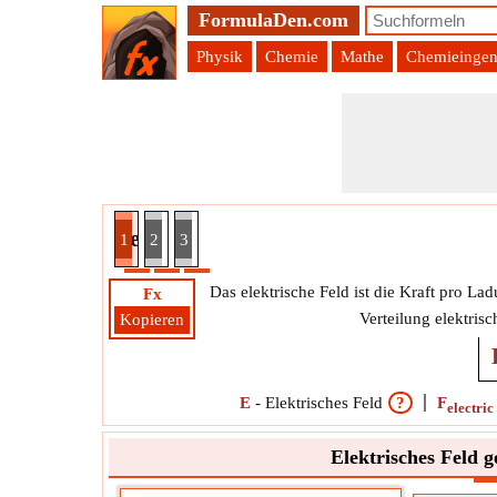
FormulaDen.com
Physik
Chemie
Mathe
Chemieingen
es Feld gegeben elektrische Kraft Formel
1
2
3
Das elektrische Feld ist die Kraft pro 
Fx
Verteilung elektri
Kopieren
E
-
Elektrisches Feld
?
F
electric
Elektrisches Feld g