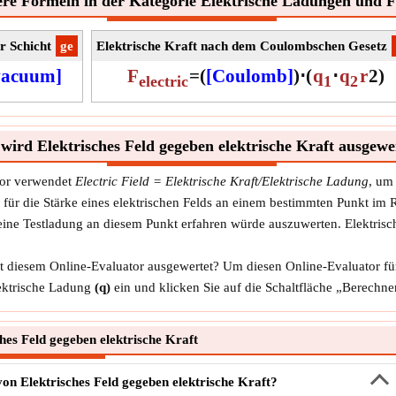
re Formeln in der Kategorie Elektrische Ladungen und F
r Schicht
​ge
Elektrische Kraft nach dem Coulombschen Gesetz
-vacuum]
F
=
(
[Coulomb]
)
⋅
(
q
⋅
q
r
2
)
electric
1
2
wird Elektrisches Feld gegeben elektrische Kraft ausgewe
ator verwendet
Electric Field = Elektrische Kraft/Elektrische Ladung
, um
Maß für die Stärke eines elektrischen Felds an einem bestimmten Punkt i
ie eine Testladung an diesem Punkt erfahren würde auszuwerten. Elektri
it diesem Online-Evaluator ausgewertet? Um diesen Online-Evaluator für
ktrische Ladung
(q)
ein und klicken Sie auf die Schaltfläche „Berechne
es Feld gegeben elektrische Kraft
on Elektrisches Feld gegeben elektrische Kraft?