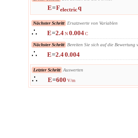
E
=
F
q
electric
Nächster Schritt
Ersatzwerte von Variablen
∴
E
=
2.4
0.004
N
C
Nächster Schritt
Bereiten Sie sich auf die Bewertung 
∴
E
=
2.4
0.004
Letzter Schritt
Auswerten
∴
E
=
600
V/m