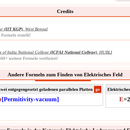
Mater
sie i
Credits
Symb
Mess
Einhe
ur
(IIT KGP)
,
West Bengal
Noti
Formeln erstellt!
s of India National College
(ICFAI National College)
,
HUBLI
0+ weitere Formeln verifiziert!
Andere Formeln zum Finden von Elektrisches Feld
zwei entgegengesetzt geladenen parallelen Platten
​ge
Elektrische
σ
[Permitivity-vacuum]
E
=