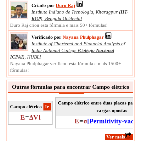
Medição:
Carga elétrica
Criado por
Duro Raj
Unidade:
C
Instituto Indiano de Tecnologia, Kharagpur
(IIT-
Observação:
O valor pode ser positivo ou negativo.
KGP)
,
Bengala Ocidental
Duro Raj criou esta fórmula e mais 50+ fórmulas!
Verificado por
Nayana Phulphagar
Institute of Chartered and Financial Analysts of
India National College
(Colégio Nacional
ICFAI)
,
HUBLI
Nayana Phulphagar verificou esta fórmula e mais 1500+
fórmulas!
Outras fórmulas para encontrar Campo elétrico
Campo elétrico entre duas placas paral
Campo elétrico
​Ir
cargas opostas
E
=
ΔV
l
E
=
σ
[Permitivity-vacu
​Ver mais