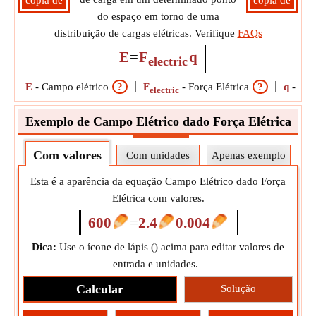
cópia de
cópia de
do espaço em torno de uma
distribuição de cargas elétricas. Verifique
FAQs
E
=
F
q
electric
E
-
Campo elétrico
?
F
-
Força Elétrica
?
q
-
Carg
electric
Exemplo de Campo Elétrico dado Força Elétrica
Com valores
Com unidades
Apenas exemplo
Esta é a aparência da equação Campo Elétrico dado Força
Elétrica com valores.
600
=
2.4
0.004
Dica:
Use o ícone de lápis (
) acima para editar valores de
entrada e unidades.
Calcular
Solução