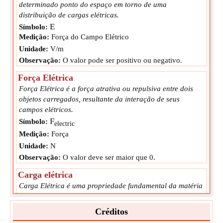
determinado ponto do espaço em torno de uma
distribuição de cargas elétricas.
E
Símbolo:
Medição:
Força do Campo Elétrico
Unidade:
V/m
Observação:
O valor pode ser positivo ou negativo.
Força Elétrica
Força Elétrica é a força atrativa ou repulsiva entre dois
objetos carregados, resultante da interação de seus
campos elétricos.
F
Símbolo:
electric
Medição:
Força
Unidade:
N
Observação:
O valor deve ser maior que 0.
Carga elétrica
Carga Elétrica é uma propriedade fundamental da matéria
que faz com que ela experimente uma força quando
colocada em um campo eletromagnético.
Créditos
q
Símbolo: