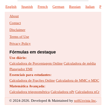
English
Spanish
French
German
Russian
Italian
Poli
About
Contact
Disclaimer
Terms of Use
Privacy Policy
Fórmulas em destaque
Uso diário:
Calculadora de Porcentagem Online
Calculadora de média
Planejador EMI
Essenciais para estudantes:
Calculadora de Frações Online
Calculadora de MMC e MDC
Matemática Avançada:
Calculadora trigonométrica
Calculadora nPr
Calculadora nCr
© 2024-2026. Developed & Maintained by
softUsvista Inc
.