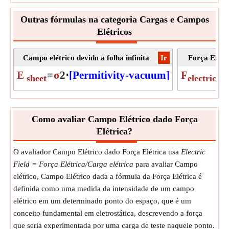
Outras fórmulas na categoria Cargas e Campos
Elétricos
Campo elétrico devido a folha infinita
​Ir
Força Elétr
E
=
σ
2
⋅
[Permitivity-vacuum]
F
=
(
sheet
electric
Como avaliar Campo Elétrico dado Força
Elétrica?
O avaliador Campo Elétrico dado Força Elétrica usa
Electric
Field = Força Elétrica/Carga elétrica
para avaliar Campo
elétrico, Campo Elétrico dada a fórmula da Força Elétrica é
definida como uma medida da intensidade de um campo
elétrico em um determinado ponto do espaço, que é um
conceito fundamental em eletrostática, descrevendo a força
que seria experimentada por uma carga de teste naquele ponto.