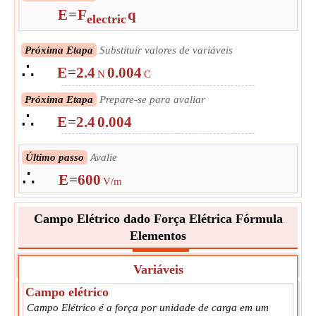
E
=
F
q
electric
Próxima Etapa
Substituir valores de variáveis
∴
E
=
2.4
0.004
N
C
Próxima Etapa
Prepare-se para avaliar
∴
E
=
2.4
0.004
Último passo
Avalie
∴
E
=
600
V/m
Campo Elétrico dado Força Elétrica Fórmula
Elementos
Variáveis
Campo elétrico
Campo Elétrico é a força por unidade de carga em um