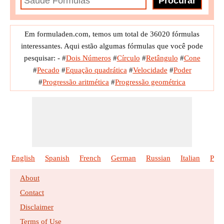
Em formuladen.com, temos um total de 36020 fórmulas
interessantes. Aqui estão algumas fórmulas que você pode
pesquisar: -
#
Dois Números
#
Círculo
#
Retângulo
#
Cone
#
Pecado
#
Equação quadrática
#
Velocidade
#
Poder
#
Progressão aritmética
#
Progressão geométrica
English
Spanish
French
German
Russian
Italian
Poli
About
Contact
Disclaimer
Terms of Use