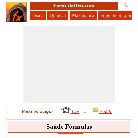
FormulaDen.com
🔍
Física
Química
Matemática
Engenheiro químic
Você está aqui
-
Lar
»
Saúde
Saúde Fórmulas