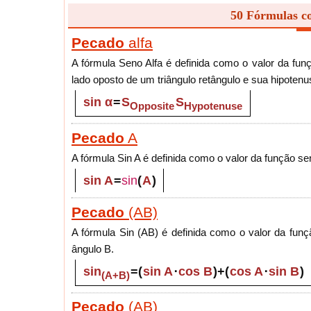
50 Fórmulas c
Pecado
alfa
A fórmula Seno Alfa é definida como o valor da fun
lado oposto de um triângulo retângulo e sua hipotenu
sin α
=
S
S
Opposite
Hypotenuse
Pecado
A
A fórmula Sin A é definida como o valor da função se
sin A
=
sin
(
A
)
Pecado
(AB)
A fórmula Sin (AB) é definida como o valor da fun
ângulo B.
sin
=
(
sin A
⋅
cos B
)
+
(
cos A
⋅
sin B
)
(A+B)
Pecado
(AB)