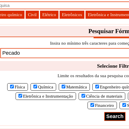
iro químico
Civil
Elétrico
Eletrônicos
Eletrônica e Instrumen
Pesquisar Fórm
Insira no mínimo três caracteres para começ
Selecione Filt
Limite os resultados da sua pesquisa com
Física
Química
Matemática
Engenheiro quí
Eletrônica e Instrumentação
Ciência de materiais
Financeiro