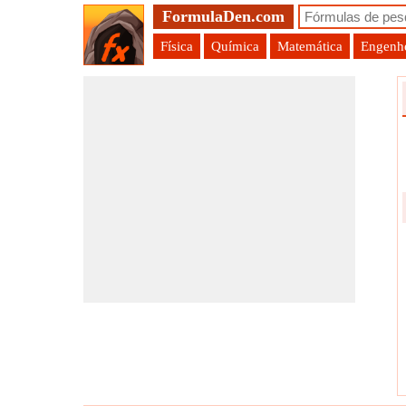
FormulaDen.com
Física
Química
Matemática
Engenhe