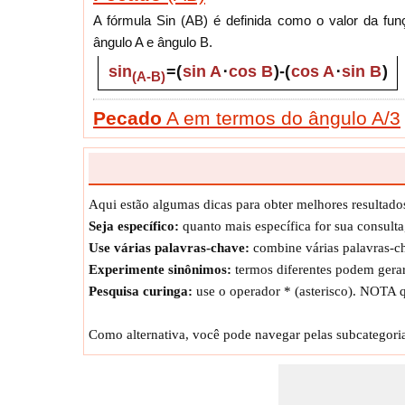
A fórmula Sin (AB) é definida como o valor da fun
ângulo A e ângulo B.
sin
=
(
sin A
⋅
cos B
)
-
(
cos A
⋅
sin B
)
(A-B)
Pecado
A em termos do ângulo A/3
A fórmula Sin A em termos do ângulo A/3 é definid
termos de A/3.
sin A
=
3
⋅
sin
-
4
⋅
sin
3
(A/3)
(A/3)
Aqui estão algumas dicas para obter melhores resultado
Seja específico:
quanto mais específica for sua consulta
Pecado
A dado Cosec A
Use várias palavras-chave:
combine várias palavras-cha
A fórmula Sen A dada Cosec A é definida como o va
Experimente sinônimos:
termos diferentes podem gerar 
valor da função cossecante trigonométrica do ângulo
Pesquisa curinga:
use o operador * (asterisco). NOTA q
sin A
=
1
cosec A
Como alternativa, você pode navegar pelas subcategoria
Pecado
2A
A fórmula Sin 2A é definida como o valor da função 