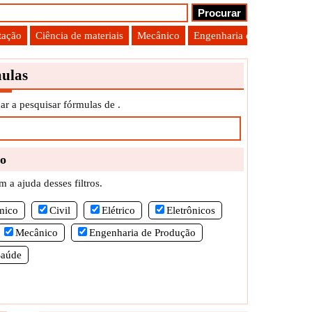
tação
Ciência de materiais
Mecânico
Engenharia de Produção
ulas
ar a pesquisar fórmulas de .
ro
 a ajuda desses filtros.
mico
Civil
Elétrico
Eletrônicos
Mecânico
Engenharia de Produção
Saúde