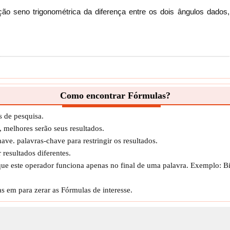
ção seno trigonométrica da diferença entre os dois ângulos dados,
a como o valor da função trigonométrica seno do ângulo A dado em
Como encontrar Fórmulas?
s de pesquisa.
, melhores serão seus resultados.
ve. palavras-chave para restringir os resultados.
lor da função seno trigonométrica do ângulo A, calculada usando o
resultados diferentes.
 A.
ue este operador funciona apenas no final de uma palavra. Exemplo: Bi
s em para zerar as Fórmulas de interesse.
seno trigonométrica de duas vezes o ângulo dado A.