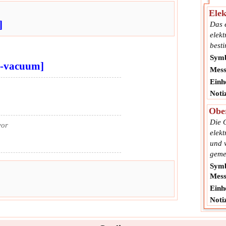
Elek
]
Das e
elekt
best
Symb
y-vacuum]
Mess
Einhe
Noti
Ober
Die 
vor
elek
und 
geme
Symb
Mess
Einhe
Noti