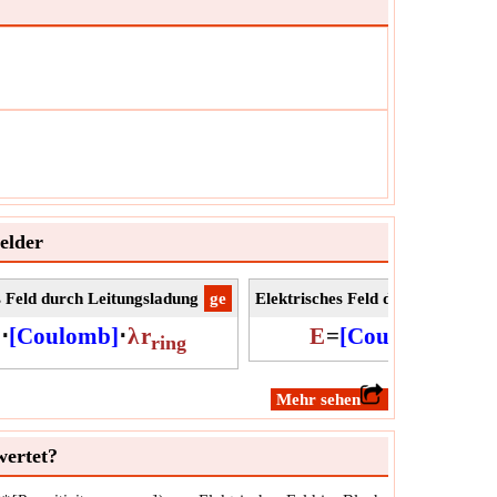
elder
s Feld durch Leitungsladung
​ge
Elektrisches Feld durch Punktla
2
⋅
[Coulomb]
⋅
λ
r
E
=
[Coulomb]
⋅
Q
r
ring
​Mehr sehen
wertet?