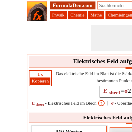
FormulaDen.com
Physik
Chemie
Mathe
Chemieingen
Elektrisches Feld auf
Das elektrische Feld im Blatt ist die Stä
Fx
bestimmten Punkt a
Kopieren
E
=
σ
2
sheet
E
-
Elektrisches Feld im Blech
?
σ
-
Oberflä
sheet
Elektrisches Feld auf
Mit Werten