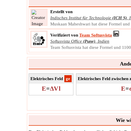
Erstellt von
Indisches Institut für Technologie
(ICH S)
,
Muskaan Maheshwari hat diese Formel und 1
Verifiziert von
Team Softusvista
Softusvista Office
(Pune)
,
Indien
Team Softusvista hat diese Formel und 1100+
Ande
Elektrisches Feld
​ge
Elektrisches Feld zwischen 
E
=
ΔV
l
E
=
Wie wi