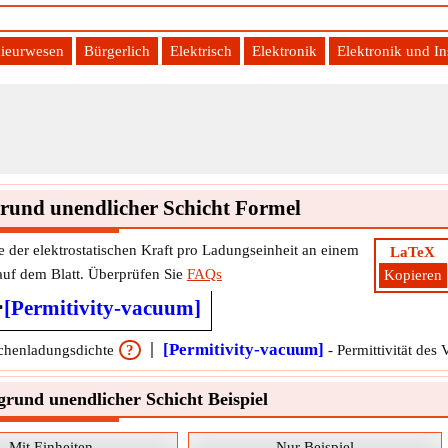
ieurwesen
Bürgerlich
Elektrisch
Elektronik
Elektronik und I
grund unendlicher Schicht Formel
rke der elektrostatischen Kraft pro Ladungseinheit an einem
LaTeX
uf dem Blatt. Überprüfen Sie
FAQs
Kopieren
⋅
[Permitivity-vacuum]
[Permitivity-vacuum]
chenladungsdichte
?
-
Permittivität des
grund unendlicher Schicht Beispiel
Mit Einheiten
Nur Beispiel