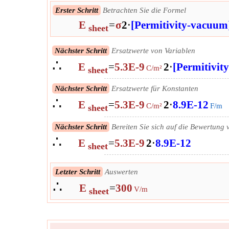
Erster Schritt
Betrachten Sie die Formel
E
=
σ
2
⋅
[Permitivity-vacuum
sheet
Nächster Schritt
Ersatzwerte von Variablen
∴
E
=
5.3E-9
2
⋅
[Permitivit
C/m²
sheet
Nächster Schritt
Ersatzwerte für Konstanten
∴
E
=
5.3E-9
2
⋅
8.9E-12
C/m²
F/m
sheet
Nächster Schritt
Bereiten Sie sich auf die Bewertung 
∴
E
=
5.3E-9
2
⋅
8.9E-12
sheet
Letzter Schritt
Auswerten
∴
E
=
300
V/m
sheet