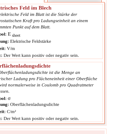
trisches Feld im Blech
lektrische Feld im Blatt ist die Stärke der
rostatischen Kraft pro Ladungseinheit an einem
immten Punkt auf dem Blatt.
E
ol:
sheet
ung:
Elektrische Feldstärke
it:
V/m
z:
Der Wert kann positiv oder negativ sein.
flächenladungsdichte
Oberflächenladungsdichte ist die Menge an
trischer Ladung pro Flächeneinheit einer Oberfläche
wird normalerweise in Coulomb pro Quadratmeter
ssen.
σ
ol:
ung:
Oberflächenladungsdichte
it:
C/m²
z:
Der Wert kann positiv oder negativ sein.