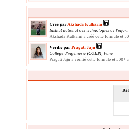
L'étape suivante
Convertir en unité de sortie
∴
K
=
0.0904115496915548
mol/L
c
Créé par
Akshada Kulkarni
Institut national des technologies de l'infor
Akshada Kulkarni a créé cette formule et 50
Vérifié par
Pragati Jaju
Collège d'ingénierie
(COEP)
,
Pune
Pragati Jaju a vérifié cette formule et 300+ 
Rel