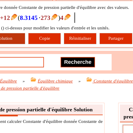
re donnée Constante de pression partielle d'équilibre avec des valeurs.
E+12
(
8.3145
⋅
273
)
4
 (
) ci-dessus pour modifier les valeurs d'entrée et les unités.
olution
Copie
Réinitialiser
Partager
Équilibre
»
Équilibre chimique
»
Constante d'équilibr
e pression partielle d'équilibre
e pression partielle d'équilibre Solution
C
pres
ent calculer Constante d'équilibre donnée Constante de