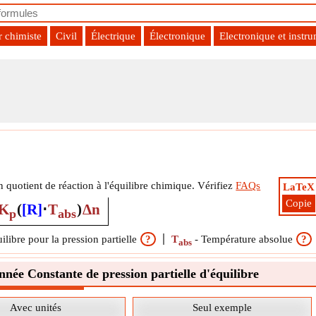
r chimiste
Civil
Électrique
Électronique
Electronique et instr
ilibre
n quotient de réaction à l'équilibre chimique. Vérifiez
FAQs
LaTeX
Copie
K
(
[R]
⋅
T
)
Δn
p
abs
ilibre pour la pression partielle
?
T
-
Température absolue
?
abs
née Constante de pression partielle d'équilibre
Avec unités
Seul exemple