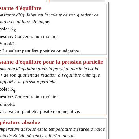
tante d'équilibre
nstante d'équilibre est la valeur de son quotient de
ion à l'équilibre chimique.
K
ole:
c
esure:
Concentration molaire
é:
mol/L
:
La valeur peut être positive ou négative.
tante d'équilibre pour la pression partielle
nstante d'équilibre pour la pression partielle est la
r de son quotient de réaction à l'équilibre chimique
apport à la pression partielle.
K
ole:
p
esure:
Concentration molaire
é:
mol/L
:
La valeur peut être positive ou négative.
pérature absolue
mpérature absolue est la température mesurée à l'aide
échelle Kelvin où zéro est le zéro absolu.