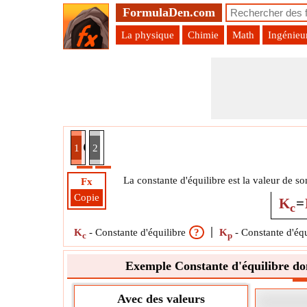
FormulaDen.com
La physique
Chimie
Math
Ingénieu
ibre donnée Constante de pression partielle d'équ
1
2
La constante d'équilibre est la valeur de so
Fx
Copie
K
=
c
K
-
Constante d'équilibre
?
K
-
Constante d'équ
c
p
Exemple Constante d'équilibre don
Avec des valeurs