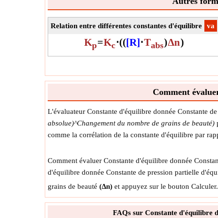
Autres formu
Relation entre différentes constantes d'équilibre
​va
K
=
K
⋅
(
(
[R]
⋅
T
)
Δn
)
p
c
abs
Comment évaluer 
L'évaluateur Constante d'équilibre donnée Constante de p
absolue)^Changement du nombre de grains de beauté)
p
comme la corrélation de la constante d'équilibre par rapp
Comment évaluer Constante d'équilibre donnée Constante d
d'équilibre donnée Constante de pression partielle d'équi
grains de beauté
(Δn)
et appuyez sur le bouton Calculer.
FAQs sur Constante d'équilibre d