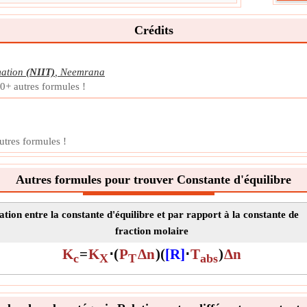
Symb
La m
Crédits
Unit
Note
mation
(NIIT)
,
Neemrana
Cha
0+ autres formules !
Le c
moles
Symb
La m
autres formules !
Unit
Note
Autres formules pour trouver Constante d'équilibre
ation entre la constante d'équilibre et par rapport à la constante de
fraction molaire
K
=
K
⋅
(
P
Δn
)
(
[R]
⋅
T
)
Δn
c
X
T
abs