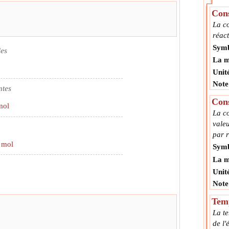
Cons
La co
réact
Symb
les
La m
Unit
Note
ntes
Cons
mol
La co
valeu
par r
mol
Symb
La m
Unit
Note
Tem
La te
de l'