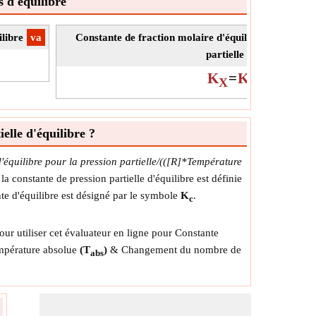
s d'équilibre
libre
​va
Constante de fraction molaire d'équilibre donnée Co
partielle d'équilibre
K
=
K
P
Δn
X
p
T
lle d'équilibre ?
équilibre pour la pression partielle/(([R]*Température
a constante de pression partielle d'équilibre est définie
ante d'équilibre est désigné par le symbole
K
.
c
our utiliser cet évaluateur en ligne pour Constante
mpérature absolue
(T
)
& Changement du nombre de
abs