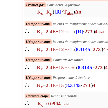
Premier pas
Considérez la formule
K
=
K
(
[R]
⋅
T
)
Δn
c
p
abs
L'étape suivante
Valeurs de remplacement des variab
∴
K
=
2.4E+12
(
[R]
⋅
273
)
4
mol/L
mol
c
L'étape suivante
Valeurs de remplacement des consta
∴
K
=
2.4E+12
(
8.3145
⋅
273
)
4
mol/L
c
L'étape suivante
Convertir des unités
∴
K
=
2.4E+15
(
8.3145
⋅
273
)
4
mol/m³
c
L'étape suivante
Préparez-vous à évaluer
∴
K
=
2.4E+15
(
8.3145
⋅
273
)
4
c
L'étape suivante
Évaluer
Dernière étape
Réponse arrondie
∴
∴
K
=
90.4115496915548
K
=
0.0904
mol/m³
c
mol/L
c