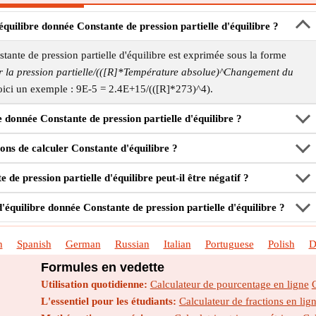
quilibre donnée Constante de pression partielle d'équilibre ?
ante de pression partielle d'équilibre est exprimée sous la forme
r la pression partielle/(([R]*Température absolue)^Changement du
oici un exemple : 9E-5 = 2.4E+15/(([R]*273)^4).
donnée Constante de pression partielle d'équilibre ?
çons de calculer Constante d'équilibre ?
de pression partielle d'équilibre peut-il être négatif ?
'équilibre donnée Constante de pression partielle d'équilibre ?
h
Spanish
German
Russian
Italian
Portuguese
Polish
D
Formules en vedette
Utilisation quotidienne:
Calculateur de pourcentage en ligne
L'essentiel pour les étudiants:
Calculateur de fractions en lig