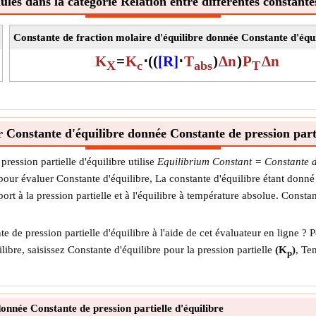
les dans la catégorie Relation entre différentes constante
Constante de fraction molaire d'équilibre donnée Constante d'équi
K
=
K
⋅
(
(
[R]
⋅
T
)
Δn
)
P
Δn
X
c
abs
T
Constante d'équilibre donnée Constante de pression partie
ression partielle d'équilibre utilise
Equilibrium Constant = Constante d'
our évaluer Constante d'équilibre, La constante d'équilibre étant donné l
ort à la pression partielle et à l'équilibre à température absolue. Const
e pression partielle d'équilibre à l'aide de cet évaluateur en ligne ? P
libre, saisissez Constante d'équilibre pour la pression partielle
(K
)
, Te
p
onnée Constante de pression partielle d'équilibre