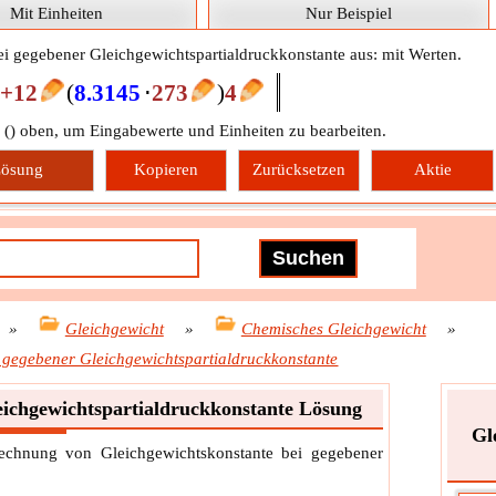
Mit Einheiten
Nur Beispiel
ei gegebener Gleichgewichtspartialdruckkonstante aus: mit Werten.
E+12
(
8.3145
⋅
273
)
4
 (
) oben, um Eingabewerte und Einheiten zu bearbeiten.
ösung
Kopieren
Zurücksetzen
Aktie
»
Gleichgewicht
»
Chemisches Gleichgewicht
»
 gegebener Gleichgewichtspartialdruckkonstante
eichgewichtspartialdruckkonstante Lösung
Gl
erechnung von Gleichgewichtskonstante bei gegebener