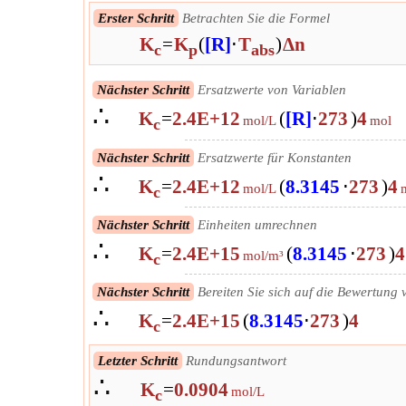
Erster Schritt
Betrachten Sie die Formel
K
=
K
(
[R]
⋅
T
)
Δn
c
p
abs
Nächster Schritt
Ersatzwerte von Variablen
∴
K
=
2.4E+12
(
[R]
⋅
273
)
4
mol/L
mol
c
Nächster Schritt
Ersatzwerte für Konstanten
∴
K
=
2.4E+12
(
8.3145
⋅
273
)
4
mol/L
c
Nächster Schritt
Einheiten umrechnen
∴
K
=
2.4E+15
(
8.3145
⋅
273
)
4
mol/m³
c
Nächster Schritt
Bereiten Sie sich auf die Bewertung 
∴
K
=
2.4E+15
(
8.3145
⋅
273
)
4
c
Nächster Schritt
Auswerten
Letzter Schritt
Rundungsantwort
∴
∴
K
=
90.4115496915548
K
=
0.0904
mol/m³
c
mol/L
c