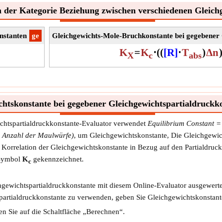
 der Kategorie Beziehung zwischen verschiedenen Gleich
nstanten
​ge
Gleichgewichts-Mole-Bruchkonstante bei gegebener 
K
=
K
⋅
(
(
[R]
⋅
T
)
Δn
X
c
abs
htskonstante bei gegebener Gleichgewichtspartialdruckk
chtspartialdruckkonstante-Evaluator verwendet
Equilibrium Constant =
r Anzahl der Maulwürfe)
, um Gleichgewichtskonstante, Die Gleichgewic
ie Korrelation der Gleichgewichtskonstante in Bezug auf den Partialdru
 Symbol
K
gekennzeichnet.
c
gewichtspartialdruckkonstante mit diesem Online-Evaluator ausgewerte
artialdruckkonstante zu verwenden, geben Sie Gleichgewichtskonstante
en Sie auf die Schaltfläche „Berechnen“.