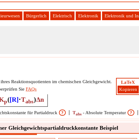
ieurwesen
Bürgerlich
Elektrisch
Elektronik
Elektronik und I
e Formel
t ihres Reaktionsquotienten im chemischen Gleichgewicht.
LaTeX
erprüfen Sie
FAQs
Kopieren
K
(
[R]
⋅
T
)
Δn
p
abs
htskonstante für Partialdruck
?
T
-
Absolute Temperatur
?
abs
ner Gleichgewichtspartialdruckkonstante Beispiel