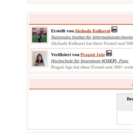
Nächster Schritt
In Ausgabeeinheit umrechnen
∴
K
=
0.0904115496915548
mol/L
c
Erstellt von
Akshada Kulkarni
Nationales Institut für Informationstechnolo
Akshada Kulkarni hat diese Formel und 500+
Verifiziert von
Pragati Jaju
Hochschule für Ingenieure
(COEP)
,
Pune
Pragati Jaju hat diese Formel und 300+ weite
Bez