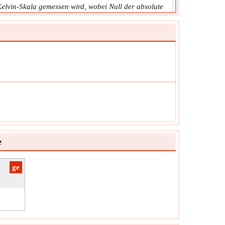
Kelvin-Skala gemessen wird, wobei Null der absolute
unkt ist.
T
ol:
abs
ung:
NA
it:
Unitless
z:
Der Wert kann positiv oder negativ sein.
erung der Anzahl der Maulwürfe
Änderung der Molzahl ist die Differenz der Mole von
ukten und Reaktanten.
Δn
ol:
ung:
Menge der Substanz
it:
mol
e
z:
Der Wert kann positiv oder negativ sein.
​ge