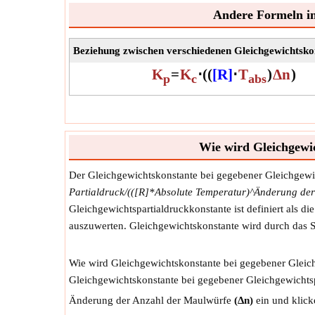
Andere Formeln in
Beziehung zwischen verschiedenen Gleichgewichtsko
K
=
K
⋅
(
(
[R]
⋅
T
)
Δn
)
p
c
abs
Wie wird Gleichgewic
Der Gleichgewichtskonstante bei gegebener Gleichgewi
Partialdruck/(([R]*Absolute Temperatur)^Änderung de
Gleichgewichtspartialdruckkonstante ist definiert als d
auszuwerten. Gleichgewichtskonstante wird durch das
Wie wird Gleichgewichtskonstante bei gegebener Gleich
Gleichgewichtskonstante bei gegebener Gleichgewichtsp
Änderung der Anzahl der Maulwürfe
(Δn)
ein und klick