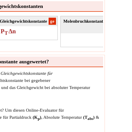
gewichtskonstanten
Gleichgewichtskonstante
​ge
Molenbruchkonstante im Gleichgewi
im 
)
P
Δn
T
K
onstante ausgewertet?
 Gleichgewichtskonstante für
htskonstante bei gegebener
ck und das Gleichgewicht bei absoluter Temperatur
t? Um diesen Online-Evaluator für
 für Partialdruck
(K
)
, Absolute Temperatur
(T
)
&
p
abs