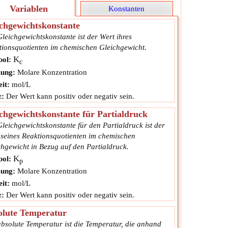
Variablen
Konstanten
chgewichtskonstante
leichgewichtskonstante ist der Wert ihres
tionsquotienten im chemischen Gleichgewicht.
K
ol:
c
ung:
Molare Konzentration
it:
mol/L
z:
Der Wert kann positiv oder negativ sein.
chgewichtskonstante für Partialdruck
leichgewichtskonstante für den Partialdruck ist der
 seines Reaktionsquotienten im chemischen
chgewicht in Bezug auf den Partialdruck.
K
ol:
p
ung:
Molare Konzentration
it:
mol/L
z:
Der Wert kann positiv oder negativ sein.
olute Temperatur
absolute Temperatur ist die Temperatur, die anhand