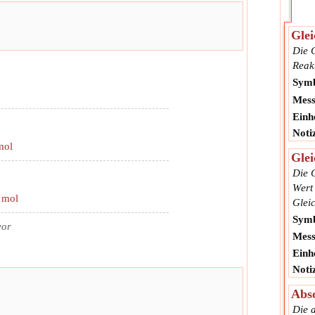
Glei
Die G
Reak
Symb
Mess
Einhe
Noti
mol
Glei
Die G
Wert
mol
Glei
Symb
vor
Mess
Einhe
Noti
Abs
Die 