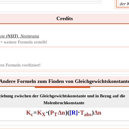
der 
Nullp
Symb
Credits
Mess
Einhe
gie
(NIIT)
,
Neemrana
Noti
 weitere Formeln erstellt!
Änd
Die 
Prod
re Formeln verifiziert!
Symb
Mess
Einhe
Andere Formeln zum Finden von Gleichgewichtskonstant
Noti
iehung zwischen der Gleichgewichtskonstante und in Bezug auf die
Molenbruchkonstante
K
=
K
⋅
(
P
Δn
)
(
[R]
⋅
T
)
Δn
c
X
T
abs