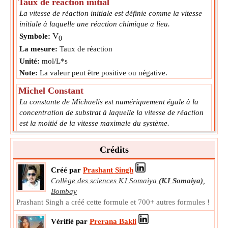
Taux de réaction initial
La vitesse de réaction initiale est définie comme la vitesse
initiale à laquelle une réaction chimique a lieu.
V
Symbole:
0
La mesure:
Taux de réaction
Unité:
mol/L*s
Note:
La valeur peut être positive ou négative.
Michel Constant
La constante de Michaelis est numériquement égale à la
concentration de substrat à laquelle la vitesse de réaction
est la moitié de la vitesse maximale du système.
K
Symbole:
M
La mesure:
Concentration molaire
Crédits
Unité:
mol/L
Créé par
Prashant Singh
Note:
La valeur peut être positive ou négative.
Collège des sciences KJ Somaiya
(KJ Somaiya)
,
Concentration d'inhibiteur
Bombay
La concentration d'inhibiteur est définie comme le nombre
Prashant Singh a créé cette formule et 700+ autres formules !
de moles d'inhibiteur présentes par litre de solution du
Vérifié par
Prerana Bakli
système.