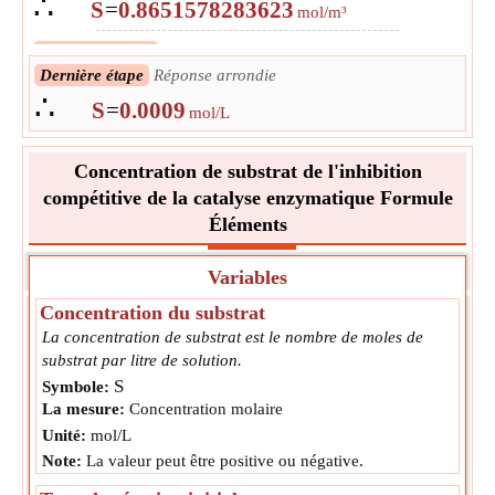
∴
S
=
0.8651578283623
mol/m³
L'étape suivante
Convertir en unité de sortie
∴
Dernière étape
Réponse arrondie
S
=
0.0008651578283623
mol/L
∴
S
=
0.0009
mol/L
Concentration de substrat de l'inhibition
compétitive de la catalyse enzymatique Formule
Éléments
Variables
Concentration du substrat
La concentration de substrat est le nombre de moles de
substrat par litre de solution.
S
Symbole:
La mesure:
Concentration molaire
Unité:
mol/L
Note:
La valeur peut être positive ou négative.