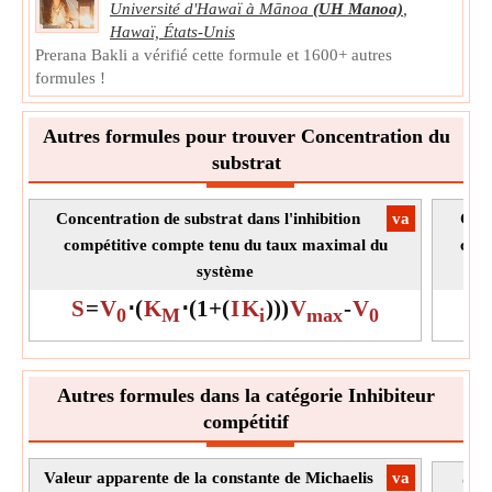
Université d'Hawaï à Mānoa
(UH Manoa)
,
I
Symbole:
Hawaï, États-Unis
La mesure:
Concentration molaire
Prerana Bakli a vérifié cette formule et 1600+ autres
Unité:
mol/L
formules !
Note:
La valeur peut être positive ou négative.
Constante de dissociation des inhibiteurs
Autres formules pour trouver Concentration du
enzymatiques
substrat
La constante de dissociation de l'inhibiteur d'enzyme est
mesurée par la méthode dans laquelle l'inhibiteur est titré
Concentration de substrat dans l'inhibition
​va
Conc
dans une solution d'enzyme et la chaleur dégagée ou
absorbée est mesurée.
compétitive compte tenu du taux maximal du
comp
K
Symbole:
système
i
La mesure:
Concentration molaire
S
=
V
⋅
(
K
⋅
(
1
+
(
I
K
)
)
)
V
-
V
S
0
M
i
max
0
Unité:
mol/L
Note:
La valeur peut être positive ou négative.
Constante de taux finale
Autres formules dans la catégorie Inhibiteur
La constante de vitesse finale est la constante de vitesse
compétitif
lorsque le complexe enzyme-substrat lors de la réaction
avec l'inhibiteur est converti en catalyseur enzymatique et
Valeur apparente de la constante de Michaelis
​va
Cons
produit.