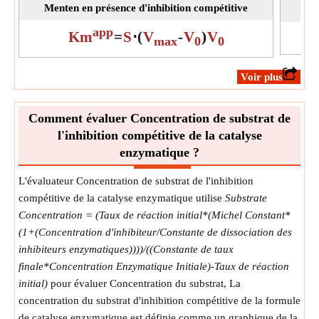
Menten en présence d'inhibition compétitive
k
Symbole:
2
La mesure:
Constante de taux de réaction de premier ordre
app
Km
=
S
⋅
(
V
-
V
)
V
max
0
0
Unité:
s⁻¹
Note:
La valeur peut être positive ou négative.
​Voir plus
Concentration Enzymatique Initiale
La concentration enzymatique initiale est définie comme la
Comment évaluer Concentration de substrat de
concentration en enzyme au début de la réaction.
[E
]
l'inhibition compétitive de la catalyse
Symbole:
0
enzymatique ?
La mesure:
Concentration molaire
Unité:
mol/L
L'évaluateur Concentration de substrat de l'inhibition
Note:
La valeur doit être supérieure à 0.
compétitive de la catalyse enzymatique utilise
Substrate
Concentration = (Taux de réaction initial*(Michel Constant*
(1+(Concentration d'inhibiteur/Constante de dissociation des
inhibiteurs enzymatiques))))/((Constante de taux
finale*Concentration Enzymatique Initiale)-Taux de réaction
initial)
pour évaluer Concentration du substrat, La
concentration du substrat d'inhibition compétitive de la formule
de catalyse enzymatique est définie comme un graphique de la