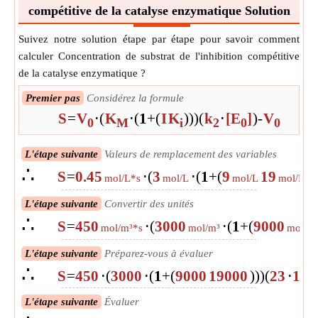
compétitive de la catalyse enzymatique Solution
Suivez notre solution étape par étape pour savoir comment
calculer Concentration de substrat de l'inhibition compétitive
de la catalyse enzymatique ?
Premier pas
Considérez la formule
S
=
V
⋅
(
K
⋅
(
1
+
(
I
K
)
)
)
(
k
⋅
[E
]
)
-
V
0
M
i
2
0
0
L'étape suivante
Valeurs de remplacement des variables
∴
S
=
0.45
⋅
(
3
⋅
(
1
+
(
9
19
)
)
mol/L*s
mol/L
mol/L
mol/L
L'étape suivante
Convertir des unités
∴
S
=
450
⋅
(
3000
⋅
(
1
+
(
9000
mol/m³*s
mol/m³
mol/m
L'étape suivante
Préparez-vous à évaluer
∴
S
=
450
⋅
(
3000
⋅
(
1
+
(
9000
19000
)
)
)
(
23
⋅
100
L'étape suivante
Évaluer