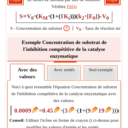
Copie
Copie
Vérifiez
FAQs
S
=
V
⋅
(
K
⋅
(
1
+
(
I
K
)
)
)
(
k
⋅
[E
]
)
-
V
0
M
i
2
0
0
S
-
Concentration du substrat
?
V
-
Taux de réaction initial
0
Exemple Concentration de substrat de
l'inhibition compétitive de la catalyse
enzymatique
Avec des
Avec unités
Seul exemple
valeurs
Voici à quoi ressemble l'équation Concentration de substrat
de l'inhibition compétitive de la catalyse enzymatique avec
des valeurs.
0.0009
=
0.45
⋅
(
3
⋅
(
1
+
(
9
19
)
)
)
(
23
Conseil:
Utilisez l'icône en forme de crayon (
) ci-dessus pour
modifier les valeurs d'entrée et les unités.