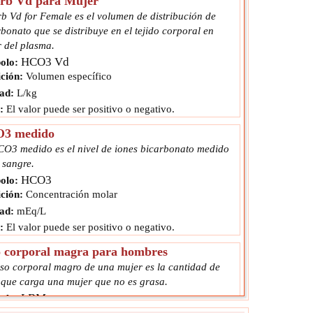
arb Vd para Mujer
rb Vd for Female es el volumen de distribución de
bonato que se distribuye en el tejido corporal en
r del plasma.
HCO3 Vd
olo:
ción:
Volumen específico
ad:
L/kg
:
El valor puede ser positivo o negativo.
3 medido
CO3 medido es el nivel de iones bicarbonato medido
 sangre.
HCO3
olo:
ción:
Concentración molar
ad:
mEq/L
:
El valor puede ser positivo o negativo.
o corporal magra para hombres
eso corporal magro de una mujer es la cantidad de
 que carga una mujer que no es grasa.
LBM
olo:
ción:
Peso