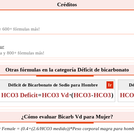
Créditos
Unid
Nota
 y 600+ fórmulas más!
ur
la y 800+ fórmulas más!
Otras fórmulas en la categoría Déficit de bicarbonato
Déficit de Bicarbonato de Sodio para Hombre
​Ir
Dé
HCO3 Deficit
=
HCO3 Vd
⋅
(
HCO3
-
HCO3
)
HCO3
¿Cómo evaluar Bicarb Vd para Mujer?
or Female = (0.4+(2.6/HCO3 medido))*Peso corporal magra para homb