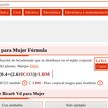
uímica
Civil
Eléctrico
Electrónica
Electrónica e instrumentaci
 para Mujer Fórmula
bución de bicarbonato que se distribuye en el tejido corporal
LaTeX
 del plasma. Marque
FAQs
Copiar
(
0.4
+
(
2.6
HCO3
)
)
⋅
LBM
HCO3 medido
?
LBM
-
Peso corporal magra para hombres
?
e Bicarb Vd para Mujer
Con unidades
Solo ejemplo