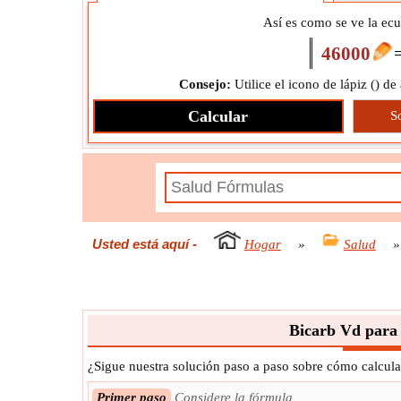
Así es como se ve la ec
46000
Consejo:
Utilice el icono de lápiz (
) de
Calcular
S
Usted está aquí
-
Hogar
»
Salud
Bicarb Vd para
¿Sigue nuestra solución paso a paso sobre cómo calcul
Primer paso
Considere la fórmula