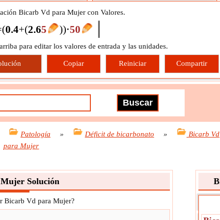
uación Bicarb Vd para Mujer con Valores.
=
(
0.4
+
(
2.6
5
)
)
⋅
50
 arriba para editar los valores de entrada y las unidades.
olución
Copiar
Reiniciar
Compartir
»
Patología
»
Déficit de bicarbonato
»
Bicarb Vd
para Mujer
 Mujer Solución
B
ar Bicarb Vd para Mujer?