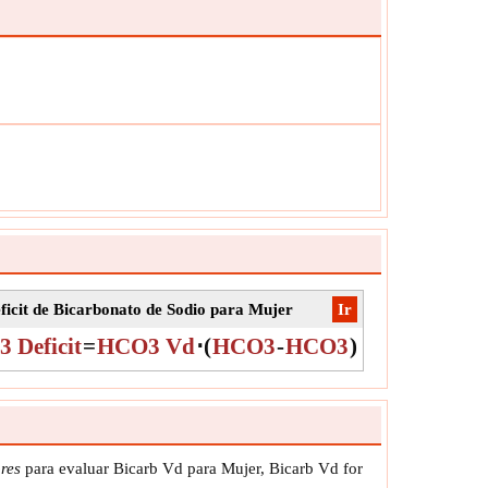
ad:
kg
:
El valor puede ser positivo o negativo.
ficit de Bicarbonato de Sodio para Mujer
​Ir
 Deficit
=
HCO3 Vd
⋅
(
HCO3
-
HCO3
)
res
para evaluar Bicarb Vd para Mujer, Bicarb Vd for