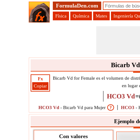
FormulaDen.com
Física
Química
Mates
Ingeniería Q
Bicarb Vd
Bicarb Vd for Female es el volumen de distri
Fx
en lugar
Copiar
HCO3 Vd
=
HCO3 Vd
-
Bicarb Vd para Mujer
?
HCO3
-
Ejemplo d
Con valores