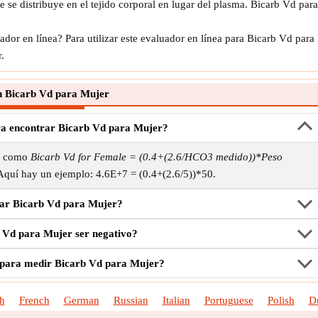
 se distribuye en el tejido corporal en lugar del plasma. Bicarb Vd par
dor en línea? Para utilizar este evaluador en línea para Bicarb Vd pa
.
 Bicarb Vd para Mujer
ra encontrar Bicarb Vd para Mujer?
sa como
Bicarb Vd for Female = (0.4+(2.6/HCO3 medido))*Peso
 Aquí hay un ejemplo: 4.6E+7 = (0.4+(2.6/5))*50.
ar Bicarb Vd para Mujer?
 Vd para Mujer ser negativo?
a para medir Bicarb Vd para Mujer?
h
French
German
Russian
Italian
Portuguese
Polish
D