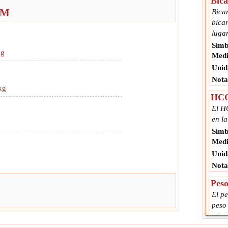
Bic
BM
Bica
bicar
luga
Símb
kg
Medi
Unid
Nota
kg
HCO
El H
en la
Símb
Medi
Unid
Nota
Pes
El p
peso
Símb
Medi