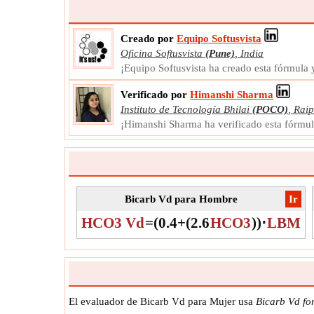
Creado por
Equipo Softusvista
Oficina Softusvista
(Pune)
,
India
¡Equipo Softusvista ha creado esta fórmula
Verificado por
Himanshi Sharma
Instituto de Tecnología Bhilai
(POCO)
,
Raip
¡Himanshi Sharma ha verificado esta fórmu
Bicarb Vd para Hombre
​Ir
HCO3 Vd
=
(
0.4
+
(
2.6
HCO3
)
)
⋅
LBM
El evaluador de Bicarb Vd para Mujer usa
Bicarb Vd f