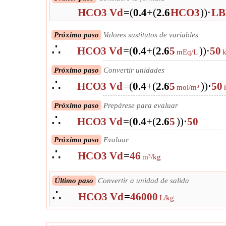
HCO3 Vd
=
(
0.4
+
(
2.6
HCO3
)
)
⋅
L
Próximo paso
Valores sustitutos de variables
∴
HCO3 Vd
=
(
0.4
+
(
2.6
5
)
)
⋅
50
mEq/L
Próximo paso
Convertir unidades
∴
HCO3 Vd
=
(
0.4
+
(
2.6
5
)
)
⋅
50
mol/m³
Próximo paso
Prepárese para evaluar
∴
HCO3 Vd
=
(
0.4
+
(
2.6
5
)
)
⋅
50
Próximo paso
Evaluar
∴
HCO3 Vd
=
46
m³/kg
Último paso
Convertir a unidad de salida
∴
HCO3 Vd
=
46000
L/kg