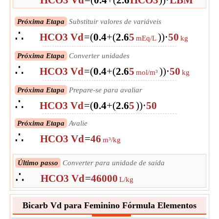
HCO3 Vd
=
(
0.4
+
(
2.6
HCO3
)
)
⋅
LBM
Próxima Etapa
Substituir valores de variáveis
∴
HCO3 Vd
=
(
0.4
+
(
2.6
5
)
)
⋅
50
mEq/L
kg
Próxima Etapa
Converter unidades
∴
HCO3 Vd
=
(
0.4
+
(
2.6
5
)
)
⋅
50
mol/m³
kg
Próxima Etapa
Prepare-se para avaliar
∴
HCO3 Vd
=
(
0.4
+
(
2.6
5
)
)
⋅
50
Próxima Etapa
Avalie
∴
HCO3 Vd
=
46
m³/kg
Último passo
Converter para unidade de saída
∴
HCO3 Vd
=
46000
L/kg
Bicarb Vd para Feminino Fórmula Elementos