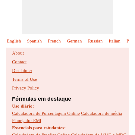
English
Spanish
French
German
Russian
Italian
Poli
About
Contact
Disclaimer
Terms of Use
Privacy Policy
Fórmulas em destaque
Uso diário:
Calculadora de Porcentagem Online
Calculadora de média
Planejador EMI
Essenciais para estudantes: