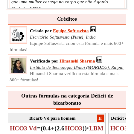
que uma mulher carrega no corpo que não é gordo.
LBM
Símbolo:
Medição:
Peso
Créditos
Unidade:
kg
Observação:
O valor pode ser positivo ou negativo.
Criado por
Equipe Softusvista
Escritório Softusvista
(Pune)
,
Índia
Equipe Softusvista criou esta fórmula e mais 600+
fórmulas!
Verificado por
Himanshi Sharma
Instituto de Tecnologia Bhilai
(MORDEU)
,
Raipur
Himanshi Sharma verificou esta fórmula e mais
800+ fórmulas!
Outras fórmulas na categoria Déficit de
bicarbonato
Bicarb Vd para homem
​Ir
Déficit de 
HCO3 Vd
=
(
0.4
+
(
2.6
HCO3
)
)
⋅
LBM
HCO3 De