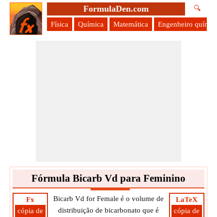
FormulaDen.com
🔍
Física
Química
Matemática
Engenheiro químic
Fórmula Bicarb Vd para Feminino
Bicarb Vd for Female é o volume de
Fx
LaTeX
distribuição de bicarbonato que é
cópia de
cópia de