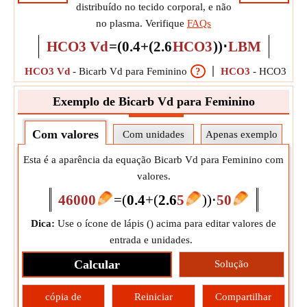
distribuído no tecido corporal, e não
no plasma. Verifique
FAQs
HCO3 Vd
=
(
0.4
+
(
2.6
HCO3
)
)
⋅
LBM
HCO3 Vd
-
Bicarb Vd para Feminino
?
HCO3
-
HCO3 med
Exemplo de Bicarb Vd para Feminino
Com valores
Com unidades
Apenas exemplo
Esta é a aparência da equação Bicarb Vd para Feminino com
valores.
46000
=
(
0.4
+
(
2.6
5
)
)
⋅
50
Dica:
Use o ícone de lápis (
) acima para editar valores de
entrada e unidades.
Calcular
Solução
cópia de
Reiniciar
Compartilhar