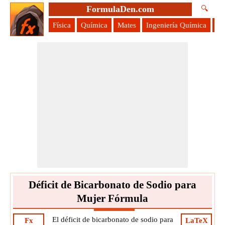
FormulaDen.com
🔍
Física
Química
Mates
Ingeniería Química
Ci
Déficit de Bicarbonato de Sodio para
Mujer Fórmula
El déficit de bicarbonato de sodio para
Fx
LaTeX