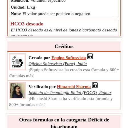
Medición:
Volumen específico
Unidad:
L/kg
Nota:
El valor puede ser positivo o negativo.
HCO3 deseado
El HCO3 deseado es el nivel de iones bicarbonato deseado
en la sangre.
HCO3
Símbolo:
Créditos
Medición:
Concentración molar
Unidad:
mEq/L
Creado por
Equipo Softusvista
Nota:
El valor puede ser positivo o negativo.
Oficina Softusvista
(Pune)
,
India
¡Equipo Softusvista ha creado esta fórmula y 600+
HCO3 medido
fórmulas más!
El HCO3 medido es el nivel de iones bicarbonato medido
en la sangre.
Verificado por
Himanshi Sharma
HCO3
Símbolo:
Instituto de Tecnología Bhilai
(POCO)
,
Raipur
Medición:
Concentración molar
¡Himanshi Sharma ha verificado esta fórmula y
Unidad:
mEq/L
800+ fórmulas más!
Nota:
El valor puede ser positivo o negativo.
Otras fórmulas en la categoría Déficit de
bicarbonato