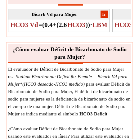
Bicarb Vd para Mujer
​Ir
Bi
HCO3 Vd
=
(
0.4
+
(
2.6
HCO3
)
)
⋅
LBM
HCO3 V
¿Cómo evaluar Déficit de Bicarbonato de Sodio
para Mujer?
El evaluador de Déficit de Bicarbonato de Sodio para Mujer
usa
Sodium Bicarbonate Deficit for Female = Bicarb Vd para
Mujer*(HCO3 deseado-HCO3 medido)
para evaluar Déficit de
Bicarbonato de Sodio para Mujer, El déficit de bicarbonato de
sodio para mujeres es la deficiencia de bicarbonato de sodio en
el cuerpo de una mujer. Déficit de Bicarbonato de Sodio para
Mujer se indica mediante el símbolo
HCO3 Deficit
.
¿Cómo evaluar Déficit de Bicarbonato de Sodio para Mujer
usando este evaluador en línea? Para utilizar este evaluador en