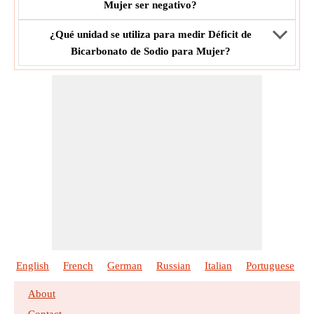
Mujer ser negativo?
¿Qué unidad se utiliza para medir Déficit de
Bicarbonato de Sodio para Mujer?
English
French
German
Russian
Italian
Portuguese
P
About