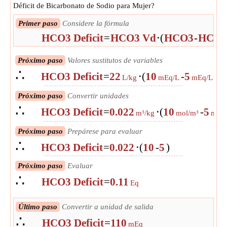
Déficit de Bicarbonato de Sodio para Mujer?
Primer paso
Considere la fórmula
HCO3 Deficit
=
HCO3 Vd
⋅
(
HCO3
-
HCO
Próximo paso
Valores sustitutos de variables
∴
HCO3 Deficit
=
22
⋅
(
10
-
5
)
L/kg
mEq/L
mEq/L
Próximo paso
Convertir unidades
∴
HCO3 Deficit
=
0.022
⋅
(
10
-
5
m³/kg
mol/m³
mol/
Próximo paso
Prepárese para evaluar
∴
HCO3 Deficit
=
0.022
⋅
(
10
-
5
)
Próximo paso
Evaluar
∴
HCO3 Deficit
=
0.11
Eq
Último paso
Convertir a unidad de salida
∴
HCO3 Deficit
=
110
mEq