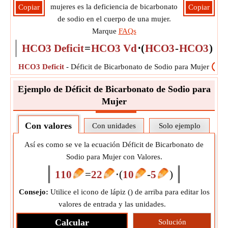
mujeres es la deficiencia de bicarbonato
Copiar
Copiar
de sodio en el cuerpo de una mujer.
Marque
FAQs
HCO3 Deficit
=
HCO3 Vd
⋅
(
HCO3
-
HCO3
)
HCO3 Deficit
-
Déficit de Bicarbonato de Sodio para Mujer
?
Ejemplo de Déficit de Bicarbonato de Sodio para
Mujer
Con valores
Con unidades
Solo ejemplo
Así es como se ve la ecuación Déficit de Bicarbonato de
Sodio para Mujer con Valores.
110
=
22
⋅
(
10
-
5
)
Consejo:
Utilice el icono de lápiz (
) de arriba para editar los
valores de entrada y las unidades.
Calcular
Solución