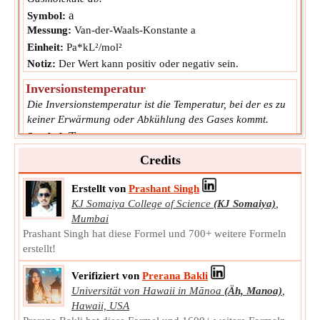
a
Symbol:
Messung:
Van-der-Waals-Konstante a
Einheit:
Pa*kL²/mol²
Notiz:
Der Wert kann positiv oder negativ sein.
Inversionstemperatur
Die Inversionstemperatur ist die Temperatur, bei der es zu
keiner Erwärmung oder Abkühlung des Gases kommt.
T
Symbol:
i
Messung:
Temperatur
Credits
Einheit:
K
Notiz:
Der Wert kann positiv oder negativ sein.
Erstellt von
Prashant Singh
KJ Somaiya College of Science
(KJ Somaiya)
,
Mumbai
Prashant Singh hat diese Formel und 700+ weitere Formeln
erstellt!
Verifiziert von
Prerana Bakli
Universität von Hawaii in Mānoa
(Äh, Manoa)
,
Hawaii, USA