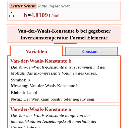
Nächster Schritt
In Ausgabeeinheit umrechnen
∴
Letzter Schritt
Rundungsantwort
b
=
4.81089420170904
L/mol
∴
b
=
4.8109
L/mol
Van-der-Waals-Konstante b bei gegebener
Inversionstemperatur Formel Elemente
Variablen
Konstanten
Van-der-Waals-Konstante b
Die Van-der-Waals-Konstante b ist zusammen mit der
Molzahl das inkompressible Volumen des Gases.
b
Symbol:
Messung:
Van-der-Waals-Konstante b
Einheit:
L/mol
Notiz:
Der Wert kann positiv oder negativ sein.
Van-der-Waals-Konstante a
Die Van-der-Waals-Konstante hängt von der
intermolekularen Anziehungskraft innerhalb der
Gasmoleküle ab.