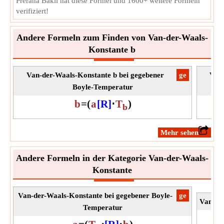
Prerana Bakli hat diese Formel und 1600+ weitere Formeln
verifiziert!
Andere Formeln zum Finden von Van-der-Waals-
Konstante b
Van-der-Waals-Konstante b bei gegebener
​ge
Van-
Boyle-Temperatur
b
=
(
a
[R]
⋅
T
)
b
​Mehr sehen
Andere Formeln in der Kategorie Van-der-Waals-
Konstante
Van-der-Waals-Konstante bei gegebener Boyle-
​ge
Van-de
Temperatur