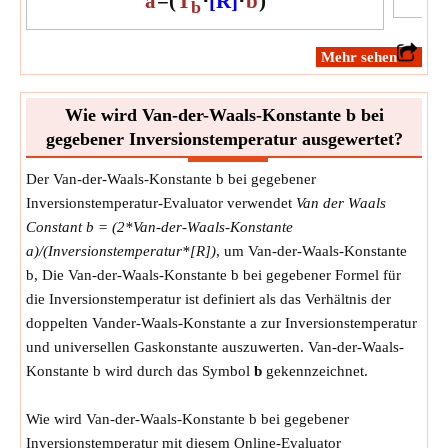
a
=
(
T
⋅
[R]
⋅
b
)
b
​Mehr sehen
Wie wird Van-der-Waals-Konstante b bei
gegebener Inversionstemperatur ausgewertet?
Der Van-der-Waals-Konstante b bei gegebener
Inversionstemperatur-Evaluator verwendet
Van der Waals
Constant b = (2*Van-der-Waals-Konstante
a)/(Inversionstemperatur*[R])
, um Van-der-Waals-Konstante
b, Die Van-der-Waals-Konstante b bei gegebener Formel für
die Inversionstemperatur ist definiert als das Verhältnis der
doppelten Vander-Waals-Konstante a zur Inversionstemperatur
und universellen Gaskonstante auszuwerten. Van-der-Waals-
Konstante b wird durch das Symbol
b
gekennzeichnet.
Wie wird Van-der-Waals-Konstante b bei gegebener
Inversionstemperatur mit diesem Online-Evaluator