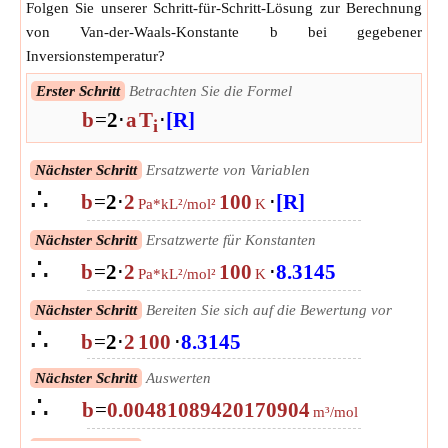
Folgen Sie unserer Schritt-für-Schritt-Lösung zur Berechnung
von Van-der-Waals-Konstante b bei gegebener
Inversionstemperatur?
Erster Schritt
Betrachten Sie die Formel
b
=
2
⋅
a
T
⋅
[R]
i
Nächster Schritt
Ersatzwerte von Variablen
∴
b
=
2
⋅
2
100
⋅
[R]
Pa*kL²/mol²
K
Nächster Schritt
Ersatzwerte für Konstanten
∴
b
=
2
⋅
2
100
⋅
8.3145
Pa*kL²/mol²
K
Nächster Schritt
Bereiten Sie sich auf die Bewertung vor
∴
b
=
2
⋅
2
100
⋅
8.3145
Nächster Schritt
Auswerten
∴
b
=
0.00481089420170904
m³/mol