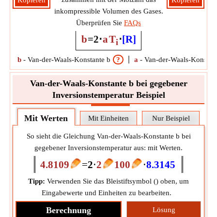
Kopieren
Kopieren
inkompressible Volumen des Gases.
Überprüfen Sie
FAQs
b
=
2
⋅
a
T
⋅
[R]
i
b
-
Van-der-Waals-Konstante b
?
a
-
Van-der-Waals-Konstant
Van-der-Waals-Konstante b bei gegebener
Inversionstemperatur Beispiel
Mit Werten
Mit Einheiten
Nur Beispiel
So sieht die Gleichung Van-der-Waals-Konstante b bei
gegebener Inversionstemperatur aus: mit Werten.
4.8109
=
2
⋅
2
100
⋅
8.3145
Tipp:
Verwenden Sie das Bleistiftsymbol (
) oben, um
Eingabewerte und Einheiten zu bearbeiten.
Berechnung
Lösung