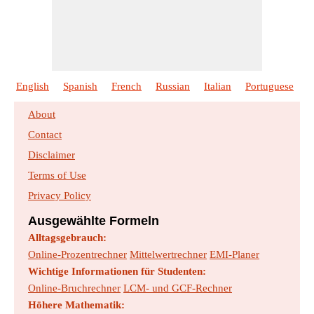
English
Spanish
French
Russian
Italian
Portuguese
P
About
Contact
Disclaimer
Terms of Use
Privacy Policy
Ausgewählte Formeln
Alltagsgebrauch:
Online-Prozentrechner
Mittelwertrechner
EMI-Planer
Wichtige Informationen für Studenten:
Online-Bruchrechner
LCM- und GCF-Rechner
Höhere Mathematik: