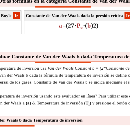
Otras fórmulas en la categoría Constante de Van der Waal
 Boyle
​Ir
Constante de Van der Waals dada la presión crítica
​Ir
a
=
(
27
⋅
P
⋅
(
b
)
2
)
c
luar Constante de Van der Waals b dada Temperatura de 
peratura de inversión usa
Van der Waals Constant b = (2*Constante de
an der Waals b dada la fórmula de temperatura de inversión se define c
versal de los gases. Constante de Van der Waals b se indica mediante el
atura de inversión usando este evaluador en línea? Para utilizar este 
an der Waals a
(a)
& Temperatura de inversión
(T
)
y presione el botón c
i
der Waals b dada Temperatura de inversión