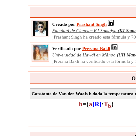
Creado por
Prashant Singh
Facultad de Ciencias KJ Somaiya
(KJ Soma
¡Prashant Singh ha creado esta fórmula y 7
Verificado por
Prerana Bakli
Universidad de Hawái en Mānoa
(UH Man
¡Prerana Bakli ha verificado esta fórmula 
O
Constante de Van der Waals b dada la temperatura 
b
=
(
a
[R]
⋅
T
)
b