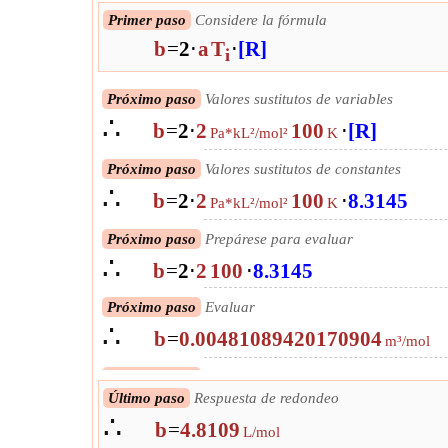
Primer paso
Considere la fórmula
b
=
2
⋅
a
T
⋅
[R]
i
Próximo paso
Valores sustitutos de variables
∴
b
=
2
⋅
2
100
⋅
[R]
Pa*kL²/mol²
K
Próximo paso
Valores sustitutos de constantes
∴
b
=
2
⋅
2
100
⋅
8.3145
Pa*kL²/mol²
K
Próximo paso
Prepárese para evaluar
∴
b
=
2
⋅
2
100
⋅
8.3145
Próximo paso
Evaluar
∴
b
=
0.00481089420170904
m³/mol
Próximo paso
Convertir a unidad de salida
∴
Último paso
Respuesta de redondeo
b
=
4.81089420170904
L/mol
∴
b
=
4.8109
L/mol