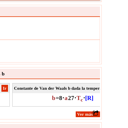
ción:
La temperatura
ad:
K
:
El valor puede ser positivo o negativo.
 b
​Ir
Constante de Van der Waals b dada la temperatura crítica
​
b
=
8
⋅
a
27
⋅
T
⋅
[R]
c
​Ver más