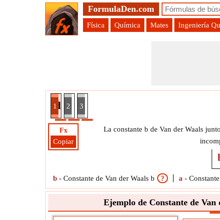
FormulaDen.com
Física
Química
Mates
Ingeniería Q
r Waals b dada Temperatura de inversión Fórmu
1
2
3
La constante b de Van der Waals junt
Fx
incom
Copiar
b
-
Constante de Van der Waals b
?
a
-
Constante
Ejemplo de Constante de Van 