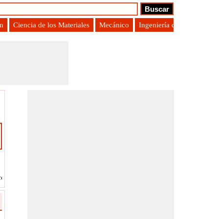
ón
Ciencia de los Materiales
Mecánico
Ingeniería de Producción
constante universal de gas
?