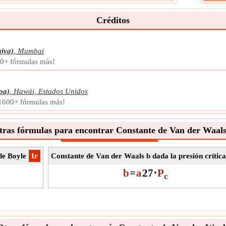
Medi
Unid
Créditos
Nota
iya)
,
Mumbai
00+ fórmulas más!
oa)
,
Hawái, Estados Unidos
y 1600+ fórmulas más!
tras fórmulas para encontrar Constante de Van der Waals
de Boyle
​Ir
Constante de Van der Waals b dada la presión crítica
b
=
a
27
⋅
P
c