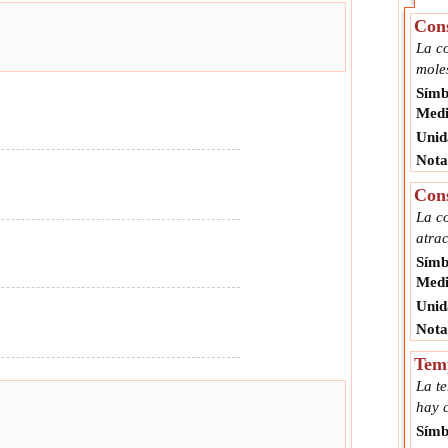
Cons
La c
moles
Símb
Medi
Unid
Nota
Cons
La c
atrac
Símb
Medi
Unid
Nota
Temp
La t
hay c
Símb