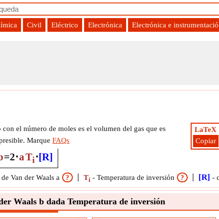
uímica
Civil
Eléctrico
Electrónica
Electrónica e instrumentaci
la
o con el número de moles es el volumen del gas que es
LaTeX
presible. Marque
FAQs
Copiar
b
=
2
⋅
a
T
⋅
[R]
i
[R]
 de Van der Waals a
?
T
-
Temperatura de inversión
?
-
i
der Waals b dada Temperatura de inversión