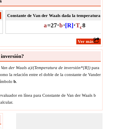
s
Constante de Van der Waals dada la temperatura crítica
​Ir
a
=
27
⋅
b
⋅
[R]
⋅
T
8
c
​Ver más
inversión?
 Van der Waals a)/(Temperatura de inversión*[R])
para
omo la relación entre el doble de la constante de Vander
 símbolo
b
.
evaluador en línea para Constante de Van der Waals b
alcular.