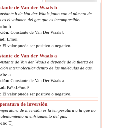
tante de Van der Waals b
onstante b de Van der Waals junto con el número de
 es el volumen del gas que es incompresible.
b
olo:
ción:
Constante de Van Der Waals b
ad:
L/mol
:
El valor puede ser positivo o negativo.
tante de Van der Waals a
onstante de Van der Waals a depende de la fuerza de
ción intermolecular dentro de las moléculas de gas.
a
olo:
ción:
Constante de Van Der Waals a
ad:
Pa*kL²/mol²
:
El valor puede ser positivo o negativo.
eratura de inversión
emperatura de inversión es la temperatura a la que no
alentamiento ni enfriamiento del gas.
T
olo:
i