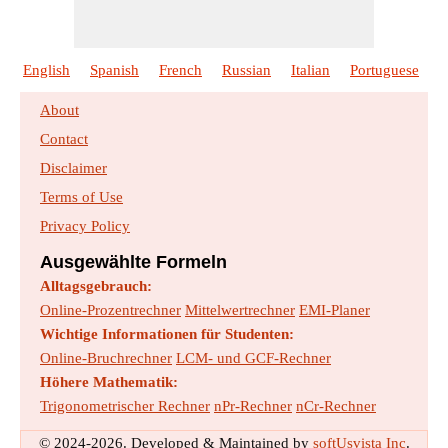
English
Spanish
French
Russian
Italian
Portuguese
P
About
Contact
Disclaimer
Terms of Use
Privacy Policy
Ausgewählte Formeln
Alltagsgebrauch:
Online-Prozentrechner
Mittelwertrechner
EMI-Planer
Wichtige Informationen für Studenten:
Online-Bruchrechner
LCM- und GCF-Rechner
Höhere Mathematik:
Trigonometrischer Rechner
nPr-Rechner
nCr-Rechner
© 2024-2026. Developed & Maintained by
softUsvista Inc
.