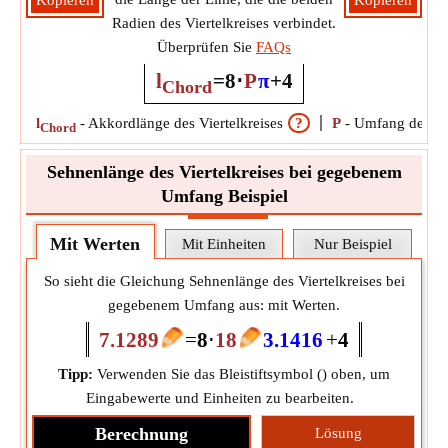
Kopieren
Kopieren
Radien des Viertelkreises verbindet.
Überprüfen Sie
FAQs
l
=
8
⋅
P
π
+
4
Chord
l
-
Akkordlänge des Viertelkreises
?
P
-
Umfang des Vie
Chord
Sehnenlänge des Viertelkreises bei gegebenem
Umfang Beispiel
Mit Werten
Mit Einheiten
Nur Beispiel
So sieht die Gleichung Sehnenlänge des Viertelkreises bei
gegebenem Umfang aus: mit Werten.
7.1289
=
8
⋅
18
3.1416
+
4
Tipp:
Verwenden Sie das Bleistiftsymbol (
) oben, um
Eingabewerte und Einheiten zu bearbeiten.
Berechnung
Lösung