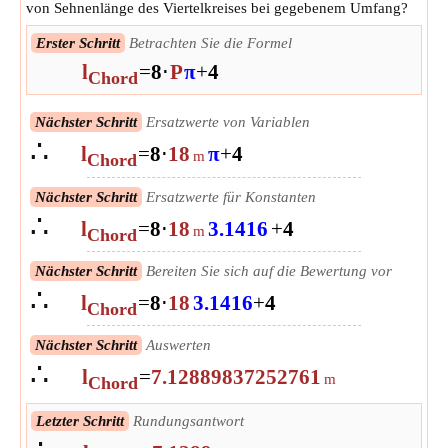
von Sehnenlänge des Viertelkreises bei gegebenem Umfang?
Erster Schritt
Betrachten Sie die Formel
l
=
8
⋅
P
π
+
4
Chord
Nächster Schritt
Ersatzwerte von Variablen
∴
l
=
8
⋅
18
π
+
4
m
Chord
Nächster Schritt
Ersatzwerte für Konstanten
∴
l
=
8
⋅
18
3.1416
+
4
m
Chord
Nächster Schritt
Bereiten Sie sich auf die Bewertung vor
∴
l
=
8
⋅
18
3.1416
+
4
Chord
Nächster Schritt
Auswerten
∴
l
=
7.12889837252761
m
Chord
Letzter Schritt
Rundungsantwort