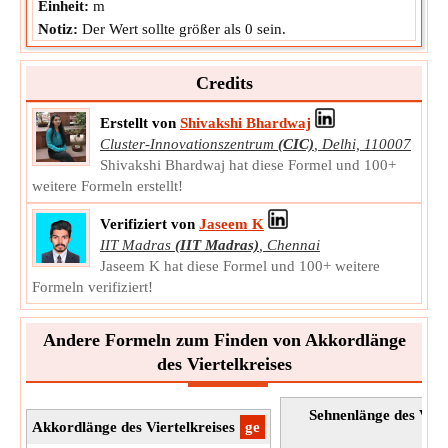
Einheit:
m
Notiz:
Der Wert sollte größer als 0 sein.
Credits
Erstellt von
Shivakshi Bhardwaj
Cluster-Innovationszentrum
(CIC)
,
Delhi, 110007
Shivakshi Bhardwaj hat diese Formel und 100+
weitere Formeln erstellt!
Verifiziert von
Jaseem K
IIT Madras
(IIT Madras)
,
Chennai
Jaseem K hat diese Formel und 100+ weitere
Formeln verifiziert!
Andere Formeln zum Finden von Akkordlänge
des Viertelkreises
Sehnenlänge des Vier
Akkordlänge des Viertelkreises
​ge
F