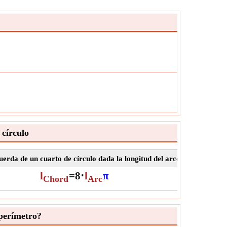
 círculo
uerda de un cuarto de círculo dada la longitud del arco
​Ir
Longit
l
=
8
⋅
l
π
Chord
Arc
 perímetro?