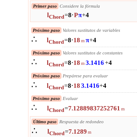
Primer paso
Considere la fórmula
l
=
8
⋅
P
π
+
4
Chord
Próximo paso
Valores sustitutos de variables
∴
l
=
8
⋅
18
π
+
4
m
Chord
Próximo paso
Valores sustitutos de constantes
∴
l
=
8
⋅
18
3.1416
+
4
m
Chord
Próximo paso
Prepárese para evaluar
∴
l
=
8
⋅
18
3.1416
+
4
Chord
Próximo paso
Evaluar
∴
l
=
7.12889837252761
m
Chord
Último paso
Respuesta de redondeo
∴
l
=
7.1289
m
Chord