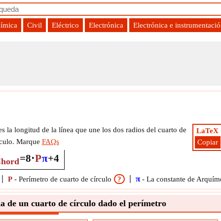
uímica
Civil
Eléctrico
Electrónica
Electrónica e instrumentaci
a
s la longitud de la línea que une los dos radios del cuarto de
LaTeX
rculo. Marque
FAQs
Copiar
=
8
⋅
P
π
+
4
hord
π
P
-
Perímetro de cuarto de círculo
?
-
La constante de Arquím
 de un cuarto de círculo dado el perímetro