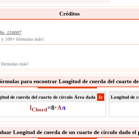
Créditos
lhi, 110007
a y 100+ fórmulas más!
+ fórmulas más!
órmulas para encontrar Longitud de cuerda del cuarto de
itud de cuerda del cuarto de círculo Área dada
​Ir
Longitud de c
l
=
8
⋅
A
π
Chord
uar Longitud de cuerda de un cuarto de círculo dado el