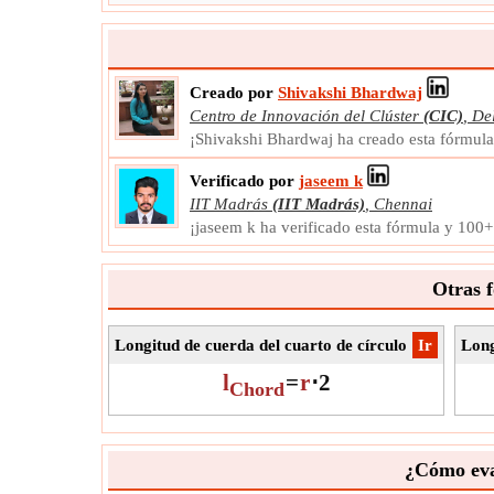
Creado por
Shivakshi Bhardwaj
Centro de Innovación del Clúster
(CIC)
,
De
¡Shivakshi Bhardwaj ha creado esta fórmul
Verificado por
jaseem k
IIT Madrás
(IIT Madrás)
,
Chennai
¡jaseem k ha verificado esta fórmula y 100
Otras f
Longitud de cuerda del cuarto de círculo
​Ir
Long
l
=
r
⋅
2
Chord
¿Cómo eval