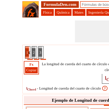
FormulaDen.com
Física
Química
Mates
Ingeniería Q
de un cuarto de círculo dado el perímetro Fórmul
1
2
3
La longitud de cuerda del cuarto de círculo e
Fx
cí
Copiar
l
C
l
-
Longitud de cuerda del cuarto de círculo
?
Chord
Ejemplo de Longitud de cuerda