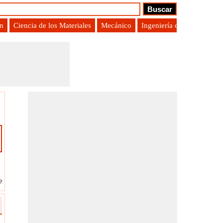
ón
Ciencia de los Materiales
Mecánico
Ingeniería de Producción
edes.
?