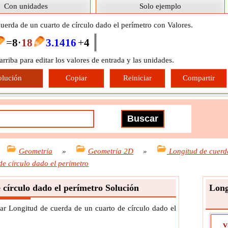
Con unidades
Solo ejemplo
uerda de un cuarto de círculo dado el perímetro con Valores.
=
8
⋅
18
3.1416
+
4
 arriba para editar los valores de entrada y las unidades.
olución
Copiar
Reiniciar
Compartir
Geometría
»
Geometría 2D
»
Longitud de cuerd
de círculo dado el perímetro
 círculo dado el perímetro Solución
Long
ar Longitud de cuerda de un cuarto de círculo dado el
v