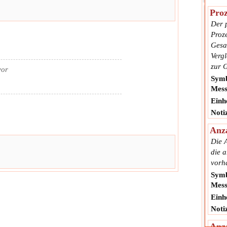
Proz
Der p
Proze
Gesa
Vergl
zur 
vor
Symb
Mess
Einhe
Noti
Anza
Die A
die 
vorh
Symb
Mess
Einhe
Noti
Anz