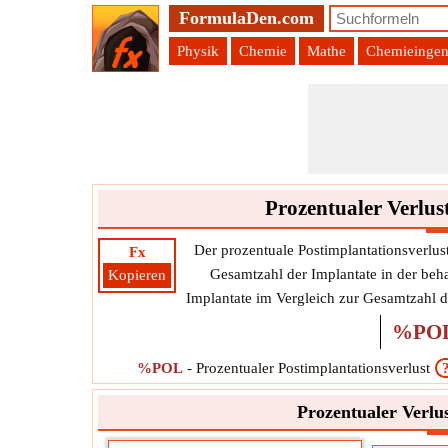
FormulaDen.com
Physik
Chemie
Mathe
Chemieingen
Prozentualer Verlus
Der prozentuale Postimplantationsverlust
Fx
Gesamtzahl der Implantate in der beh
Kopieren
Implantate im Vergleich zur Gesamtzahl d
%PO
%POL
-
Prozentualer Postimplantationsverlust
Prozentualer Verlus