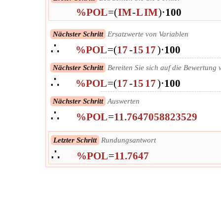
%POL
=
(
IM
-
L
IM
)
⋅
100
Nächster Schritt
Ersatzwerte von Variablen
∴
%POL
=
(
17
-
15
17
)
⋅
100
Nächster Schritt
Bereiten Sie sich auf die Bewertung 
∴
%POL
=
(
17
-
15
17
)
⋅
100
Nächster Schritt
Auswerten
∴
%POL
=
11.7647058823529
Letzter Schritt
Rundungsantwort
∴
%POL
=
11.7647