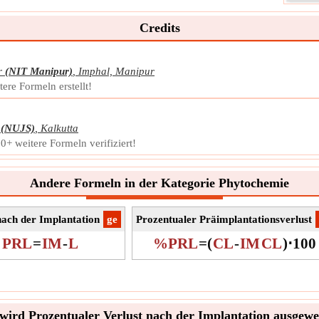
Bei 
Credits
die n
Symb
Mess
r
(NIT Manipur)
,
Imphal, Manipur
Einhe
ere Formeln erstellt!
Noti
(NUJS)
,
Kalkutta
+ weitere Formeln verifiziert!
Andere Formeln in der Kategorie Phytochemie
nach der Implantation
​ge
Prozentualer Präimplantationsverlust
PRL
=
IM
-
L
%PRL
=
(
CL
-
IM
CL
)
⋅
100
wird Prozentualer Verlust nach der Implantation ausgewe