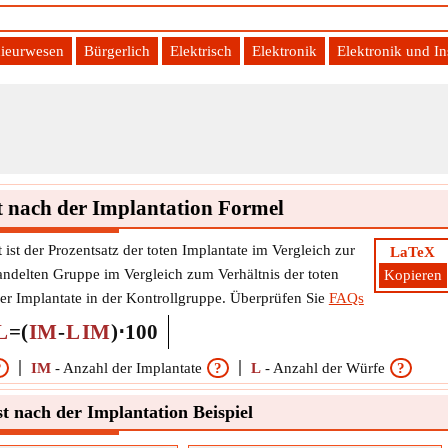
ieurwesen
Bürgerlich
Elektrisch
Elektronik
Elektronik und I
t nach der Implantation Formel
 ist der Prozentsatz der toten Implantate im Vergleich zur
LaTeX
andelten Gruppe im Vergleich zum Verhältnis der toten
Kopieren
er Implantate in der Kontrollgruppe. Überprüfen Sie
FAQs
L
=
(
IM
-
L
IM
)
⋅
100
?
IM
-
Anzahl der Implantate
?
L
-
Anzahl der Würfe
?
t nach der Implantation Beispiel