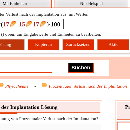
Mit Einheiten
Nur Beispiel
ler Verlust nach der Implantation aus: mit Werten.
=
(
17
-
15
17
)
⋅
100
 (
) oben, um Eingabewerte und Einheiten zu bearbeiten.
ösung
Kopieren
Zurücksetzen
Aktie
Phytochemie
»
Prozentualer Verlust nach der Implantation
h der Implantation Lösung
Pr
chnung von Prozentualer Verlust nach der Implantation?