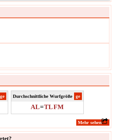
der Anzahl der Würfe handelt es sich um die Würfe,
ach der Tragzeit produziert werden.
L
ol:
ung:
NA
it:
Unitless
z:
Der Wert kann positiv oder negativ sein.
​ge
Durchschnittliche Wurfgröße
​ge
AL
=
TL
FM
​Mehr sehen
rtet?