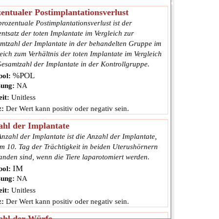
entualer Postimplantationsverlust
rozentuale Postimplantationsverlust ist der
ntsatz der toten Implantate im Vergleich zur
mtzahl der Implantate in der behandelten Gruppe im
eich zum Verhältnis der toten Implantate im Vergleich
Gesamtzahl der Implantate in der Kontrollgruppe.
%POL
ol:
ung:
NA
it:
Unitless
z:
Der Wert kann positiv oder negativ sein.
hl der Implantate
nzahl der Implantate ist die Anzahl der Implantate,
am 10. Tag der Trächtigkeit in beiden Uterushörnern
anden sind, wenn die Tiere laparotomiert werden.
IM
ol:
ung:
NA
it:
Unitless
z:
Der Wert kann positiv oder negativ sein.
ahl der Würfe