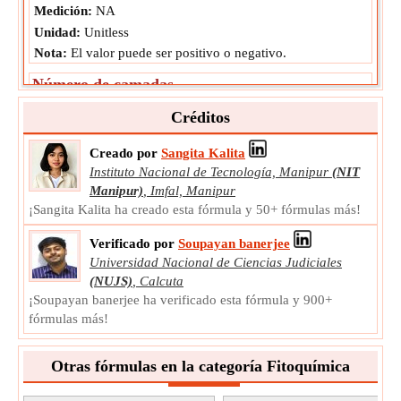
Medición:
NA
Unidad:
Unitless
Nota:
El valor puede ser positivo o negativo.
Número de camadas
El número de camadas son las camadas producidas
Créditos
después del período de gestación.
L
Símbolo:
Creado por
Sangita Kalita
Medición:
NA
Instituto Nacional de Tecnología, Manipur
(NIT
Unidad:
Unitless
Manipur)
,
Imfal, Manipur
Nota:
El valor puede ser positivo o negativo.
¡Sangita Kalita ha creado esta fórmula y 50+ fórmulas más!
Verificado por
Soupayan banerjee
Universidad Nacional de Ciencias Judiciales
(NUJS)
,
Calcuta
¡Soupayan banerjee ha verificado esta fórmula y 900+
fórmulas más!
Otras fórmulas en la categoría Fitoquímica