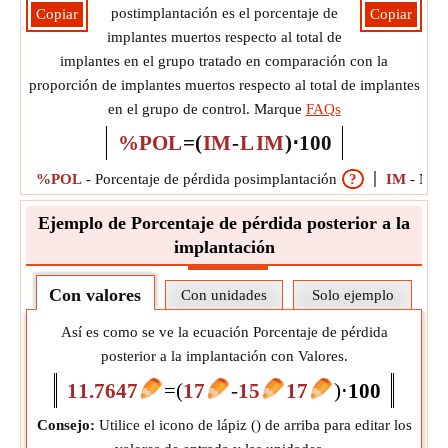
postimplantación es el porcentaje de
Copiar
Copiar
implantes muertos respecto al total de
implantes en el grupo tratado en comparación con la
proporción de implantes muertos respecto al total de implantes
en el grupo de control. Marque
FAQs
%POL
=
(
IM
-
L
IM
)
⋅
100
%POL
-
Porcentaje de pérdida posimplantación
?
IM
-
Núme
Ejemplo de Porcentaje de pérdida posterior a la
implantación
Con valores
Con unidades
Solo ejemplo
Así es como se ve la ecuación Porcentaje de pérdida
posterior a la implantación con Valores.
11.7647
=
(
17
-
15
17
)
⋅
100
Consejo:
Utilice el icono de lápiz (
) de arriba para editar los