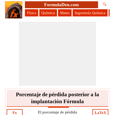
FormulaDen.com
🔍
Física
Química
Mates
Ingeniería Química
Ci
Porcentaje de pérdida posterior a la
implantación Fórmula
El porcentaje de pérdida
Fx
LaTeX