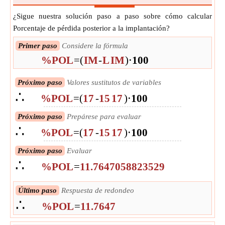
¿Sigue nuestra solución paso a paso sobre cómo calcular
Porcentaje de pérdida posterior a la implantación?
Primer paso
Considere la fórmula
%POL
=
(
IM
-
L
IM
)
⋅
100
Próximo paso
Valores sustitutos de variables
∴
%POL
=
(
17
-
15
17
)
⋅
100
Próximo paso
Prepárese para evaluar
∴
%POL
=
(
17
-
15
17
)
⋅
100
Próximo paso
Evaluar
∴
%POL
=
11.7647058823529
Último paso
Respuesta de redondeo
∴
%POL
=
11.7647