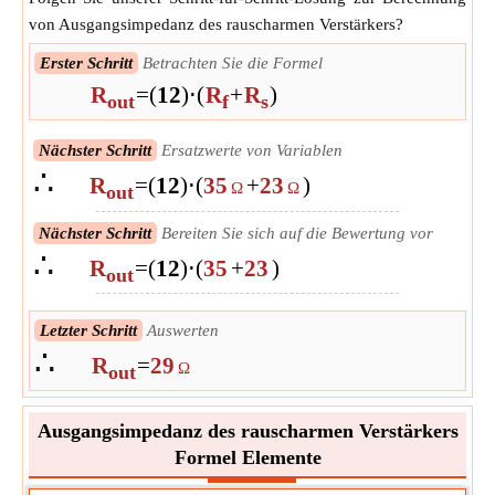
von Ausgangsimpedanz des rauscharmen Verstärkers?
Erster Schritt
Betrachten Sie die Formel
R
=
(
1
2
)
⋅
(
R
+
R
)
out
f
s
Nächster Schritt
Ersatzwerte von Variablen
∴
R
=
(
1
2
)
⋅
(
35
+
23
)
Ω
Ω
out
Nächster Schritt
Bereiten Sie sich auf die Bewertung vor
∴
R
=
(
1
2
)
⋅
(
35
+
23
)
out
Letzter Schritt
Auswerten
∴
R
=
29
Ω
out
Ausgangsimpedanz des rauscharmen Verstärkers
Formel Elemente