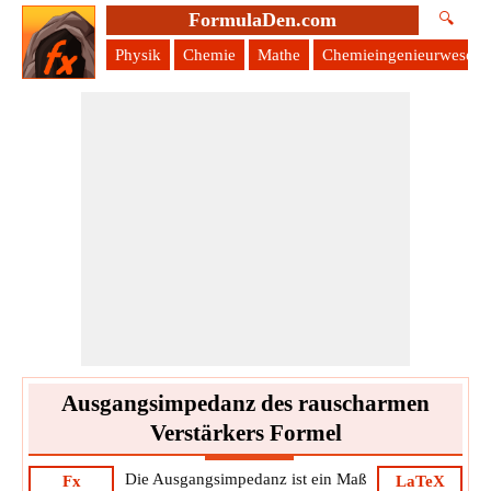
FormulaDen.com
🔍
Physik
Chemie
Mathe
Chemieingenieurwesen
Ausgangsimpedanz des rauscharmen
Verstärkers Formel
Die Ausgangsimpedanz ist ein Maß
Fx
LaTeX