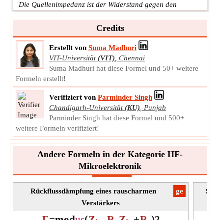
Die Quellenimpedanz ist der Widerstand gegen den
Stromfluss, den die Quelle der Last entgegensetzt.
R
Symbol:
Credits
s
Messung:
Elektrischer Widerstand
Erstellt von
Suma Madhuri
Einheit:
Ω
VIT-Universität
(VIT)
,
Chennai
Notiz:
Der Wert sollte größer als 0 sein.
Suma Madhuri hat diese Formel und 50+ weitere
Formeln erstellt!
Verifiziert von
Parminder Singh
Chandigarh-Universität
(KU)
,
Punjab
Parminder Singh hat diese Formel und 500+
weitere Formeln verifiziert!
Andere Formeln in der Kategorie HF-
Mikroelektronik
Rückflussdämpfung eines rauscharmen
​ge
Spa
Verstärkers
Γ
=
mod
u
s
(
Z
-
R
Z
+
R
)
2