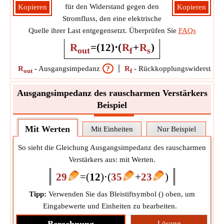
für den Widerstand gegen den
Kopieren
Kopieren
Stromfluss, den eine elektrische
Quelle ihrer Last entgegensetzt. Überprüfen Sie
FAQs
R
=
(
1
2
)
⋅
(
R
+
R
)
out
f
s
R
-
Ausgangsimpedanz
?
R
-
Rückkopplungswiderstand
out
f
Ausgangsimpedanz des rauscharmen Verstärkers
Beispiel
Mit Werten
Mit Einheiten
Nur Beispiel
So sieht die Gleichung Ausgangsimpedanz des rauscharmen
Verstärkers aus: mit Werten.
29
=
(
1
2
)
⋅
(
35
+
23
)
Tipp:
Verwenden Sie das Bleistiftsymbol (
) oben, um
Eingabewerte und Einheiten zu bearbeiten.
Lösung