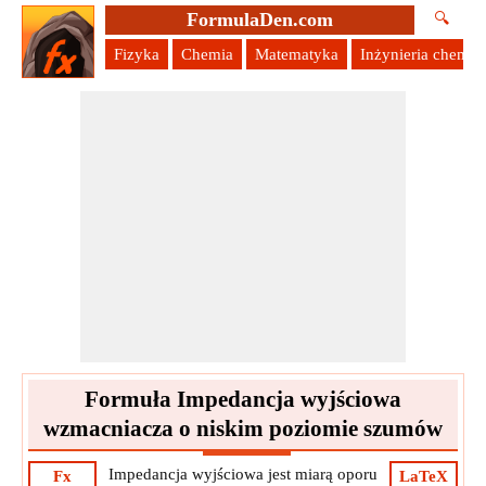
FormulaDen.com
🔍
Fizyka
Chemia
Matematyka
Inżynieria chemic
Formuła Impedancja wyjściowa
wzmacniacza o niskim poziomie szumów
Impedancja wyjściowa jest miarą oporu
Fx
LaTeX