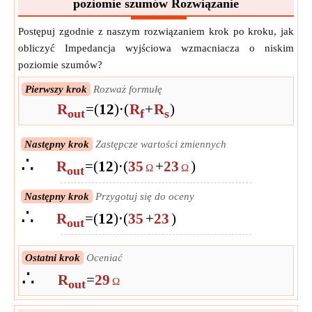
poziomie szumów Rozwiązanie
Postępuj zgodnie z naszym rozwiązaniem krok po kroku, jak
obliczyć Impedancja wyjściowa wzmacniacza o niskim
poziomie szumów?
Pierwszy krok
Rozważ formułę
R
=
(
1
2
)
⋅
(
R
+
R
)
out
f
s
Następny krok
Zastępcze wartości zmiennych
∴
R
=
(
1
2
)
⋅
(
35
+
23
)
Ω
Ω
out
Następny krok
Przygotuj się do oceny
∴
R
=
(
1
2
)
⋅
(
35
+
23
)
out
Ostatni krok
Oceniać
∴
R
=
29
Ω
out