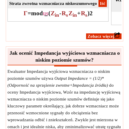
Strata zwrotna wzmacniacza niskoszumowego
​Iść
Γ
=
mod
u
s
(
Z
-
R
Z
+
R
)
2
in
s
in
s
​Zobacz więcej
Jak ocenić Impedancja wyjściowa wzmacniacza o
niskim poziomie szumów?
Ewaluator Impedancja wyjściowa wzmacniacza o niskim
poziomie szumów używa
Output Impedance = (1/2)*
(Odporność na sprzężenie zwrotne+Impedancja źródła)
do
oceny Impedancja wyjściowa, Wzór na impedancję wyjściową
wzmacniacza o niskim poziomie szumów definiuje się jako
kluczowy parametr określający, jak dobrze wzmacniacz może
przenosić wzmocnione sygnały do obciążenia bez
wprowadzania odbić i zniekształceń. Zwykle jest mierzona w
omach i jest idealnie niska, aby zminimalizować utratę sygnału