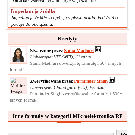
Notatka:
Wartość powinna być większa niż 0.
Impedancja źródła
Impedancja źródła to opór przepływu prądu, jaki źródło
podaje do obciążenia.
R
Symbol:
s
Kredyty
Pomiar:
Odporność elektryczna
Jednostka:
Ω
Stworzone przez
Suma Madhuri
Notatka:
Wartość powinna być większa niż 0.
Uniwersytet VIT
(WIT)
,
Chennai
Suma Madhuri utworzył tę formułę i 50+ innych
formuł!
Zweryfikowane przez
Parminder Singh
Uniwersytet Chandigarh
(CU)
,
Pendżab
Parminder Singh zweryfikował tę formułę i 500+
innych formuł!
Inne formuły w kategorii Mikroelektronika RF
Wzmocn