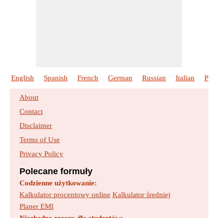
English
Spanish
French
German
Russian
Italian
Port
About
Contact
Disclaimer
Terms of Use
Privacy Policy
Polecane formuły
Codzienne użytkowanie:
Kalkulator procentowy online
Kalkulator średniej
Planer EMI