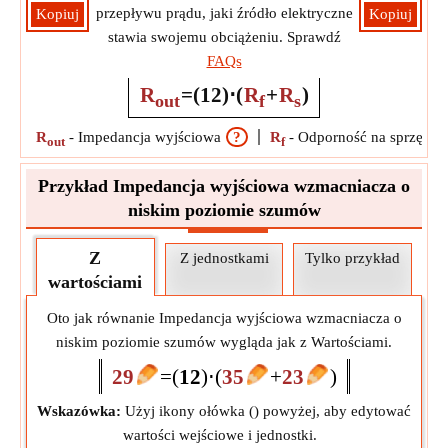
przepływu prądu, jaki źródło elektryczne
Kopiuj
Kopiuj
stawia swojemu obciążeniu. Sprawdź
FAQs
R
=
(
1
2
)
⋅
(
R
+
R
)
out
f
s
R
-
Impedancja wyjściowa
?
R
-
Odporność na sprzężen
out
f
Przykład Impedancja wyjściowa wzmacniacza o
niskim poziomie szumów
Z
Z jednostkami
Tylko przykład
wartościami
Oto jak równanie Impedancja wyjściowa wzmacniacza o
niskim poziomie szumów wygląda jak z Wartościami.
29
=
(
1
2
)
⋅
(
35
+
23
)
Wskazówka:
Użyj ikony ołówka (
) powyżej, aby edytować
wartości wejściowe i jednostki.