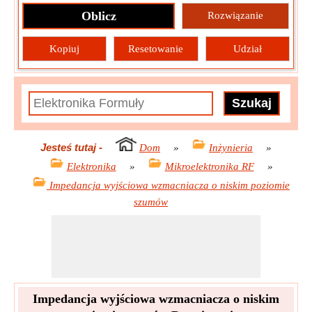
Oblicz
Rozwiązanie
Kopiuj
Resetowanie
Udział
Jesteś tutaj
-
Dom
»
Inżynieria
»
Elektronika
»
Mikroelektronika RF
»
Impedancja wyjściowa wzmacniacza o niskim poziomie
szumów
Impedancja wyjściowa wzmacniacza o niskim