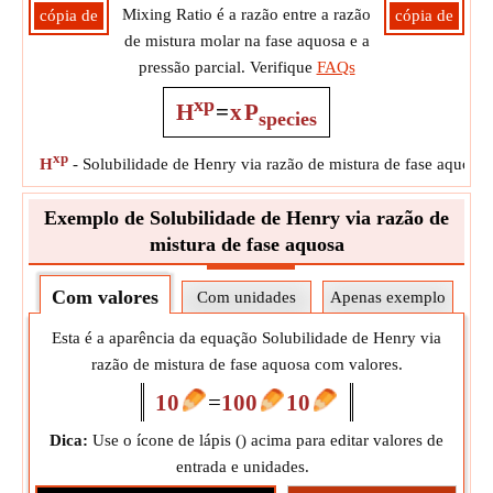
Mixing Ratio é a razão entre a razão
cópia de
cópia de
de mistura molar na fase aquosa e a
pressão parcial. Verifique
FAQs
xp
H
=
x
P
species
xp
H
-
Solubilidade de Henry via razão de mistura de fase aquosa
Exemplo de Solubilidade de Henry via razão de
mistura de fase aquosa
Com valores
Com unidades
Apenas exemplo
Esta é a aparência da equação Solubilidade de Henry via
razão de mistura de fase aquosa com valores.
10
=
100
10
Dica:
Use o ícone de lápis (
) acima para editar valores de
entrada e unidades.