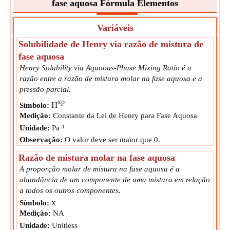
fase aquosa Fórmula Elementos
Variáveis
Solubilidade de Henry via razão de mistura de
fase aquosa
Henry Solubility via Aquoous-Phase Mixing Ratio é a
razão entre a razão de mistura molar na fase aquosa e a
pressão parcial.
xp
H
Símbolo:
Medição:
Constante da Lei de Henry para Fase Aquosa
Unidade:
Pa⁻¹
Observação:
O valor deve ser maior que 0.
Razão de mistura molar na fase aquosa
A proporção molar de mistura na fase aquosa é a
abundância de um componente de uma mistura em relação
a todos os outros componentes.
x
Símbolo:
Medição:
NA
Unidade:
Unitless