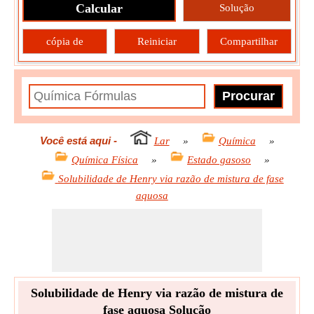
Calcular
Solução
cópia de
Reiniciar
Compartilhar
Você está aqui
-
Lar
»
Química
»
Química Física
»
Estado gasoso
»
Solubilidade de Henry via razão de mistura de fase
aquosa
Solubilidade de Henry via razão de mistura de
fase aquosa Solução