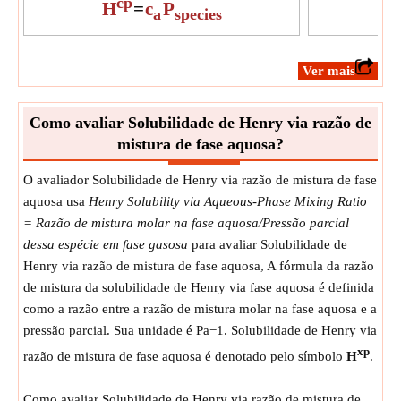
cp
H
=
c
P
a
species
​Ver mais
Como avaliar Solubilidade de Henry via razão de
mistura de fase aquosa?
O avaliador Solubilidade de Henry via razão de mistura de fase
aquosa usa
Henry Solubility via Aqueous-Phase Mixing Ratio
= Razão de mistura molar na fase aquosa/Pressão parcial
dessa espécie em fase gasosa
para avaliar Solubilidade de
Henry via razão de mistura de fase aquosa, A fórmula da razão
de mistura da solubilidade de Henry via fase aquosa é definida
como a razão entre a razão de mistura molar na fase aquosa e a
pressão parcial. Sua unidade é Pa−1. Solubilidade de Henry via
xp
razão de mistura de fase aquosa é denotado pelo símbolo
H
.
Como avaliar Solubilidade de Henry via razão de mistura de