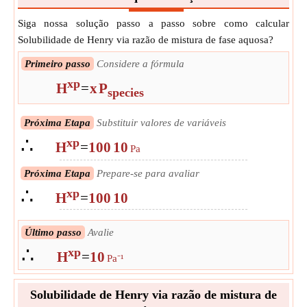
Siga nossa solução passo a passo sobre como calcular
Solubilidade de Henry via razão de mistura de fase aquosa?
Primeiro passo
Considere a fórmula
xp
H
=
x
P
species
Próxima Etapa
Substituir valores de variáveis
∴
xp
H
=
100
10
Pa
Próxima Etapa
Prepare-se para avaliar
∴
xp
H
=
100
10
Último passo
Avalie
∴
xp
H
=
10
Pa⁻¹
Solubilidade de Henry via razão de mistura de