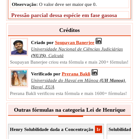
Observação:
O valor deve ser maior que 0.
Pressão parcial dessa espécie em fase gasosa
A pressão parcial dessa espécie na fase gasosa é uma
medida da atividade termodinâmica das moléculas do gás.
Créditos
P
Símbolo:
species
Criado por
Soupayan Banerjee
Medição:
Pressão
Universidade Nacional de Ciências Judiciárias
Unidade:
Pa
(NUJS)
,
Calcutá
Observação:
O valor deve ser maior que 0.
Soupayan Banerjee criou esta fórmula e mais 200+ fórmulas!
Verificado por
Prerana Bakli
Universidade do Havaí em Mānoa
(UH Manoa)
,
Havaí, EUA
Prerana Bakli verificou esta fórmula e mais 1600+ fórmulas!
Outras fórmulas na categoria Lei de Henrique
Henry Solubilidade dada a Concentração
​Ir
Solubilidade d