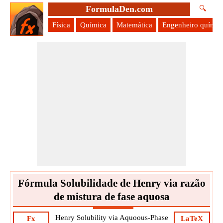
FormulaDen.com
🔍
Física
Química
Matemática
Engenheiro químic
Fórmula Solubilidade de Henry via razão
de mistura de fase aquosa
Henry Solubility via Aquoous-Phase
Fx
LaTeX