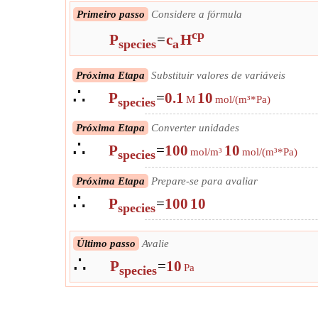
Primeiro passo
Considere a fórmula
cp
P
=
c
H
species
a
Próxima Etapa
Substituir valores de variáveis
∴
P
=
0.1
10
M
mol/(m³*Pa)
species
Próxima Etapa
Converter unidades
∴
P
=
100
10
mol/m³
mol/(m³*Pa)
species
Próxima Etapa
Prepare-se para avaliar
∴
P
=
100
10
species
Último passo
Avalie
∴
P
=
10
Pa
species