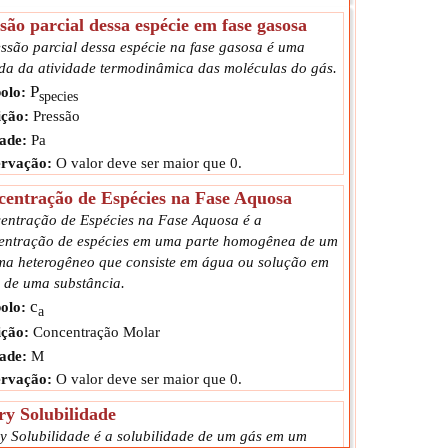
são parcial dessa espécie em fase gasosa
essão parcial dessa espécie na fase gasosa é uma
da da atividade termodinâmica das moléculas do gás.
P
olo:
species
ção:
Pressão
ade:
Pa
rvação:
O valor deve ser maior que 0.
entração de Espécies na Fase Aquosa
entração de Espécies na Fase Aquosa é a
entração de espécies em uma parte homogênea de um
ema heterogêneo que consiste em água ou solução em
 de uma substância.
c
olo:
a
ção:
Concentração Molar
ade:
M
rvação:
O valor deve ser maior que 0.
y Solubilidade
y Solubilidade é a solubilidade de um gás em um