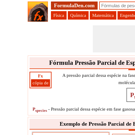
FormulaDen.com
Física
Química
Matemática
Engenhe
Fórmula Pressão Parcial de Esp
A pressão parcial dessa espécie na fa
Fx
molécula
cópia de
P
P
-
Pressão parcial dessa espécie em fase gasosa
species
Exemplo de Pressão Parcial de 