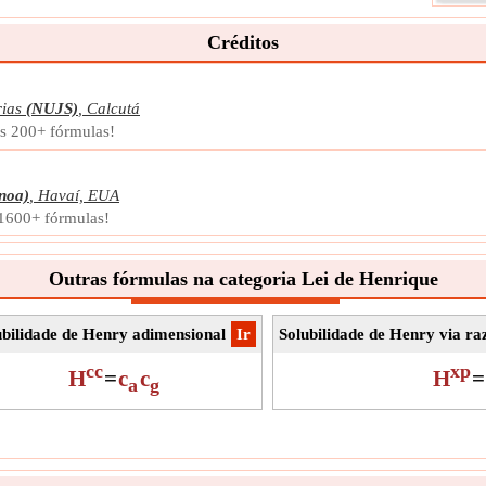
líqui
Créditos
Símb
Medi
Unid
rias
(NUJS)
,
Calcutá
Obse
is 200+ fórmulas!
noa)
,
Havaí, EUA
 1600+ fórmulas!
Outras fórmulas na categoria Lei de Henrique
ubilidade de Henry adimensional
​Ir
Solubilidade de Henry via ra
cc
xp
H
=
c
c
H
=
a
g