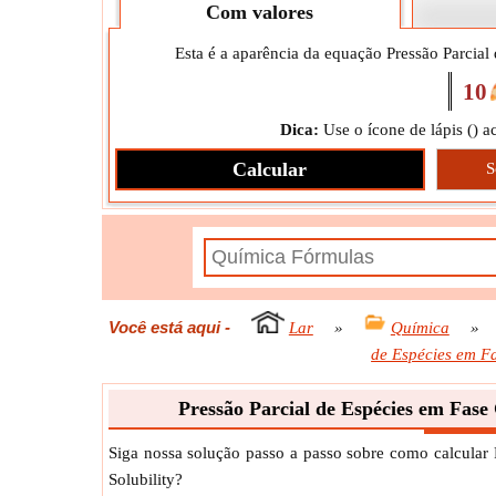
Com valores
Esta é a aparência da equação Pressão Parcial
10
Dica:
Use o ícone de lápis (
) a
Calcular
S
Você está aqui
-
Lar
»
Química
»
de Espécies em F
Pressão Parcial de Espécies em Fase
Siga nossa solução passo a passo sobre como calcular
Solubility?