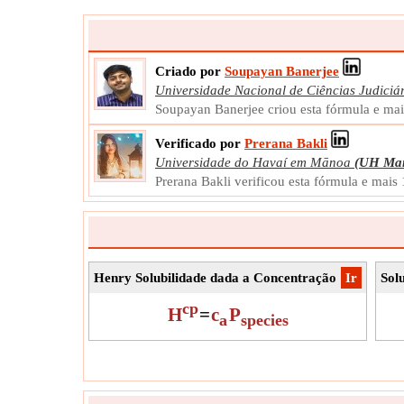
Criado por
Soupayan Banerjee
Universidade Nacional de Ciências Judiciá
Soupayan Banerjee criou esta fórmula e ma
Verificado por
Prerana Bakli
Universidade do Havaí em Mānoa
(UH Ma
Prerana Bakli verificou esta fórmula e mais
Henry Solubilidade dada a Concentração
​Ir
Sol
cp
H
=
c
P
a
species