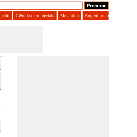
tação
Ciência de materiais
Mecânico
Engenharia de Produção
nry Solubilidade
?