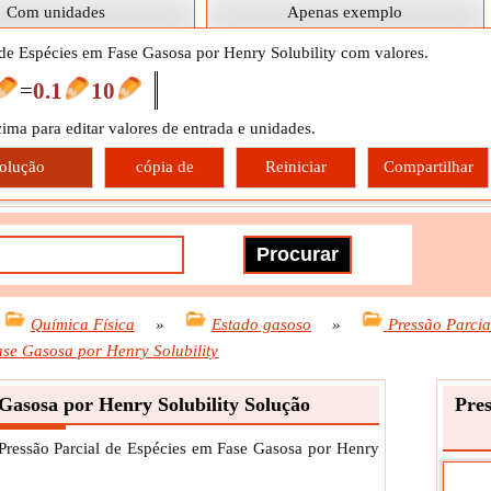
Com unidades
Apenas exemplo
 de Espécies em Fase Gasosa por Henry Solubility com valores.
=
0.1
10
cima para editar valores de entrada e unidades.
olução
cópia de
Reiniciar
Compartilhar
Química Física
»
Estado gasoso
»
Pressão Parcia
ase Gasosa por Henry Solubility
 Gasosa por Henry Solubility Solução
Pres
 Pressão Parcial de Espécies em Fase Gasosa por Henry