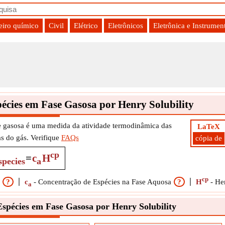
iro químico
Civil
Elétrico
Eletrônicos
Eletrônica e Instrumen
écies em Fase Gasosa por Henry Solubility
se gasosa é uma medida da atividade termodinâmica das
LaTeX
s do gás. Verifique
FAQs
cópia de
cp
=
c
H
species
a
cp
?
c
-
Concentração de Espécies na Fase Aquosa
?
H
-
He
a
Espécies em Fase Gasosa por Henry Solubility