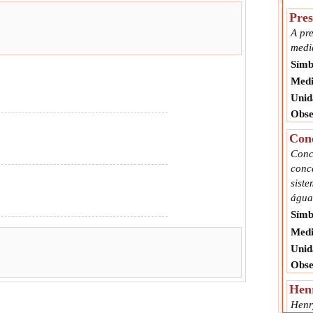
Pres
A pr
medi
Símb
Medi
Unid
Obse
Conc
Conc
conc
sist
água
Símb
Medi
Unid
Obse
Henr
Henr