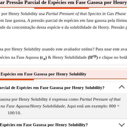
ar Pressão Parcial de Espécies em Fase Gasosa por Henry 
 por Henry Solubility usa
Partial Pressure of that Species in Gas Pha
 em fase gasosa, A pressão parcial de espécies em fase gasosa pela fór
nde da concentração dessa espécie e da solubilidade de Henry. Pressão 
 por Henry Solubility usando este avaliador online? Para usar este ava
cp
spécies na Fase Aquosa
(c
)
& Henry Solubilidade
(H
)
e clique no botã
a
 Espécies em Fase Gasosa por Henry Solubility
arcial de Espécies em Fase Gasosa por Henry Solubility?
Gasosa por Henry Solubility é expressa como
Partial Pressure of that
 na Fase Aquosa/Henry Solubilidade
. Aqui está um exemplo: 800 =
100/10.
Espécies em Fase Gasosa por Henry Solubility?