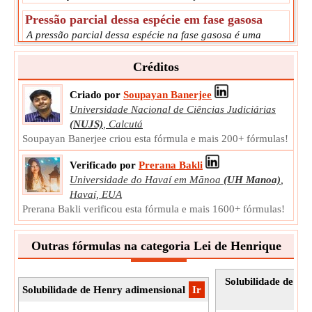
Pressão parcial dessa espécie em fase gasosa
A pressão parcial dessa espécie na fase gasosa é uma
medida da atividade termodinâmica das moléculas do gás.
P
Créditos
Símbolo:
species
Medição:
Pressão
Criado por
Soupayan Banerjee
Unidade:
Pa
Universidade Nacional de Ciências Judiciárias
Observação:
O valor deve ser maior que 0.
(NUJS)
,
Calcutá
Soupayan Banerjee criou esta fórmula e mais 200+ fórmulas!
Verificado por
Prerana Bakli
Universidade do Havaí em Mānoa
(UH Manoa)
,
Havaí, EUA
Prerana Bakli verificou esta fórmula e mais 1600+ fórmulas!
Outras fórmulas na categoria Lei de Henrique
Solubilidade de He
Solubilidade de Henry adimensional
​Ir