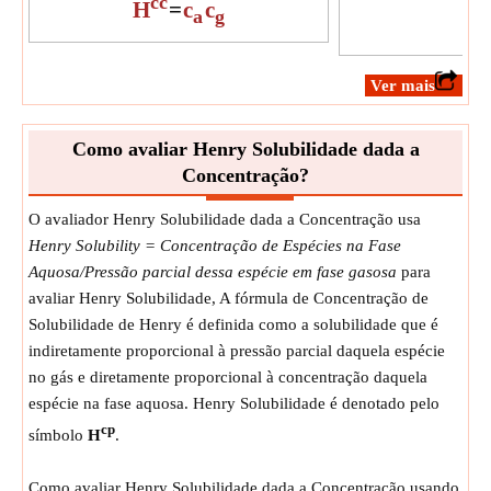
cc
H
=
c
c
a
g
H
​Ver mais
Como avaliar Henry Solubilidade dada a
Concentração?
O avaliador Henry Solubilidade dada a Concentração usa
Henry Solubility = Concentração de Espécies na Fase
Aquosa/Pressão parcial dessa espécie em fase gasosa
para
avaliar Henry Solubilidade, A fórmula de Concentração de
Solubilidade de Henry é definida como a solubilidade que é
indiretamente proporcional à pressão parcial daquela espécie
no gás e diretamente proporcional à concentração daquela
espécie na fase aquosa. Henry Solubilidade é denotado pelo
cp
símbolo
H
.
Como avaliar Henry Solubilidade dada a Concentração usando