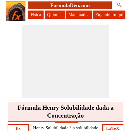
FormulaDen.com
🔍
Física
Química
Matemática
Engenheiro químic
Fórmula Henry Solubilidade dada a
Concentração
Henry Solubilidade é a solubilidade
Fx
LaTeX