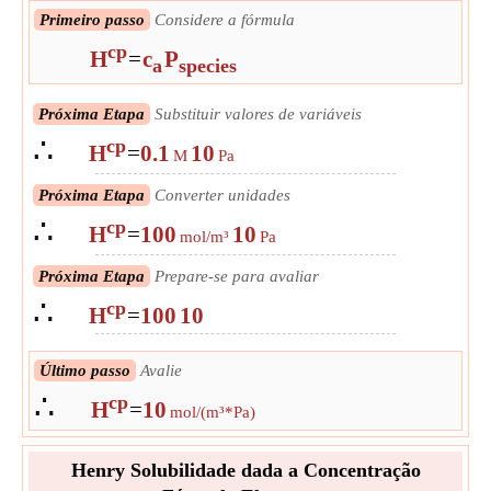
Primeiro passo
Considere a fórmula
cp
H
=
c
P
a
species
Próxima Etapa
Substituir valores de variáveis
∴
cp
H
=
0.1
10
M
Pa
Próxima Etapa
Converter unidades
∴
cp
H
=
100
10
mol/m³
Pa
Próxima Etapa
Prepare-se para avaliar
∴
cp
H
=
100
10
Último passo
Avalie
∴
cp
H
=
10
mol/(m³*Pa)
Henry Solubilidade dada a Concentração