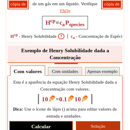
de um gás em um líquido. Verifique
cópia de
cópia de
FAQs
cp
H
=
c
P
a
species
cp
H
-
Henry Solubilidade
?
c
-
Concentração de Espécies n
a
Exemplo de Henry Solubilidade dada a
Concentração
Com valores
Com unidades
Apenas exemplo
Esta é a aparência da equação Henry Solubilidade dada a
Concentração com valores.
10
=
0.1
10
Dica:
Use o ícone de lápis (
) acima para editar valores de
entrada e unidades.
Calcular
Solução