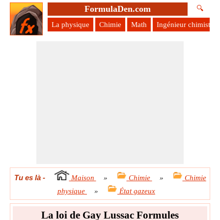
FormulaDen.com
🔍
La physique
Chimie
Math
Ingénieur chimiste
Tu es là
-
Maison
»
Chimie
»
Chimie
physique
»
État gazeux
La loi de Gay Lussac Formules