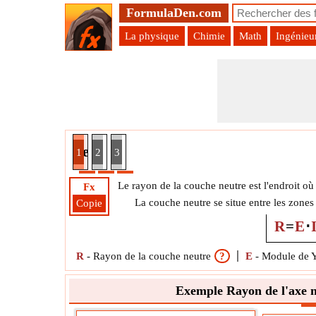
FormulaDen.com
La physique
Chimie
Math
Ingénieu
 l'axe neutre utilisant le moment de résistance
1
2
3
Le rayon de la couche neutre est l'endroit où
Fx
La couche neutre se situe entre les zones
Copie
R
=
E
⋅
R
-
Rayon de la couche neutre
?
E
-
Module de Y
Exemple Rayon de l'axe ne