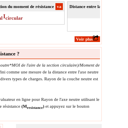
ction du moment de résistance
​va
Distance entre la couche neutre
I
nl
circular
d
=
nl
​Voir plus
istance ?
outre*MOI de l'aire de la section circulaire)/Moment de
fini comme une mesure de la distance entre l'axe neutre
s divers types de charges. Rayon de la couche neutre est
aluateur en ligne pour Rayon de l'axe neutre utilisant le
 résistance
(M
)
et appuyez sur le bouton
resistance