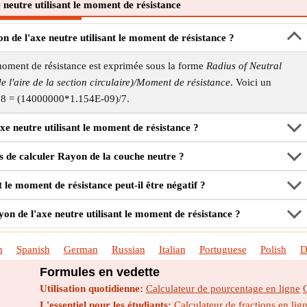
neutre utilisant le moment de résistance
n de l'axe neutre utilisant le moment de résistance ?
 moment de résistance est exprimée sous la forme
Radius of Neutral
l'aire de la section circulaire)/Moment de résistance
. Voici un
08 = (14000000*1.154E-09)/7.
e neutre utilisant le moment de résistance ?
ns de calculer Rayon de la couche neutre ?
 le moment de résistance peut-il être négatif ?
yon de l'axe neutre utilisant le moment de résistance ?
h
Spanish
German
Russian
Italian
Portuguese
Polish
D
Formules en vedette
Utilisation quotidienne:
Calculateur de pourcentage en ligne
L'essentiel pour les étudiants:
Calculateur de fractions en lig