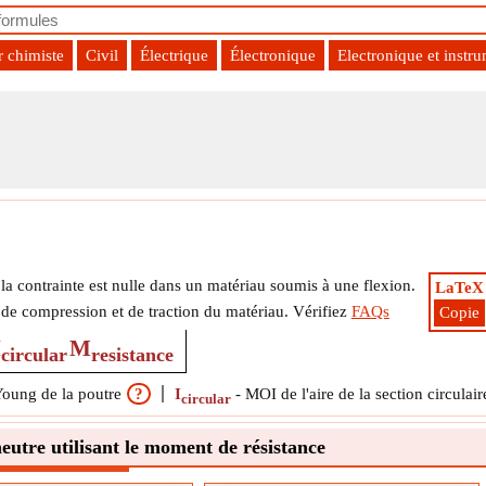
r chimiste
Civil
Électrique
Électronique
Electronique et instr
 la contrainte est nulle dans un matériau soumis à une flexion.
LaTeX
 de compression et de traction du matériau. Vérifiez
FAQs
Copie
I
M
circular
resistance
oung de la poutre
?
I
-
MOI de l'aire de la section circulair
circular
utre utilisant le moment de résistance