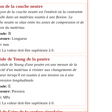
n de la couche neutre
yon de la couche neutre est l'endroit où la contrainte
ulle dans un matériau soumis à une flexion. La
e neutre se situe entre les zones de compression et de
ion du matériau.
R
ole:
esure:
Longueur
é:
mm
:
La valeur doit être supérieure à 0.
le de Young de la poutre
odule de Young d'une poutre est une mesure de la
cité d'un matériau à résister aux changements de
eur lorsqu'il est soumis à une tension ou à une
ression longitudinale.
E
ole:
esure:
Pression
é:
MPa
:
La valeur doit être supérieure à 0.
de l'aire de la section circulaire