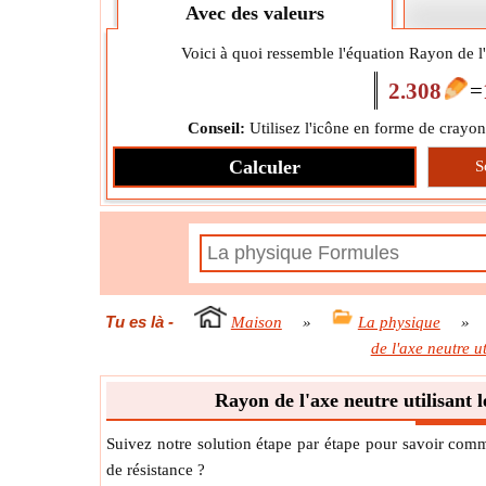
Avec des valeurs
Voici à quoi ressemble l'équation Rayon de l'
2.308
=
Conseil:
Utilisez l'icône en forme de crayon
Calculer
S
Tu es là
-
Maison
»
La physique
»
de l'axe neutre u
Rayon de l'axe neutre utilisant 
Suivez notre solution étape par étape pour savoir comm
de résistance ?