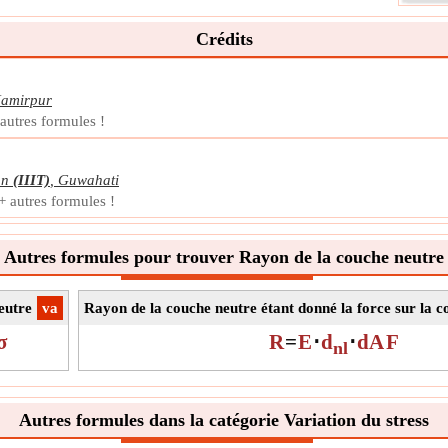
Le MO
Crédits
résis
soum
que l
amirpur
Symb
autres formules !
La m
Unit
Note
on
(IIIT)
,
Guwahati
+ autres formules !
Mome
Le mo
Autres formules pour trouver Rayon de la couche neutre
inter
cont
Symb
eutre
​va
Rayon de la couche neutre étant donné la force sur la c
La m
σ
R
=
E
⋅
d
⋅
dA
F
nl
Unit
Note
Autres formules dans la catégorie Variation du stress