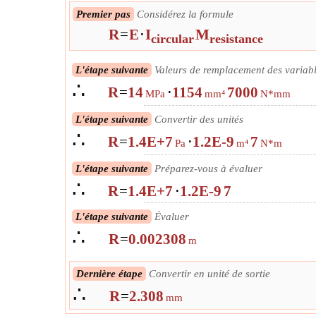
Premier pas
Considérez la formule
R
=
E
⋅
I
M
circular
resistance
L'étape suivante
Valeurs de remplacement des variab
∴
R
=
14
⋅
1154
7000
MPa
mm⁴
N*mm
L'étape suivante
Convertir des unités
∴
R
=
1.4E+7
⋅
1.2E-9
7
Pa
m⁴
N*m
L'étape suivante
Préparez-vous à évaluer
∴
R
=
1.4E+7
⋅
1.2E-9
7
L'étape suivante
Évaluer
∴
R
=
0.002308
m
Dernière étape
Convertir en unité de sortie
∴
R
=
2.308
mm