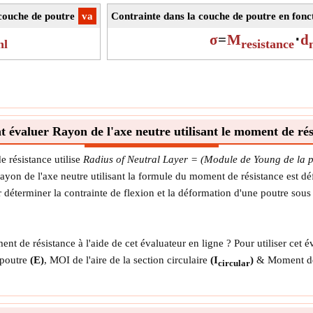
 couche de poutre
​va
Contrainte dans la couche de poutre en fon
σ
=
M
⋅
d
nl
resistance
évaluer Rayon de l'axe neutre utilisant le moment de rés
e résistance utilise
Radius of Neutral Layer = (Module de Young de la p
yon de l'axe neutre utilisant la formule du moment de résistance est dé
ur déterminer la contrainte de flexion et la déformation d'une poutre sou
 de résistance à l'aide de cet évaluateur en ligne ? Pour utiliser cet év
 poutre
(E)
, MOI de l'aire de la section circulaire
(I
)
& Moment de
circular