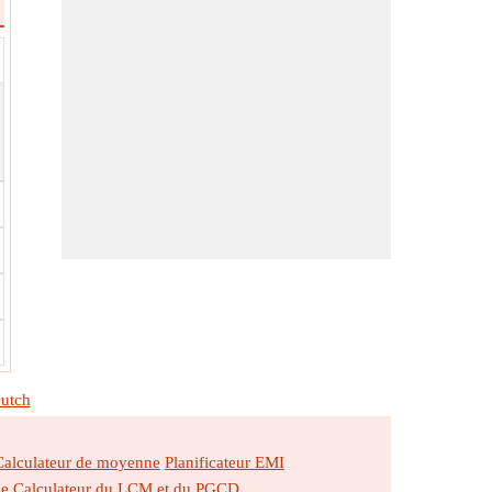
utch
Calculateur de moyenne
Planificateur EMI
ne
Calculateur du LCM et du PGCD