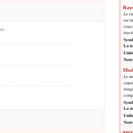
Rayo
Le ra
est n
couch
les
tract
Symb
La m
Unit
Note
Modu
Le m
capa
longu
comp
Symb
La m
Unit
Note
MOI 