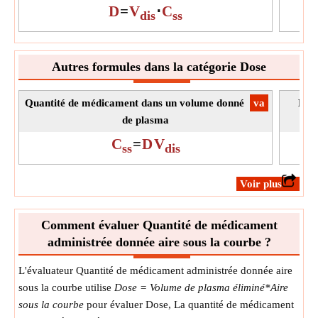
D
=
V
⋅
C
dis
ss
Autres formules dans la catégorie Dose
Quantité de médicament dans un volume donné
​va
Dos
de plasma
C
=
D
V
ss
dis
​Voir plus
Comment évaluer Quantité de médicament
administrée donnée aire sous la courbe ?
L'évaluateur Quantité de médicament administrée donnée aire
sous la courbe utilise
Dose = Volume de plasma éliminé*Aire
sous la courbe
pour évaluer Dose, La quantité de médicament