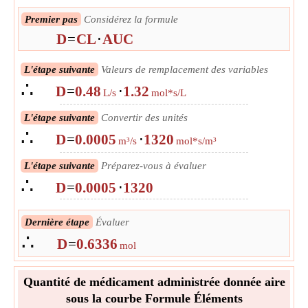
Premier pas
Considérez la formule
D
=
CL
⋅
AUC
L'étape suivante
Valeurs de remplacement des variables
∴
D
=
0.48
⋅
1.32
L/s
mol*s/L
L'étape suivante
Convertir des unités
∴
D
=
0.0005
⋅
1320
m³/s
mol*s/m³
L'étape suivante
Préparez-vous à évaluer
∴
D
=
0.0005
⋅
1320
Dernière étape
Évaluer
∴
D
=
0.6336
mol
Quantité de médicament administrée donnée aire
sous la courbe Formule Éléments