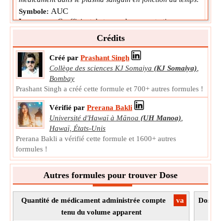
AUC
Symbole:
La mesure:
Coefficient de temps de concentration
Unité:
mol*s/L
Crédits
Note:
La valeur peut être positive ou négative.
Créé par
Prashant Singh
Collège des sciences KJ Somaiya
(KJ Somaiya)
,
Bombay
Prashant Singh a créé cette formule et 700+ autres formules !
Vérifié par
Prerana Bakli
Université d'Hawaï à Mānoa
(UH Manoa)
,
Hawaï, États-Unis
Prerana Bakli a vérifié cette formule et 1600+ autres
formules !
Autres formules pour trouver Dose
Quantité de médicament administrée compte
​va
Dose d
tenu du volume apparent