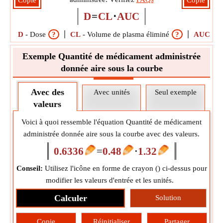
Copie
Copie
D
=
CL
⋅
AUC
D
-
Dose
?
CL
-
Volume de plasma éliminé
?
AUC
-
Ai
Exemple Quantité de médicament administrée
donnée aire sous la courbe
Avec des
Avec unités
Seul exemple
valeurs
Voici à quoi ressemble l'équation Quantité de médicament
administrée donnée aire sous la courbe avec des valeurs.
0.6336
=
0.48
⋅
1.32
Conseil:
Utilisez l'icône en forme de crayon (
) ci-dessus pour
modifier les valeurs d'entrée et les unités.
Calculer
Solution
Copie
Réinitialiser
Partager