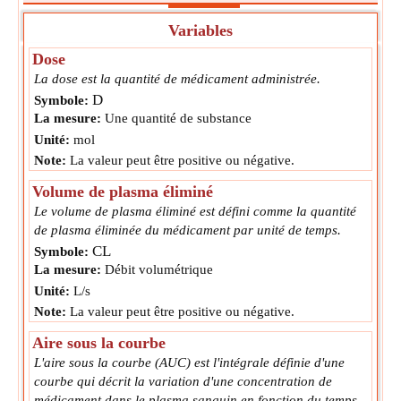
Variables
Dose
La dose est la quantité de médicament administrée.
D
Symbole:
La mesure:
Une quantité de substance
Unité:
mol
Note:
La valeur peut être positive ou négative.
Volume de plasma éliminé
Le volume de plasma éliminé est défini comme la quantité
de plasma éliminée du médicament par unité de temps.
CL
Symbole:
La mesure:
Débit volumétrique
Unité:
L/s
Note:
La valeur peut être positive ou négative.
Aire sous la courbe
L'aire sous la courbe (AUC) est l'intégrale définie d'une
courbe qui décrit la variation d'une concentration de
médicament dans le plasma sanguin en fonction du temps.