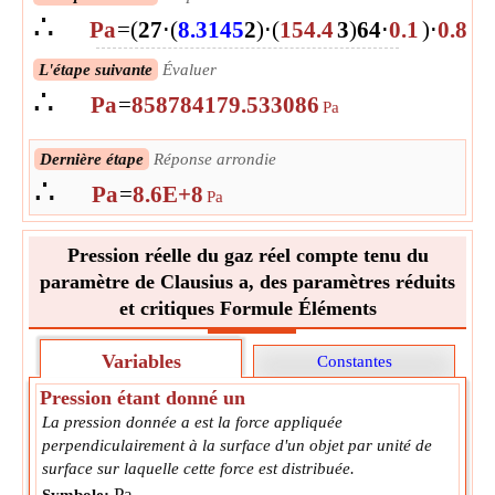
∴
Pa
=
(
27
⋅
(
8.3145
2
)
⋅
(
154.4
3
)
64
⋅
0.1
)
⋅
0.8
L'étape suivante
Évaluer
∴
Pa
=
858784179.533086
Pa
Dernière étape
Réponse arrondie
∴
Pa
=
8.6E+8
Pa
Pression réelle du gaz réel compte tenu du
paramètre de Clausius a, des paramètres réduits
et critiques Formule Éléments
Variables
Constantes
Pression étant donné un
La pression donnée a est la force appliquée
perpendiculairement à la surface d'un objet par unité de
surface sur laquelle cette force est distribuée.
Pa