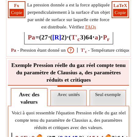
La pression donnée a est la force appliquée
Fx
LaTeX
perpendiculairement à la surface d'un objet
Copie
Copie
par unité de surface sur laquelle cette force
est distribuée. Vérifiez
FAQs
Pa
=
(
27
⋅
(
[R]
2
)
⋅
(
T'
3
)
64
⋅
a
)
⋅
P
c
r
Pa
-
Pression étant donné un
?
T'
-
Température critique po
c
Exemple Pression réelle du gaz réel compte tenu
du paramètre de Clausius a, des paramètres
réduits et critiques
Avec des
Avec unités
Seul exemple
valeurs
Voici à quoi ressemble l'équation Pression réelle du gaz réel
compte tenu du paramètre de Clausius a, des paramètres
réduits et critiques avec des valeurs.