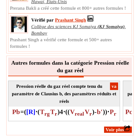
Hawaï, États-Unis
Unité:
Unitless
Prerana Bakli a créé cette formule et 800+ autres formules !
Note:
La valeur peut être positive ou négative.
Vérifié par
Prashant Singh
Pression réduite
Collège des sciences KJ Somaiya
(KJ Somaiya)
,
La pression réduite est le rapport de la pression réelle du
Bombay
fluide à sa pression critique. Il est sans dimension.
Prashant Singh a vérifié cette formule et 500+ autres
P
Symbole:
formules !
r
La mesure:
NA
Unité:
Unitless
Autres formules dans la catégorie Pression réelle
Note:
La valeur doit être comprise entre 0 et 1.
du gaz réel
Pression réelle du gaz réel compte tenu du
​va
Pre
paramètre de Clausius b, des paramètres réduits et
paramè
réels
Pb
=
(
[R]
⋅
(
T
T
)
4
⋅
(
(
V
V
)
-
b'
)
)
⋅
P
Pc
=
(
rg
r
real
r
r
​Voir plus