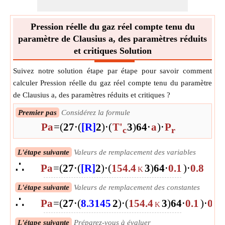
Pression réelle du gaz réel compte tenu du
paramètre de Clausius a, des paramètres réduits
et critiques Solution
Suivez notre solution étape par étape pour savoir comment
calculer Pression réelle du gaz réel compte tenu du paramètre
de Clausius a, des paramètres réduits et critiques ?
Premier pas
Considérez la formule
Pa
=
(
27
⋅
(
[R]
2
)
⋅
(
T'
3
)
64
⋅
a
)
⋅
P
c
r
L'étape suivante
Valeurs de remplacement des variables
∴
Pa
=
(
27
⋅
(
[R]
2
)
⋅
(
154.4
3
)
64
⋅
0.1
)
⋅
0.8
K
L'étape suivante
Valeurs de remplacement des constantes
∴
Pa
=
(
27
⋅
(
8.3145
2
)
⋅
(
154.4
3
)
64
⋅
0.1
)
⋅
0.8
K
L'étape suivante
Préparez-vous à évaluer