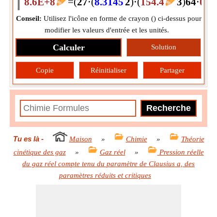
8.6E+8
=
(
27
⋅
(
8.3145
2
)
⋅
(
154.4
3
)
64
⋅
0.1
Conseil:
Utilisez l'icône en forme de crayon (
) ci-dessus pour
modifier les valeurs d'entrée et les unités.
Calculer
Solution
Copie
Réinitialiser
Partager
Tu es là
-
Maison
»
Chimie
»
Théorie
cinétique des gaz
»
Gaz réel
»
Pression réelle
du gaz réel compte tenu du paramètre de Clausius a, des
paramètres réduits et critiques