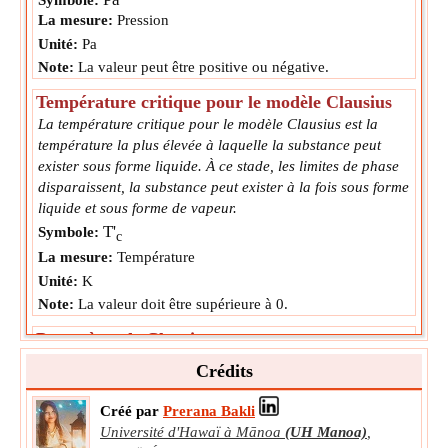
Symbole:
La mesure:
Pression
Unité:
Pa
Note:
La valeur peut être positive ou négative.
Température critique pour le modèle Clausius
La température critique pour le modèle Clausius est la
température la plus élevée à laquelle la substance peut
exister sous forme liquide. À ce stade, les limites de phase
disparaissent, la substance peut exister à la fois sous forme
liquide et sous forme de vapeur.
T'
Symbole:
c
La mesure:
Température
Unité:
K
Note:
La valeur doit être supérieure à 0.
Paramètre de Clausius a
Le paramètre de Clausius a est un paramètre empirique
Crédits
caractéristique de l'équation obtenue à partir du modèle
de Clausius du gaz réel.
Créé par
Prerana Bakli
a
Symbole:
Université d'Hawaï à Mānoa
(UH Manoa)
,
La mesure:
NA