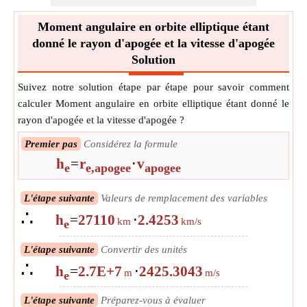
Moment angulaire en orbite elliptique étant
donné le rayon d'apogée et la vitesse d'apogée
Solution
Suivez notre solution étape par étape pour savoir comment
calculer Moment angulaire en orbite elliptique étant donné le
rayon d'apogée et la vitesse d'apogée ?
Premier pas
Considérez la formule
h
=
r
⋅
v
e
e,apogee
apogee
L'étape suivante
Valeurs de remplacement des variables
∴
h
=
27110
⋅
2.4253
km
km/s
e
L'étape suivante
Convertir des unités
∴
h
=
2.7E+7
⋅
2425.3043
m
m/s
e
L'étape suivante
Préparez-vous à évaluer