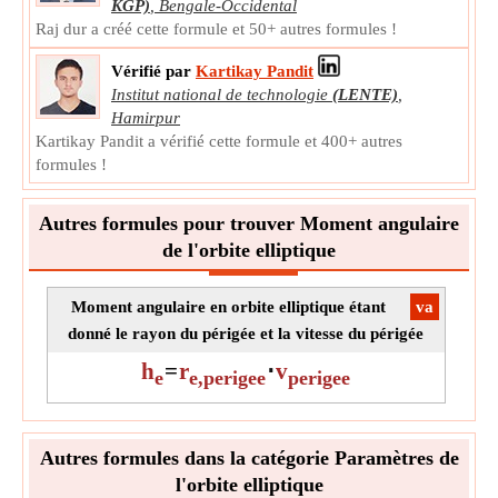
KGP)
,
Bengale-Occidental
La mesure:
La rapidité
Raj dur a créé cette formule et 50+ autres formules !
Unité:
km/s
Note:
La valeur doit être supérieure à 0.
Vérifié par
Kartikay Pandit
Institut national de technologie
(LENTE)
,
Hamirpur
Kartikay Pandit a vérifié cette formule et 400+ autres
formules !
Autres formules pour trouver Moment angulaire
de l'orbite elliptique
Moment angulaire en orbite elliptique étant
​va
donné le rayon du périgée et la vitesse du périgée
h
=
r
⋅
v
e
e,perigee
perigee
Autres formules dans la catégorie Paramètres de
l'orbite elliptique