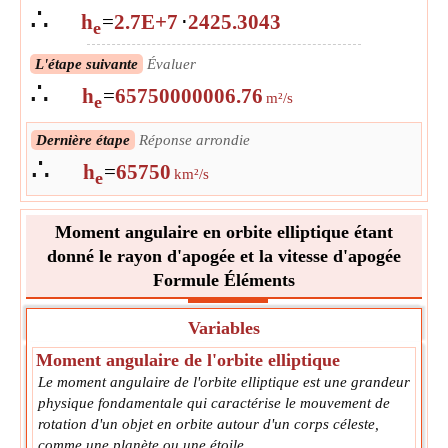
∴
h
=
2.7E+7
⋅
2425.3043
e
L'étape suivante
Évaluer
∴
h
=
65750000006.76
m²/s
e
L'étape suivante
Convertir en unité de sortie
Dernière étape
Réponse arrondie
∴
∴
h
=
65750.00000676
h
=
65750
km²/s
e
km²/s
e
Moment angulaire en orbite elliptique étant
donné le rayon d'apogée et la vitesse d'apogée
Formule Éléments
Variables
Moment angulaire de l'orbite elliptique
Le moment angulaire de l'orbite elliptique est une grandeur
physique fondamentale qui caractérise le mouvement de
rotation d'un objet en orbite autour d'un corps céleste,
comme une planète ou une étoile.