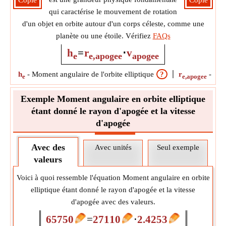
Copie
Copie
qui caractérise le mouvement de rotation
d'un objet en orbite autour d'un corps céleste, comme une
planète ou une étoile. Vérifiez
FAQs
h
=
r
⋅
v
e
e,apogee
apogee
h
-
Moment angulaire de l'orbite elliptique
?
r
-
Ray
e
e,apogee
Exemple Moment angulaire en orbite elliptique
étant donné le rayon d'apogée et la vitesse
d'apogée
Avec des
Avec unités
Seul exemple
valeurs
Voici à quoi ressemble l'équation Moment angulaire en orbite
elliptique étant donné le rayon d'apogée et la vitesse
d'apogée avec des valeurs.
65750
=
27110
⋅
2.4253