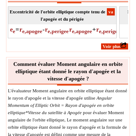
Excentricité de l'orbite elliptique compte tenu de
​va
Rayo
l'apogée et du périgée
do
e
=
r
-
r
r
+
r
r
e
e,apogee
e,perigee
e,apogee
e,perigee
e
​Voir plus
Comment évaluer Moment angulaire en orbite
elliptique étant donné le rayon d'apogée et la
vitesse d'apogée ?
L'évaluateur Moment angulaire en orbite elliptique étant donné
le rayon d'apogée et la vitesse d'apogée utilise
Angular
Momentum of Elliptic Orbit = Rayon d'apogée en orbite
elliptique*Vitesse du satellite à Apogée
pour évaluer Moment
angulaire de l'orbite elliptique, Le moment angulaire sur une
orbite elliptique étant donné le rayon d'apogée et la formule de
la vitesse d'apogée est défini comme une mesure de la