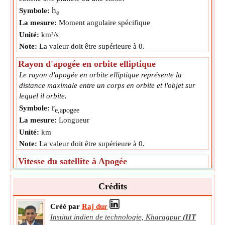
h
Symbole:
e
La mesure:
Moment angulaire spécifique
Unité:
km²/s
Note:
La valeur doit être supérieure à 0.
Rayon d'apogée en orbite elliptique
Le rayon d'apogée en orbite elliptique représente la
distance maximale entre un corps en orbite et l'objet sur
lequel il orbite.
r
Symbole:
e,apogee
La mesure:
Longueur
Unité:
km
Note:
La valeur doit être supérieure à 0.
Vitesse du satellite à Apogée
La vitesse du satellite à Apogée fait référence à la vitesse à
laquelle un satellite se déplace lorsqu'il se trouve à son
Crédits
point le plus éloigné du corps céleste sur lequel il tourne,
comme la Terre.
Créé par
Raj dur
v
Symbole:
Institut indien de technologie, Kharagpur
(IIT
apogee