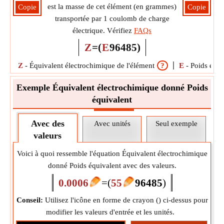
est la masse de cet élément (en grammes)
Copie
Copie
transportée par 1 coulomb de charge
électrique. Vérifiez
FAQs
Z
=
(
E
96485
)
Z
-
Équivalent électrochimique de l'élément
?
E
-
Poids équi
Exemple Équivalent électrochimique donné Poids
équivalent
Avec des
Avec unités
Seul exemple
valeurs
Voici à quoi ressemble l'équation Équivalent électrochimique
donné Poids équivalent avec des valeurs.
0.0006
=
(
55
96485
)
Conseil:
Utilisez l'icône en forme de crayon (
) ci-dessus pour
modifier les valeurs d'entrée et les unités.