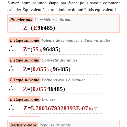
Suivez notre solution étape par étape pour savoir comment
calculer Équivalent électrochimique donné Poids équivalent ?
Premier pas
Considérez la formule
Z
=
(
E
96485
)
L'étape suivante
Valeurs de remplacement des variables
∴
Z
=
(
55
96485
)
g
L'étape suivante
Convertir des unités
∴
Z
=
(
0.055
96485
)
kg
L'étape suivante
Préparez-vous à évaluer
∴
Z
=
(
0.055
96485
)
L'étape suivante
Évaluer
∴
Z
=
5.7003679328393E-07
kg/C
L'étape suivante
Convertir en unité de sortie
Dernière étape
Réponse arrondie