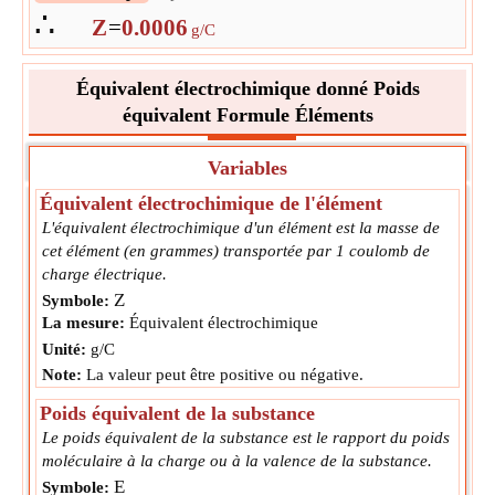
∴
Z
=
0.00057003679328393
g/C
∴
Z
=
0.0006
g/C
Équivalent électrochimique donné Poids
équivalent Formule Éléments
Variables
Équivalent électrochimique de l'élément
L'équivalent électrochimique d'un élément est la masse de
cet élément (en grammes) transportée par 1 coulomb de
charge électrique.
Z
Symbole:
La mesure:
Équivalent électrochimique
Unité:
g/C
Note:
La valeur peut être positive ou négative.
Poids équivalent de la substance
Le poids équivalent de la substance est le rapport du poids
moléculaire à la charge ou à la valence de la substance.
E
Symbole: