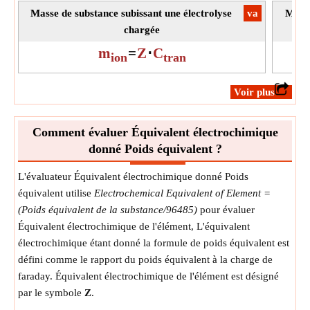
Masse de substance subissant une électrolyse
​va
Masse
chargée
m
=
Z
⋅
C
ion
tran
​Voir plus
Comment évaluer Équivalent électrochimique
donné Poids équivalent ?
L'évaluateur Équivalent électrochimique donné Poids
équivalent utilise
Electrochemical Equivalent of Element =
(Poids équivalent de la substance/96485)
pour évaluer
Équivalent électrochimique de l'élément, L'équivalent
électrochimique étant donné la formule de poids équivalent est
défini comme le rapport du poids équivalent à la charge de
faraday. Équivalent électrochimique de l'élément est désigné
par le symbole
Z
.