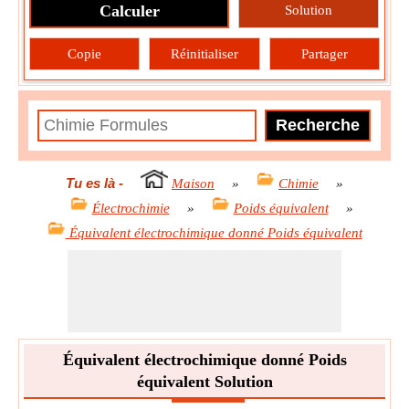
Calculer
Solution
Copie
Réinitialiser
Partager
Tu es là
-
Maison
»
Chimie
»
Électrochimie
»
Poids équivalent
»
Équivalent électrochimique donné Poids équivalent
Équivalent électrochimique donné Poids
équivalent Solution