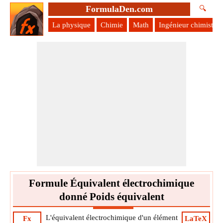
FormulaDen.com
🔍
La physique
Chimie
Math
Ingénieur chimiste
Formule Équivalent électrochimique
donné Poids équivalent
L'équivalent électrochimique d'un élément
Fx
LaTeX