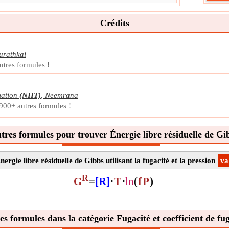
Symb
La m
Crédits
Unit
Note
urathkal
utres formules !
mation
(NIIT)
,
Neemrana
 900+ autres formules !
tres formules pour trouver Énergie libre résiduelle de Gi
nergie libre résiduelle de Gibbs utilisant la fugacité et la pression
​va
R
G
=
[R]
⋅
T
⋅
ln
(
f
P
)
es formules dans la catégorie Fugacité et coefficient de fug