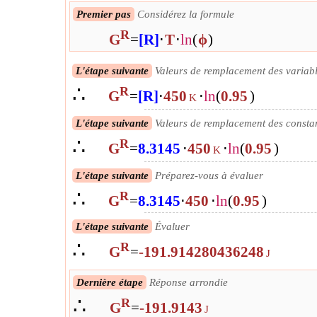
Premier pas
Considérez la formule
R
G
=
[R]
⋅
T
⋅
ln
(
ϕ
)
L'étape suivante
Valeurs de remplacement des variab
∴
R
G
=
[R]
⋅
450
⋅
ln
(
0.95
)
K
L'étape suivante
Valeurs de remplacement des consta
∴
R
G
=
8.3145
⋅
450
⋅
ln
(
0.95
)
K
L'étape suivante
Préparez-vous à évaluer
∴
R
G
=
8.3145
⋅
450
⋅
ln
(
0.95
)
L'étape suivante
Évaluer
∴
R
G
=
-191.914280436248
J
Dernière étape
Réponse arrondie
∴
R
G
=
-191.9143
J