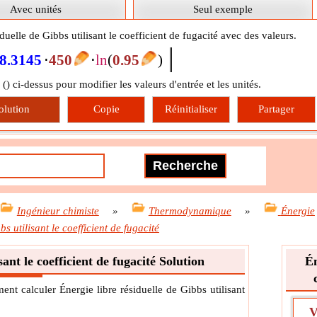
Avec unités
Seul exemple
duelle de Gibbs utilisant le coefficient de fugacité avec des valeurs.
8.3145
⋅
450
⋅
ln
(
0.95
)
 (
) ci-dessus pour modifier les valeurs d'entrée et les unités.
olution
Copie
Réinitialiser
Partager
Ingénieur chimiste
»
Thermodynamique
»
Énergie
bs utilisant le coefficient de fugacité
sant le coefficient de fugacité Solution
Én
nt calculer Énergie libre résiduelle de Gibbs utilisant
V