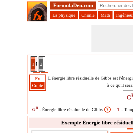
FormulaDen.com
La physique
Chimie
Math
Ingénieu
ésiduelle de Gibbs utilisant le coefficient de fugac
1
2
L'énergie libre résiduelle de Gibbs est l'éne
Fx
à ce qu'il sera
Copie
G
R
G
-
Énergie libre résiduelle de Gibbs
?
T
-
Temp
Exemple Énergie libre résiduelle