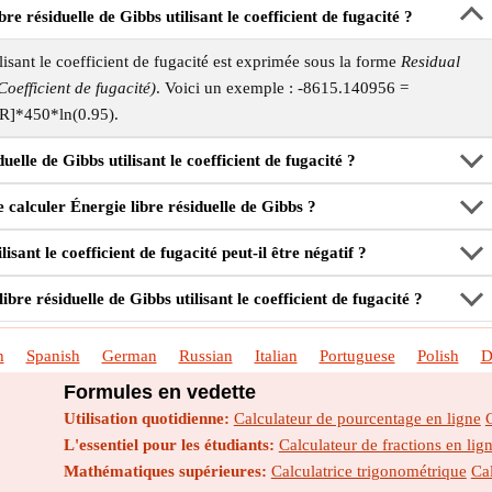
re résiduelle de Gibbs utilisant le coefficient de fugacité ?
lisant le coefficient de fugacité est exprimée sous la forme
Residual
efficient de fugacité)
. Voici un exemple : -8615.140956 =
[R]*450*ln(0.95).
lle de Gibbs utilisant le coefficient de fugacité ?
e calculer Énergie libre résiduelle de Gibbs ?
isant le coefficient de fugacité peut-il être négatif ?
ibre résiduelle de Gibbs utilisant le coefficient de fugacité ?
h
Spanish
German
Russian
Italian
Portuguese
Polish
D
Formules en vedette
Utilisation quotidienne:
Calculateur de pourcentage en ligne
L'essentiel pour les étudiants:
Calculateur de fractions en lig
Mathématiques supérieures:
Calculatrice trigonométrique
Cal