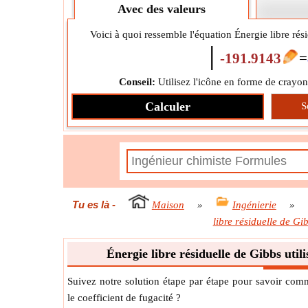
Avec des valeurs
Voici à quoi ressemble l'équation Énergie libre rési
-191.9143
=
Conseil:
Utilisez l'icône en forme de crayon
Calculer
S
Tu es là
-
Maison
»
Ingénierie
»
libre résiduelle de Gib
Énergie libre résiduelle de Gibbs utili
Suivez notre solution étape par étape pour savoir comme
le coefficient de fugacité ?