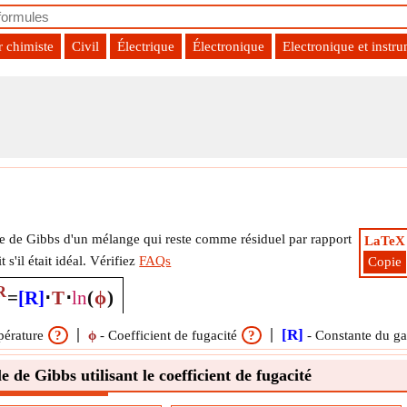
r chimiste
Civil
Électrique
Électronique
Electronique et instr
ité
rgie de Gibbs d'un mélange qui reste comme résiduel par rapport
LaTeX
it s'il était idéal. Vérifiez
FAQs
Copie
R
=
[R]
⋅
T
⋅
ln
(
ϕ
)
[R]
érature
?
ϕ
-
Coefficient de fugacité
?
-
Constante du ga
 de Gibbs utilisant le coefficient de fugacité