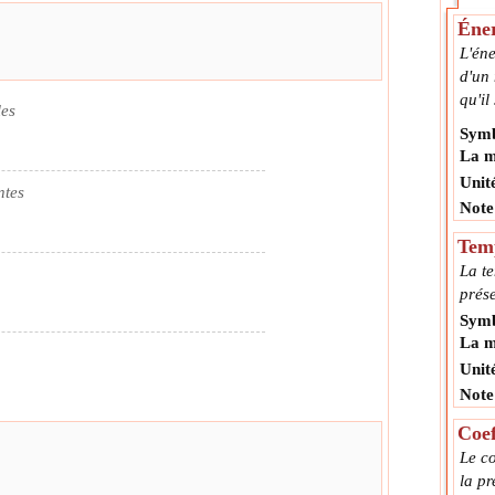
Éner
L'éne
d'un
qu'il 
les
Symb
La m
Unit
ntes
Note
Tem
La te
prés
Symb
La m
Unit
Note
Coef
Le co
la p