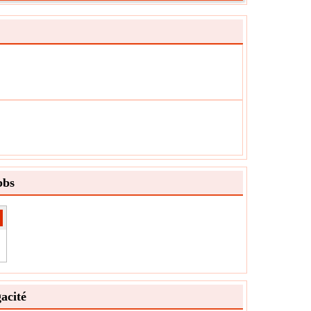
ϕ
ole:
esure:
NA
é:
Unitless
:
La valeur peut être positive ou négative.
bbs
acité