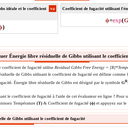
bs idéale et le coefficient
​va
Coefficient de fugacité utilisant l'é
ϕ
=
exp
(
ϕ
)
r Énergie libre résiduelle de Gibbs utilisant le coefficien
e coefficient de fugacité utilise
Residual Gibbs Free Energy = [R]*Tempér
ésiduelle de Gibbs utilisant le coefficient de fugacité est définie comme 
R
ugacité. Énergie libre résiduelle de Gibbs est désigné par le symbole
G
nt le coefficient de fugacité à l'aide de cet évaluateur en ligne ? Pour ut
 saisissez Température
(T)
& Coefficient de fugacité
(ϕ)
et appuyez sur le 
le de Gibbs utilisant le coefficient de fugacité