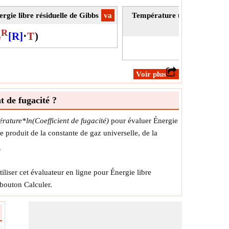
nergie libre résiduelle de Gibbs
​va
Température utilisant l'énergi
R
G
[R]
⋅
T
)
T
=
​Voir plus
t de fugacité ?
ature*ln(Coefficient de fugacité)
pour évaluer Énergie
le produit de la constante de gaz universelle, de la
.
iliser cet évaluateur en ligne pour Énergie libre
bouton Calculer.