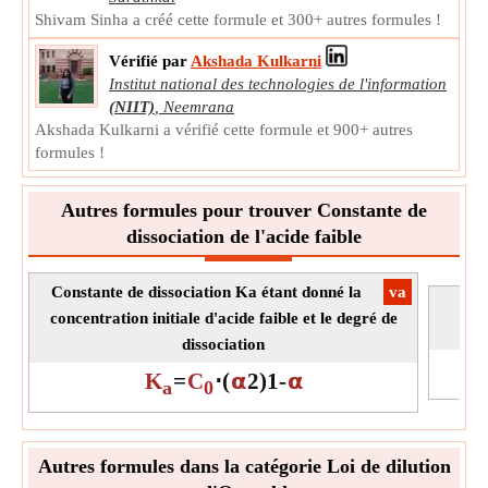
Note:
La valeur peut être positive ou négative.
Shivam Sinha a créé cette formule et 300+ autres formules !
Concentration d'acide faible
Vérifié par
Akshada Kulkarni
La concentration d'acide faible est la concentration d'acide
Institut national des technologies de l'information
faible produit qui se dissocie en ions hydrogène et anion.
(NIIT)
,
Neemrana
HA
Symbole:
Akshada Kulkarni a vérifié cette formule et 900+ autres
La mesure:
Concentration molaire
formules !
Unité:
mol/L
Note:
La valeur peut être positive ou négative.
Autres formules pour trouver Constante de
dissociation de l'acide faible
Constante de dissociation Ka étant donné la
​va
C
concentration initiale d'acide faible et le degré de
dissociation
K
=
C
⋅
(
𝝰
2
)
1
-
𝝰
a
0
Autres formules dans la catégorie Loi de dilution