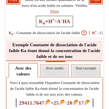
Copie
Copie
force d'un acide faible en solution. Vérifiez
FAQs
+
-
K
=
H
⋅
A
HA
a
+
K
-
Constante de dissociation de l'acide faible
?
H
-
Conce
a
Exemple Constante de dissociation de l'acide
faible Ka étant donné la concentration de l'acide
faible et de ses ions
Avec des
Avec unités
Seul exemple
valeurs
Voici à quoi ressemble l'équation Constante de dissociation
de l'acide faible Ka étant donné la concentration de l'acide
faible et de ses ions avec des valeurs.
29411.7647
=
25
⋅
20
17