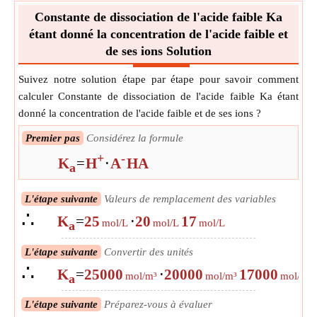
Constante de dissociation de l'acide faible Ka
étant donné la concentration de l'acide faible et
de ses ions Solution
Suivez notre solution étape par étape pour savoir comment
calculer Constante de dissociation de l'acide faible Ka étant
donné la concentration de l'acide faible et de ses ions ?
Premier pas
Considérez la formule
+
-
K
=
H
⋅
A
HA
a
L'étape suivante
Valeurs de remplacement des variables
∴
K
=
25
⋅
20
17
mol/L
mol/L
mol/L
a
L'étape suivante
Convertir des unités
∴
K
=
25000
⋅
20000
17000
mol/m³
mol/m³
mol/m³
a
L'étape suivante
Préparez-vous à évaluer