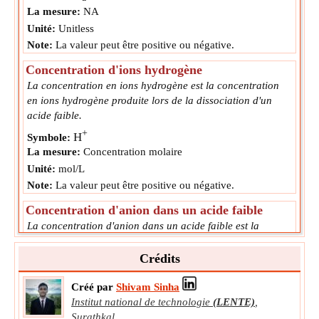
La mesure:
NA
Unité:
Unitless
Note:
La valeur peut être positive ou négative.
Concentration d'ions hydrogène
La concentration en ions hydrogène est la concentration
en ions hydrogène produite lors de la dissociation d'un
acide faible.
+
H
Symbole:
La mesure:
Concentration molaire
Unité:
mol/L
Note:
La valeur peut être positive ou négative.
Concentration d'anion dans un acide faible
La concentration d'anion dans un acide faible est la
concentration d'anion produite lors de la dissociation d'un
acide faible.
Crédits
-
A
Symbole:
Créé par
Shivam Sinha
La mesure:
Concentration molaire
Institut national de technologie
(LENTE)
,
Unité:
mol/L
Surathkal