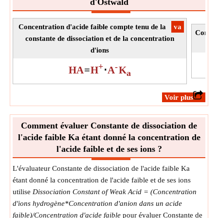
d'Ostwald
Concentration d'acide faible compte tenu de la
​va
Concen
constante de dissociation et de la concentration
Ka 
d'ions
+
-
HA
=
H
⋅
A
K
a
​Voir plus
Comment évaluer Constante de dissociation de
l'acide faible Ka étant donné la concentration de
l'acide faible et de ses ions ?
L'évaluateur Constante de dissociation de l'acide faible Ka
étant donné la concentration de l'acide faible et de ses ions
utilise
Dissociation Constant of Weak Acid = (Concentration
d'ions hydrogène*Concentration d'anion dans un acide
faible)/Concentration d'acide faible
pour évaluer Constante de