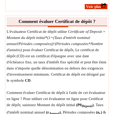
La mesure:
NA
​Voir plus
Unité:
Unitless
Note:
La valeur doit être supérieure à 0.
Comment évaluer Certificat de dépôt ?
L'évaluateur Certificat de dépôt utilise
Certificate of Deposit =
Montant du dépôt initial*(1+(Taux d'intérêt nominal
annuel/Périodes composées))^(Périodes composées*Nombre
d'années)
pour évaluer Certificat de dépôt, Le certificat de
dépôt (CD) est un certificat d'épargne avec une date
d'échéance fixe, un taux d'intérêt fixe spécifié et peut être émis
dans n'importe quelle dénomination en dehors des exigences
d'investissement minimum. Certificat de dépôt est désigné par
le symbole
CD
.
Comment évaluer Certificat de dépôt à l'aide de cet évaluateur
en ligne ? Pour utiliser cet évaluateur en ligne pour Certificat
de dépôt, saisissez Montant du dépôt initial
(P0
)
, Taux
Deposit
d'intérêt nominal annuel
(r
)
, Périodes composées
(n
)
&
Annual
c