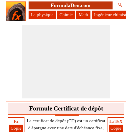
FormulaDen.com
🔍
La physique
Chimie
Math
Ingénieur chimiste
Formule Certificat de dépôt
Le certificat de dépôt (CD) est un certificat
Fx
LaTeX
d'épargne avec une date d'échéance fixe,
Copie
Copie