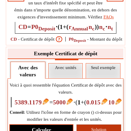
un taux d'intérêt fixe spécifié et peut être
émis dans n'importe quelle dénomination, en dehors des
exigences d'investissement minimum. Vérifiez
FAQs
CD
=
P0
⋅
(
1
+
(
r
n
)
)
n
⋅
n
Deposit
Annual
c
c
t
CD
-
Certificat de dépôt
?
P0
-
Montant du dépôt initi
Deposit
Exemple Certificat de dépôt
Avec des
Avec unités
Seul exemple
valeurs
Voici à quoi ressemble l'équation Certificat de dépôt avec des
valeurs.
5389.1179
=
5000
⋅
(
1
+
(
0.015
10
)
)
1
Conseil:
Utilisez l'icône en forme de crayon (
) ci-dessus pour
modifier les valeurs d'entrée et les unités.
Calculer
Solution