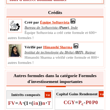
Le taux d'intérêt nominal annuel (en décimales) est le taux
d'intérêt périodique multiplié par le nombre de périodes
Crédits
par an.
r
Symbole:
Annual
Créé par
Équipe Softusvista
La mesure:
NA
Bureau de Softusvista
(Pune)
,
Inde
Équipe Softusvista a créé cette formule et 600+
Unité:
Unitless
autres formules !
Note:
La valeur doit être supérieure à 0.
Périodes composées
Vérifié par
Himanshi Sharma
Institut de technologie du Bhilai
(BIT)
,
Raipur
Les périodes de composition correspondent au nombre de
Himanshi Sharma a vérifié cette formule et 800+
fois où la composition se produira au cours d’une période.
autres formules !
n
Symbole:
c
La mesure:
NA
Autres formules dans la catégorie Formules
Unité:
Unitless
d'investissement importantes
Note:
La valeur peut être positive ou négative.
Nombre d'années
Capital Gains Rendement
​va
Intérêts composés
​va
Le nombre d'années est la période totale pour laquelle le
certificat de dépôt est établi.
CGY
=
P
-
P0
P0
FV
=
A
⋅
(
1
+
(
i
n
)
)
n
⋅
T
c
n
Symbole:
t