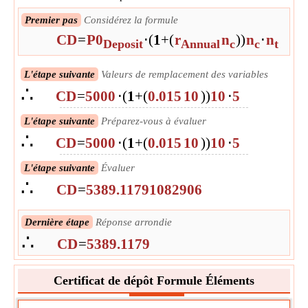
Premier pas
Considérez la formule
CD
=
P0
⋅
(
1
+
(
r
n
)
)
n
⋅
n
Deposit
Annual
c
c
t
L'étape suivante
Valeurs de remplacement des variables
∴
CD
=
5000
⋅
(
1
+
(
0.015
10
)
)
10
⋅
5
L'étape suivante
Préparez-vous à évaluer
∴
CD
=
5000
⋅
(
1
+
(
0.015
10
)
)
10
⋅
5
L'étape suivante
Évaluer
∴
CD
=
5389.11791082906
Dernière étape
Réponse arrondie
∴
CD
=
5389.1179
Certificat de dépôt Formule Éléments