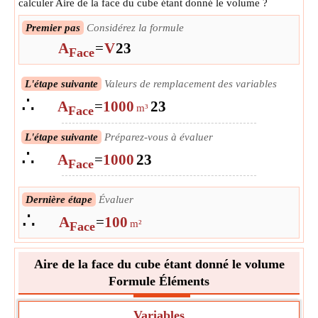
calculer Aire de la face du cube étant donné le volume ?
Premier pas
Considérez la formule
A
=
V
2
3
Face
L'étape suivante
Valeurs de remplacement des variables
∴
A
=
1000
2
3
m³
Face
L'étape suivante
Préparez-vous à évaluer
∴
A
=
1000
2
3
Face
Dernière étape
Évaluer
∴
A
=
100
m²
Face
Aire de la face du cube étant donné le volume
Formule Éléments
Variables