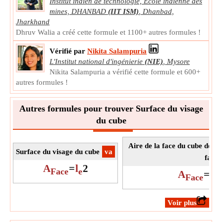
Institut indien de technologie, École indienne des
mines, DHANBAD
(IIT ISM)
,
Dhanbad,
Jharkhand
Dhruv Walia a créé cette formule et 1100+ autres formules !
Vérifié par
Nikita Salampuria
L'Institut national d'ingénierie
(NIE)
,
Mysore
Nikita Salampuria a vérifié cette formule et 600+
autres formules !
Autres formules pour trouver Surface du visage
du cube
Aire de la face du cube donn
Surface du visage du cube
​va
face
A
=
l
2
Face
e
A
=
d
Face
F
​Voir plus