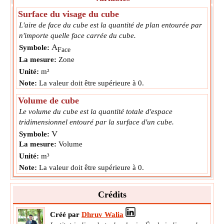
Surface du visage du cube
L'aire de face du cube est la quantité de plan entourée par
n'importe quelle face carrée du cube.
A
Symbole:
Face
La mesure:
Zone
Unité:
m²
Note:
La valeur doit être supérieure à 0.
Volume de cube
Le volume du cube est la quantité totale d'espace
tridimensionnel entouré par la surface d'un cube.
V
Symbole:
La mesure:
Volume
Unité:
m³
Note:
La valeur doit être supérieure à 0.
Crédits
Créé par
Dhruv Walia