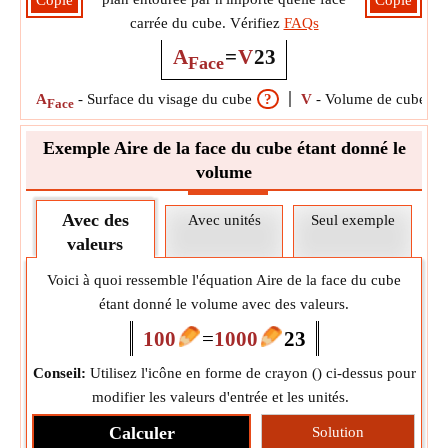
Copie
Copie
carrée du cube. Vérifiez
FAQs
A
=
V
2
3
Face
A
-
Surface du visage du cube
?
V
-
Volume de cube
?
Face
Exemple Aire de la face du cube étant donné le
volume
Avec des
Avec unités
Seul exemple
valeurs
Voici à quoi ressemble l'équation Aire de la face du cube
étant donné le volume avec des valeurs.
100
=
1000
2
3
Conseil:
Utilisez l'icône en forme de crayon (
) ci-dessus pour
modifier les valeurs d'entrée et les unités.
Calculer
Solution