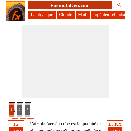
FormulaDen.com
🔍
La physique
Chimie
Math
Ingénieur chimiste
face du cube étant donné le volume
1
2
3
L'aire de face du cube est la quantité de
Fx
LaTeX
plan entourée par n'importe quelle face