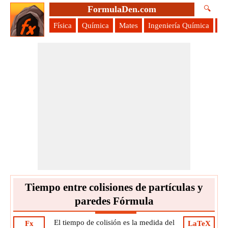
FormulaDen.com
🔍
Física
Química
Mates
Ingeniería Química
Ci
Tiempo entre colisiones de partículas y
paredes Fórmula
El tiempo de colisión es la medida del
Fx
LaTeX