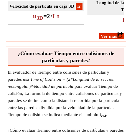
Longitud de la Ca
Velocidad de partícula en caja 3D
​Ir
Tiemp
u
=
2
⋅
L
t
3D
L
T
​Ver más
¿Cómo evaluar Tiempo entre colisiones de
partículas y paredes?
El evaluador de Tiempo entre colisiones de partículas y
paredes usa
Time of Collision = (2*Longitud de la sección
rectangular)/Velocidad de partícula
para evaluar Tiempo de
colisión, La fórmula de tiempo entre colisiones de partículas y
paredes se define como la distancia recorrida por la partícula
entre las paredes dividida por la velocidad de la partícula.
Tiempo de colisión se indica mediante el símbolo
t
.
col
¿Cómo evaluar Tiempo entre colisiones de partículas y paredes