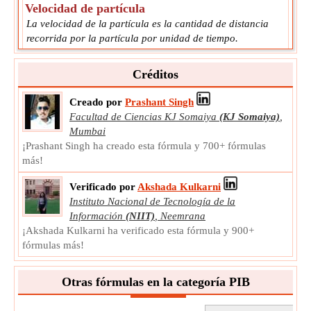
Velocidad de partícula
La velocidad de la partícula es la cantidad de distancia
recorrida por la partícula por unidad de tiempo.
u
Símbolo:
Medición:
Velocidad
Créditos
Unidad:
m/s
Nota:
El valor puede ser positivo o negativo.
Creado por
Prashant Singh
Facultad de Ciencias KJ Somaiya
(KJ Somaiya)
,
Mumbai
¡Prashant Singh ha creado esta fórmula y 700+ fórmulas
más!
Verificado por
Akshada Kulkarni
Instituto Nacional de Tecnología de la
Información
(NIIT)
,
Neemrana
¡Akshada Kulkarni ha verificado esta fórmula y 900+
fórmulas más!
Otras fórmulas en la categoría PIB