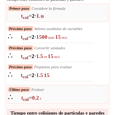
Primer paso
Considere la fórmula
t
=
2
⋅
L
u
col
Próximo paso
Valores sustitutos de variables
∴
t
=
2
⋅
1500
15
mm
m/s
col
Próximo paso
Convertir unidades
∴
t
=
2
⋅
1.5
15
m
m/s
col
Próximo paso
Prepárese para evaluar
∴
t
=
2
⋅
1.5
15
col
Último paso
Evaluar
∴
t
=
0.2
s
col
Tiempo entre colisiones de partículas y paredes