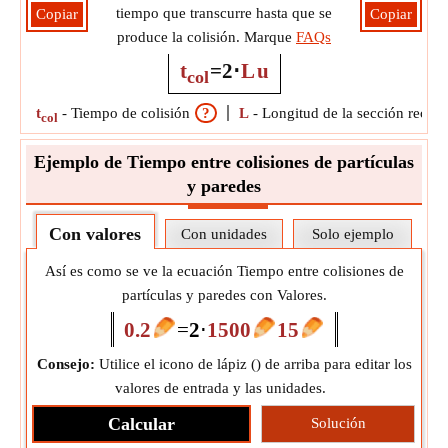
tiempo que transcurre hasta que se
Copiar
Copiar
produce la colisión. Marque
FAQs
t
=
2
⋅
L
u
col
t
-
Tiempo de colisión
?
L
-
Longitud de la sección rectan
col
Ejemplo de Tiempo entre colisiones de partículas
y paredes
Con valores
Con unidades
Solo ejemplo
Así es como se ve la ecuación Tiempo entre colisiones de
partículas y paredes con Valores.
0.2
=
2
⋅
1500
15
Consejo:
Utilice el icono de lápiz (
) de arriba para editar los
valores de entrada y las unidades.
Calcular
Solución